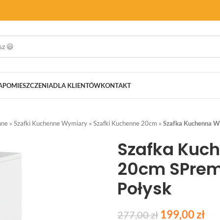
A
POMIESZCZENIA
DLA KLIENTÓW
KONTAKT
nne
»
Szafki Kuchenne Wymiary
»
Szafki Kuchenne 20cm
»
Szafka Kuchenna W
Szafka Kuc
20cm SPrem
Połysk
199,00
zł
277,00
zł