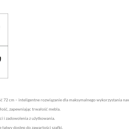
 72 cm – inteligentne rozwiązanie dla maksymalnego wykorzystania nawe
ość, zapewniając trwałość mebla.
ci i zadowolenia z użytkowania.
 łatwy dostęp do zawartości szafki.