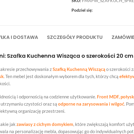
SKU:
FMAPW_SZAFKUCH_SPR
Podziel się:
ŁKA I DOSTAWA
SZCZEGÓŁY PRODUKTU
ZAMÓWIE
i: Szafka Kuchenna Wisząca o szerokości 20 cm
 zakresie przechowywania z
Szafką Kuchenną Wiszącą
o szerokości z
sk
. Ten mebel jest doskonałym wyborem dla tych, którzy chcą
efekty
kości.
lidnością i odpornością na codzienne użytkowanie.
Front MDF, połys
w utrzymaniu czystości oraz są
odporne na zarysowania i wilgoć
. Po
ektywną organizację przestrzeni.
akie jak
zawiasy z cichym domykiem
, które zwiększają komfort uż
ala na personalizację mebla, dopasowując go do indywidualnych pot