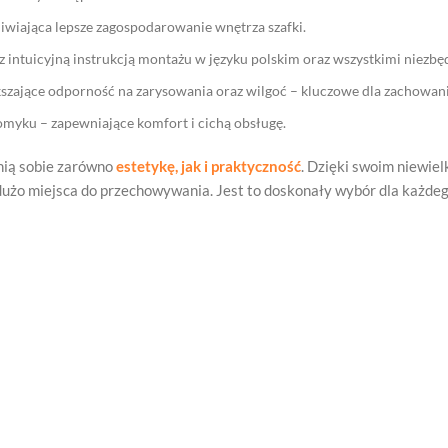
iwiająca lepsze zagospodarowanie wnętrza szafki.
intuicyjną instrukcją montażu w języku polskim oraz wszystkimi niezbę
szające odporność na zarysowania oraz wilgoć – kluczowe dla zachowani
omyku – zapewniające komfort i cichą obsługę.
enią sobie zarówno
estetykę, jak i praktyczność
. Dzięki swoim niewie
dużo miejsca do przechowywania. Jest to doskonały wybór dla każdeg