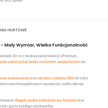
EM_W20_BMBP
NIA HURTOWE
 – Mały Wymiar, Wielka Funkcjonalność
aledwie 20 cm z ekskluzywnej kolekcji sPremium,
wnie wykorzystać każdy centymetr swojej kuchni
, nie
kowe wykończenie
oraz
obrzeża z okleiny ABS
nie tylko
mimo swoich kompaktowych wymiarów, szafka oferuje
ytkowania.
Bogaty wybór kolorystyczny frontów
oraz
rzeb i gustu każdego użytkownika.