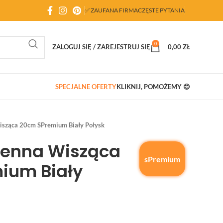
✅ ZAUFANA FIRMA
CZĘSTE PYTANIA
0
ZALOGUJ SIĘ / ZAREJESTRUJ SIĘ
0,00
ZŁ
SPECJALNE OFERTY
KLIKNIJ, POMOŻEMY 😊
isząca 20cm SPremium Biały Połysk
henna Wisząca
sPremium
ium Biały