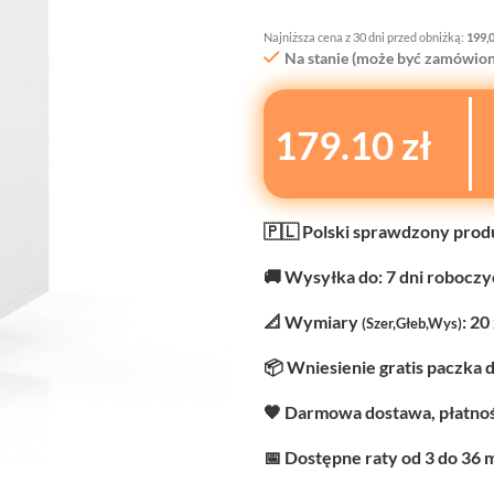
Najniższa cena z 30 dni przed obniżką:
199,
Na stanie (może być zamówion
179.10 zł
🇵🇱 Polski sprawdzony prod
🚚 Wysyłka do: 7 dni robocz
📐 Wymiary
: 20
(Szer,Głeb,Wys)
📦 Wniesienie gratis paczka 
🧡 Darmowa dostawa, płatnoś
📅 Dostępne raty od 3 do 36 