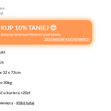
00
zł
y)
KUP 10% TANIEJ 😍
DODAJĄC DOWOLNY PRODUKT Z KATEGORII:
ZESTAWÓW KUCHENNYCH
ukt
ych
 x 32 x 72cm
do 30kg
ć u kuriera +20zł
miesięcy -
Klikij tutaj