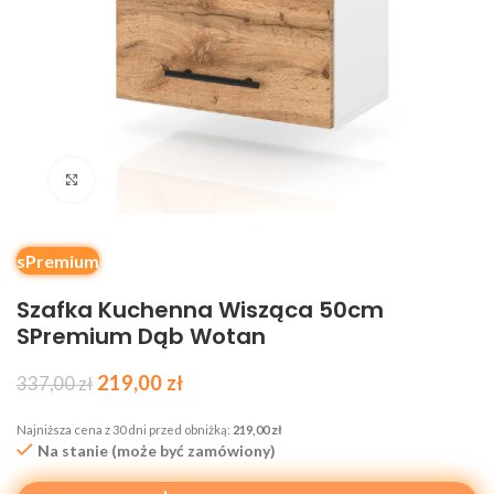
Kliknij, aby powiększyć
sPremium
Szafka Kuchenna Wisząca 50cm
SPremium Dąb Wotan
219,00
zł
337,00
zł
Najniższa cena z 30 dni przed obniżką:
219,00
zł
Na stanie (może być zamówiony)