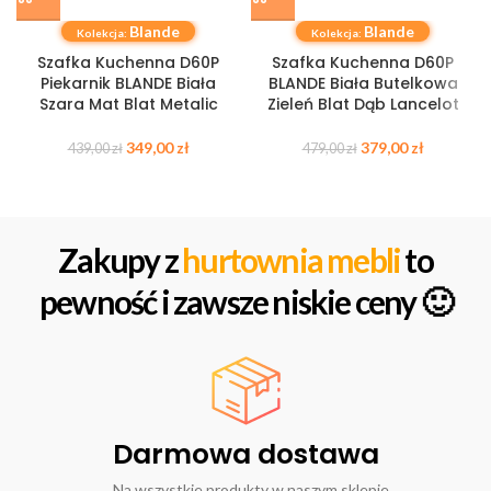
Blande
Blande
Kolekcja:
Kolekcja:
Szafka Kuchenna D60P
Szafka Kuchenna D60P
Piekarnik BLANDE Biała
BLANDE Biała Butelkowa
Szara Mat Blat Metalic
Zieleń Blat Dąb Lancelot
349,00
zł
379,00
zł
439,00
zł
479,00
zł
Zakupy z
hurtownia mebli
to
pewność i zawsze niskie ceny 🙂
Darmowa dostawa
Na wszystkie produkty w naszym sklepie