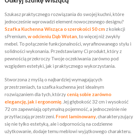
Odkryj Szafkę Wiszącą
Szukasz praktycznego rozwiązania do swojej kuchni, które
jednocześnie wprowadzi element nowoczesnego designu?
Szafka Kuchenna Wisząca o szerokości 50 cm
z kolekcji
sPremium,
w odcieniu Dąb Wotan
, to więcej niż zwykły
mebel. To połączenie funkcjonalności, wyrafinowanego stylu i
solidności wykonania. Przedstawiamy Ci produkt, który z
pewnością przekroczy Twoje oczekiwania zarówno pod
względem estetyki, jak i praktycznego wykorzystania.
Stworzona z myślą o najbardziej wymagających
przestrzeniach, ta szafka kuchenna jest idealnym
rozwiązaniem dla tych, którzy
cenią sobie zarówno
elegancję, jak i ergonomię
. Jej głębokość 32 cm i wysokość
72 cm zapewniają optymalną pojemność, a jednocześnie nie
przytłaczają przestrzeni.
Front laminowany
, charakteryzujący
się nie tylko estetyką, ale i odpornością na codzienne
użytkowanie, dodaje temu meblowi wyjątkowego charakteru.