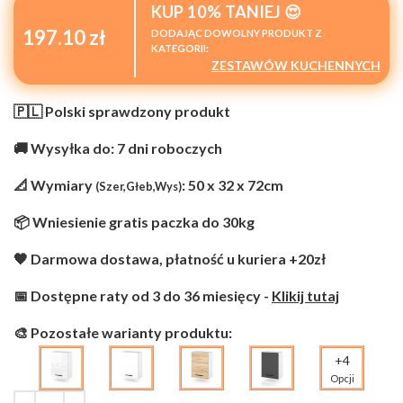
KUP 10% TANIEJ 😍
197.10 zł
DODAJĄC DOWOLNY PRODUKT Z
KATEGORII:
ZESTAWÓW KUCHENNYCH
🇵🇱 Polski sprawdzony produkt
🚚 Wysyłka do: 7 dni roboczych
📐 Wymiary
: 50 x 32 x 72cm
(Szer,Głeb,Wys)
📦 Wniesienie gratis paczka do 30kg
🧡 Darmowa dostawa, płatność u kuriera +20zł
📅 Dostępne raty od 3 do 36 miesięcy -
Klikij tutaj
🎨 Pozostałe warianty produktu:
+4
Opcji