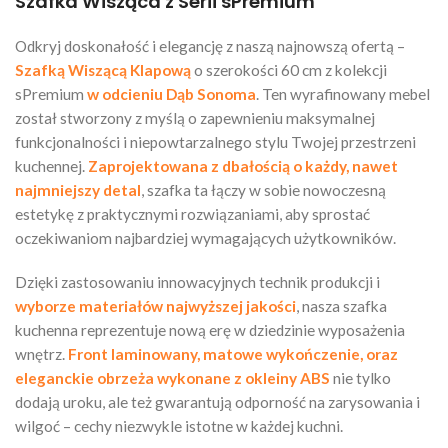
Szafka Wisząca z Serii sPremium
Odkryj doskonałość i elegancję z naszą najnowszą ofertą –
Szafką Wiszącą Klapową
o szerokości 60 cm z kolekcji
sPremium
w odcieniu Dąb Sonoma
. Ten wyrafinowany mebel
został stworzony z myślą o zapewnieniu maksymalnej
funkcjonalności i niepowtarzalnego stylu Twojej przestrzeni
kuchennej.
Zaprojektowana z dbałością o każdy, nawet
najmniejszy detal
, szafka ta łączy w sobie nowoczesną
estetykę z praktycznymi rozwiązaniami, aby sprostać
oczekiwaniom najbardziej wymagających użytkowników.
Dzięki zastosowaniu innowacyjnych technik produkcji i
wyborze materiałów najwyższej jakości
, nasza szafka
kuchenna reprezentuje nową erę w dziedzinie wyposażenia
wnętrz.
Front laminowany, matowe wykończenie, oraz
eleganckie obrzeża wykonane z okleiny ABS
nie tylko
dodają uroku, ale też gwarantują odporność na zarysowania i
wilgoć – cechy niezwykle istotne w każdej kuchni.