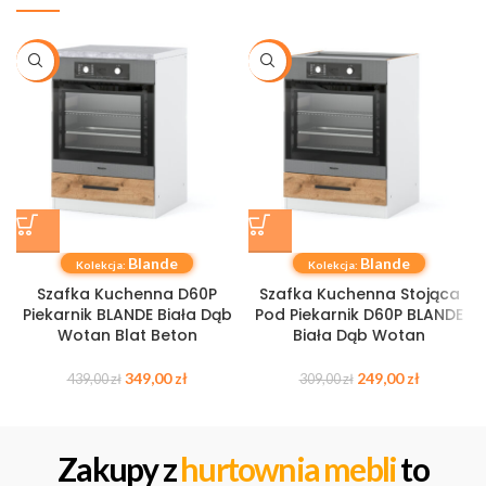
-21%
-19%
Blande
Blande
Kolekcja:
Kolekcja:
Szafka Kuchenna D60P
Szafka Kuchenna Stojąca
Piekarnik BLANDE Biała Dąb
Pod Piekarnik D60P BLANDE
Wotan Blat Beton
Biała Dąb Wotan
349,00
zł
249,00
zł
439,00
zł
309,00
zł
Zakupy z
hurtownia mebli
to