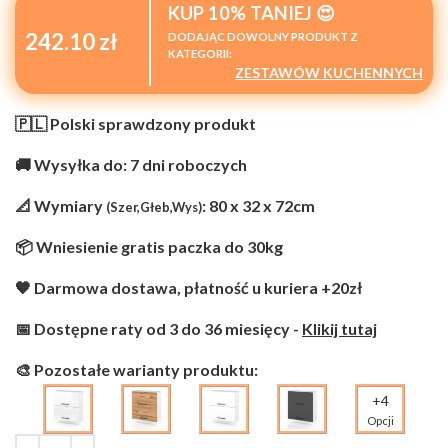
KUP 10% TANIEJ 😍
242.10 zł
DODAJĄC DOWOLNY PRODUKT Z
KATEGORII:
ZESTAWÓW KUCHENNYCH
🇵🇱 Polski sprawdzony produkt
🚚 Wysyłka do: 7 dni roboczych
📐 Wymiary
: 80 x 32 x 72cm
(Szer,Głeb,Wys)
📦 Wniesienie gratis paczka do 30kg
🧡 Darmowa dostawa, płatność u kuriera +20zł
📅 Dostępne raty od 3 do 36 miesięcy -
Klikij tutaj
🎨 Pozostałe warianty produktu:
+4
Opcji