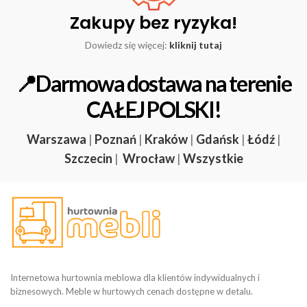
Zakupy bez ryzyka!
Dowiedz się więcej:
kliknij tutaj
📍Darmowa dostawa na terenie
CAŁEJ POLSKI!
Warszawa
|
Poznań
|
Kraków
|
Gdańsk
|
Łódź
|
Szczecin
|
Wrocław
|
Wszystkie
Internetowa hurtownia meblowa dla klientów indywidualnych i
biznesowych. Meble w hurtowych cenach dostępne w detalu.