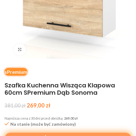
Kliknij, aby powiększyć
sPremium
Szafka Kuchenna Wisząca Klapowa
60cm SPremium Dąb Sonoma
269,00
zł
381,00
zł
Najniższa cena z 30 dni przed obniżką:
269,00
zł
Na stanie (może być zamówiony)