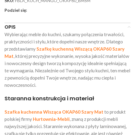
SKU:
FBLA_KUCH_MANGO_OKAP60_BMSM
Podziel się:
OPIS
Wybierając meble do kuchni, szukamy połączenia trwałości,
praktyczności i stylu, które dopełni nasze wnętrze. Dlatego
przedstawiamy
Szafkę kuchenną Wiszącą OKAP60 Szary
Mat
, której precyzyjne wykonanie, wysoka jakość materiałów
i nowoczesny design tworzą kompozycję idealnie spełniającą
te wymagania. Niezależnie od Twojego stylu kuchni, ten mebel
z pewnością dopełni Twoje wnętrze, nadając mu ciepła i
nowoczesności.
Staranna konstrukcja i materiał
Szafka kuchenna Wisząca OKAP60 Szary Mat
to produkt
polskiej firmy
Hurtownia-Mebli
, znaną z produkcji mebli
najwyższej jakości. Starannie wykonana z płyty laminowanej,
szafka nie tylko prezentuje się efektownie, ale jest również