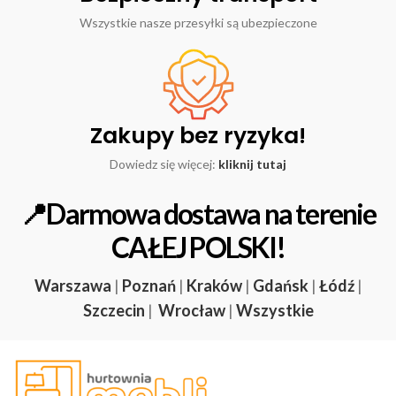
Wszystkie nasze przesyłki są ubezpieczone
Zakupy bez ryzyka!
Dowiedz się więcej:
kliknij tutaj
📍Darmowa dostawa na terenie
CAŁEJ POLSKI!
Warszawa
|
Poznań
|
Kraków
|
Gdańsk
|
Łódź
|
Szczecin
|
Wrocław
|
Wszystkie