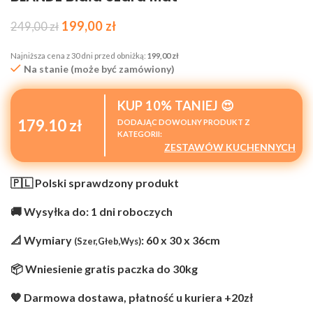
199,00
zł
249,00
zł
Najniższa cena z 30 dni przed obniżką:
199,00
zł
Na stanie (może być zamówiony)
KUP 10% TANIEJ 😍
179.10 zł
DODAJĄC DOWOLNY PRODUKT Z
KATEGORII:
ZESTAWÓW KUCHENNYCH
🇵🇱 Polski sprawdzony produkt
🚚 Wysyłka do: 1 dni roboczych
📐 Wymiary
: 60 x 30 x 36cm
(Szer,Głeb,Wys)
📦 Wniesienie gratis paczka do 30kg
🧡 Darmowa dostawa, płatność u kuriera +20zł