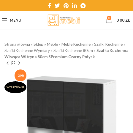
0
MENU
0,00
ZŁ
Strona główna
»
Sklep
»
Meble
»
Meble Kuchenne
»
Szafki Kuchenne
»
Szafki Kuchenne Wymiary
»
Szafki Kuchenne 80cm
»
Szafka Kuchenna
Wisząca Witryna 80cm SPremium Czarny Połysk
-20%
WYPRZEDANE