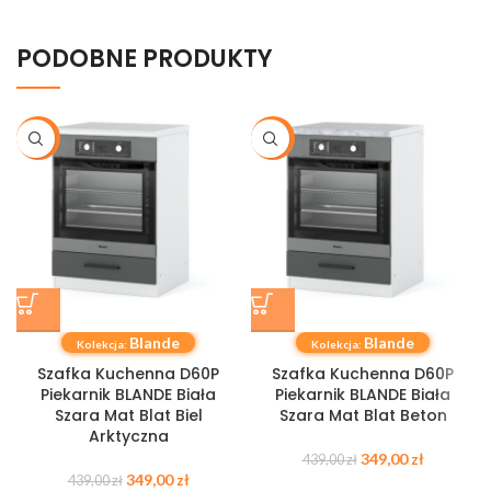
PODOBNE PRODUKTY
-21%
-21%
Blande
Blande
Kolekcja:
Kolekcja:
Szafka Kuchenna D60P
Szafka Kuchenna D60P
Piekarnik BLANDE Biała
Piekarnik BLANDE Biała
Szara Mat Blat Biel
Szara Mat Blat Beton
Arktyczna
349,00
zł
439,00
zł
349,00
zł
439,00
zł