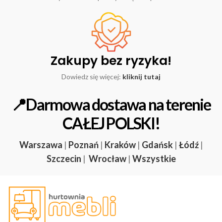
Zakupy bez ryzyka!
Dowiedz się więcej:
kliknij tutaj
📍Darmowa dostawa na terenie
CAŁEJ POLSKI!
Warszawa
|
Poznań
|
Kraków
|
Gdańsk
|
Łódź
|
Szczecin
|
Wrocław
|
Wszystkie