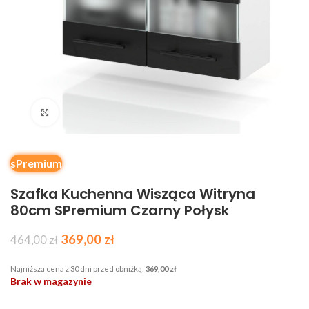
Kliknij, aby powiększyć
sPremium
Szafka Kuchenna Wisząca Witryna
80cm SPremium Czarny Połysk
369,00
zł
464,00
zł
Najniższa cena z 30 dni przed obniżką:
369,00
zł
Brak w magazynie