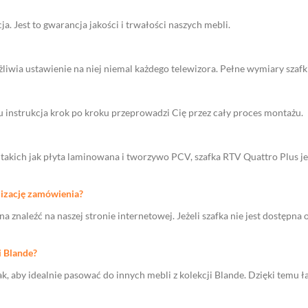
a. Jest to gwarancja jakości i trwałości naszych mebli.
wia ustawienie na niej niemal każdego telewizora. Pełne wymiary szafki 
u instrukcja krok po kroku przeprowadzi Cię przez cały proces montażu.
, takich jak płyta laminowana i tworzywo PCV, szafka RTV Quattro Plus je
alizację zamówienia?
 znaleźć na naszej stronie internetowej. Jeżeli szafka nie jest dostępna
i Blande?
ak, aby idealnie pasować do innych mebli z kolekcji Blande. Dzięki temu 