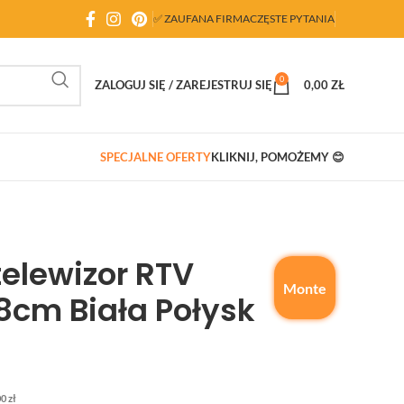
✅ ZAUFANA FIRMA
CZĘSTE PYTANIA
0
ZALOGUJ SIĘ / ZAREJESTRUJ SIĘ
0,00
ZŁ
SPECJALNE OFERTY
KLIKNIJ, POMOŻEMY 😊
telewizor RTV
Monte
cm Biała Połysk
00
zł