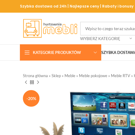
Szybka dostawa od 24h | Najlepsze ceny | Rabaty i bonusy
WYBIERZ KATEGORIĘ
KATEGORIE PRODUKTÓW
SZYBKA DOSTAW
Strona główna
»
Sklep
»
Meble
»
Meble pokojowe
»
Meble RTV
»
-20%