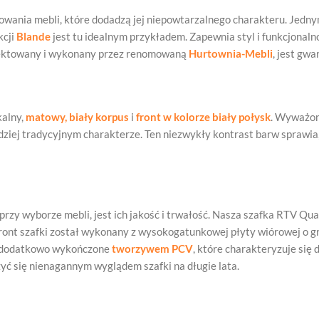
ia mebli, które dodadzą jej niepowtarzalnego charakteru. Jednym z
kcji
Blande
jest tu idealnym przykładem. Zapewnia styl i funkcjonalno
ojektowany i wykonany przez renomowaną
Hurtownia-Mebli
, jest gwa
kalny,
matowy, biały korpus
i
front w kolorze biały połysk
. Wyważon
ziej tradycyjnym charakterze. Ten niezwykły kontrast barw sprawia, 
zy wyborze mebli, jest ich jakość i trwałość. Nasza szafka RTV Qua
i front szafki został wykonany z wysokogatunkowej płyty wiórowej o g
ą dodatkowo wykończone
tworzywem PCV
, które charakteryzuje si
zyć się nienagannym wyglądem szafki na długie lata.