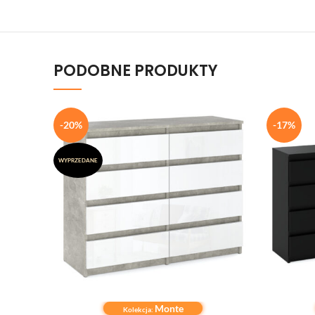
PODOBNE PRODUKTY
-20%
-17%
WYPRZEDANE
Monte
DOWIEDZ SIĘ WIĘCEJ
DODAJ DO
Kolekcja: