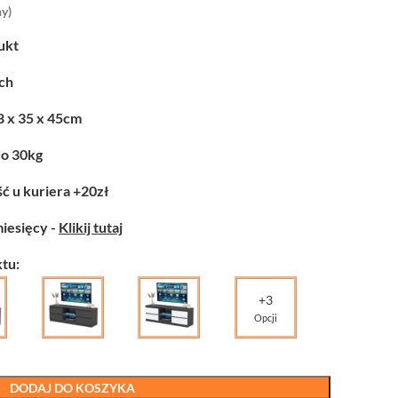
y)
ukt
ych
8 x 35 x 45cm
do 30kg
ć u kuriera +20zł
miesięcy -
Klikij tutaj
tu:
+3
Opcji
DODAJ DO KOSZYKA