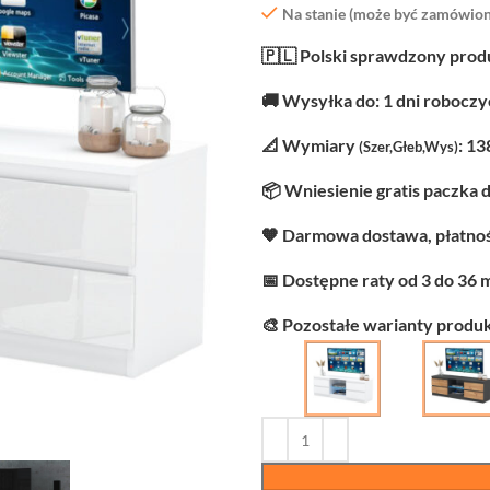
Na stanie (może być zamówion
🇵🇱 Polski sprawdzony prod
🚚 Wysyłka do: 1 dni robocz
📐 Wymiary
: 13
(Szer,Głeb,Wys)
📦 Wniesienie gratis paczka 
🧡 Darmowa dostawa, płatnoś
📅 Dostępne raty od 3 do 36 
🎨 Pozostałe warianty produk