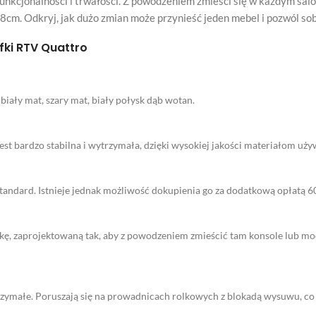
funkcjonalności i trwałości. Z powodzeniem zmieści się w każdym sa
38cm. Odkryj, jak dużo zmian może przynieść jeden mebel i pozwól so
fki RTV Quattro
 biały mat, szary mat, biały połysk dąb wotan.
jest bardzo stabilna i wytrzymała, dzięki wysokiej jakości materiałom uż
 standard. Istnieje jednak możliwość dokupienia go za dodatkową opłatą 60
ółkę, zaprojektowaną tak, aby z powodzeniem zmieścić tam konsole lub 
trzymałe. Poruszają się na prowadnicach rolkowych z blokadą wysuwu, co