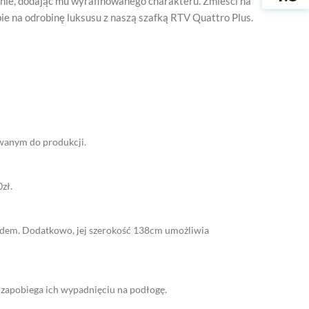
lonie, dodając mu wyrafinowanego charakteru. Zmieści na
bie na odrobinę luksusu z naszą szafką RTV Quattro Plus.
ywanym do produkcji.
zł.
modem. Dodatkowo, jej szerokość 138cm umożliwia
 zapobiega ich wypadnięciu na podłogę.