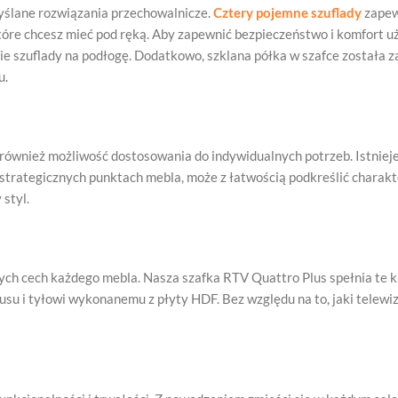
yślane rozwiązania przechowalnicze.
Cztery pojemne szuflady
zapew
 które chcesz mieć pod ręką. Aby zapewnić bezpieczeństwo i komfort 
e szuflady na podłogę. Dodatkowo, szklana półka w szafce została 
u.
e również możliwość dostosowania do indywidualnych potrzeb. Istnie
strategicznych punktach mebla, może z łatwością podkreślić charakte
 styl.
ych cech każdego mebla. Nasza szafka RTV Quattro Plus spełnia te k
usu i tyłowi wykonanemu z płyty HDF. Bez względu na to, jaki telewi