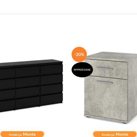
-20%
WYPRZEDANE
Monte
Monte
 KOSZYKA
DOWIEDZ SIĘ WIĘCEJ
Kolekcja:
Kolekcja: