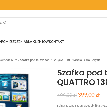
A
POMIESZCZENIA
DLA KLIENTÓW
KONTAKT
Komoda RTV
»
Szafka pod telewizor RTV QUATTRO 138cm Biała Połysk
Szafka pod 
QUATTRO 138
399,00
zł
499,00
zł
Najniższa cena z 30 dni przed obniżką:
399,