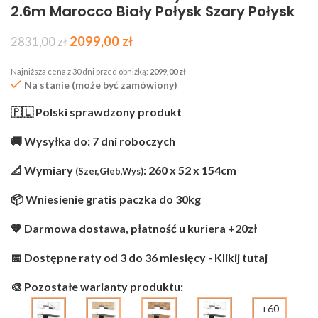
2.6m Marocco Biały Połysk Szary Połysk
2099,00
zł
2831,00
zł
Najniższa cena z 30 dni przed obniżką:
2099,00
zł
Na stanie (może być zamówiony)
🇵🇱 Polski sprawdzony produkt
🚚 Wysyłka do: 7 dni roboczych
📐 Wymiary
: 260 x 52 x 154cm
(Szer,Głeb,Wys)
📦 Wniesienie gratis paczka do 30kg
🧡 Darmowa dostawa, płatność u kuriera +20zł
📅 Dostępne raty od 3 do 36 miesięcy -
Klikij tutaj
🎨 Pozostałe warianty produktu:
+60