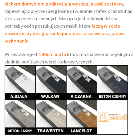
cichym domykiem podkreślają wysoką jakość zestawu
,
zapewniając płynne i bezgłośne otwieranie szafek oraz szuflad.
Zestaw mebli kuchennych Marocco jest odpowiedzią na
potrzeby osób poszukujących mebli, które
łączą w sobie
nowoczesny design, funkcjonalność oraz wysoką jakość
wykonania
.
W zestawie jest
180cm blatu
który można wybrać w jednym z
siedmiu poniższych wersji kolorystycznych: