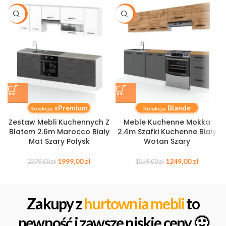
-16%
-20%
sPremium
Blande
Kolekcja:
Kolekcja:
Zestaw Mebli Kuchennych Z
Meble Kuchenne Mokka
Blatem 2.6m Marocco Biały
2.4m Szafki Kuchenne Biały
Mat Szary Połysk
Wotan Szary
1999,00
zł
1249,00
zł
2379,00
zł
1559,00
zł
Zakupy z
hurtownia mebli
to
pewność i zawsze niskie ceny 🙂