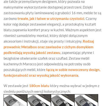
ale także przemyślanym designem, który pozwala na
maksymalne wykorzystanie dostępnej przestrzeni. Dzięki
zastosowaniu płyty laminowanej o grubości 16 mm, meble te są
zarówno
trwałe, jak i łatwe w utrzymaniu czystości
. Czarny
kolor nóg dodaje zestawowi elegancji, a prostokątny kształt
blatu zapewnia komfort pracy w kuchni. Ważnym aspektem jest
również samodzielny montaż, który dzięki dołączonym
akcesoriom i instrukcji, staje się prosty i intuicyjny.
Rodzaj
prowadnic Metalbox oraz zawiasów z cichym domykiem
podkreślają wysoką jakość zestawu
, zapewniając płynne i
bezgłośne otwieranie szafek oraz szuflad. Zestaw mebli
kuchennych Marocco jest odpowiedzią na potrzeby osób
poszukujących mebli, które
łączą w sobie nowoczesny design,
funkcjonalność oraz wysoką jakość wykonania
.
W zestawie jest
180cm blatu
który można wybrać w jednym z
siedmiu poniższych wersji kolorystycznych: