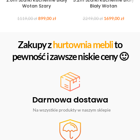
Wotan Szary
Biały Wotan
899,00
zł
1699,00
zł
1119,00
zł
2249,00
zł
Zakupy z
hurtownia mebli
to
pewność i zawsze niskie ceny 🙂
Darmowa dostawa
Na wszystkie produkty w naszym sklepie