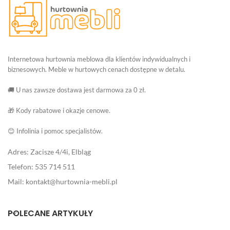
Internetowa hurtownia meblowa dla klientów indywidualnych i
biznesowych. Meble w hurtowych cenach dostępne w detalu.
🚚 U nas zawsze dostawa jest darmowa za 0 zł.
🎁 Kody rabatowe i okazje cenowe.
😊 Infolinia i pomoc specjalistów.
Adres: Zacisze 4/4i, Elbląg
Telefon: 535 714 511
Mail: kontakt@hurtownia-mebli.pl
POLECANE ARTYKUŁY