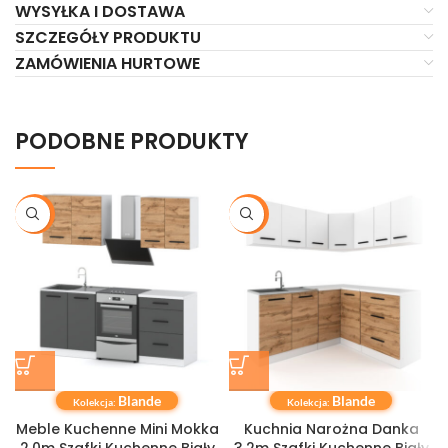
WYSYŁKA I DOSTAWA
SZCZEGÓŁY PRODUKTU
ZAMÓWIENIA HURTOWE
PODOBNE PRODUKTY
-20%
-24%
Blande
Blande
Kolekcja:
Kolekcja:
Meble Kuchenne Mini Mokka
Kuchnia Narożna Danka
2.0m Szafki Kuchenne Biały
3.2m Szafki Kuchenne Biały