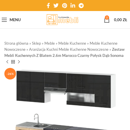
0
MENU
0,00
ZŁ
Strona główna
»
Sklep
»
Meble
»
Meble Kuchenne
»
Meble Kuchenne
Nowoczesne
»
Aranżacja Kuchni Meble Kuchenne Nowoczesne
»
Zestaw
Mebli Kuchennych Z Blatem 2.6m Marocco Czarny Połysk Dąb Sonoma
-26%