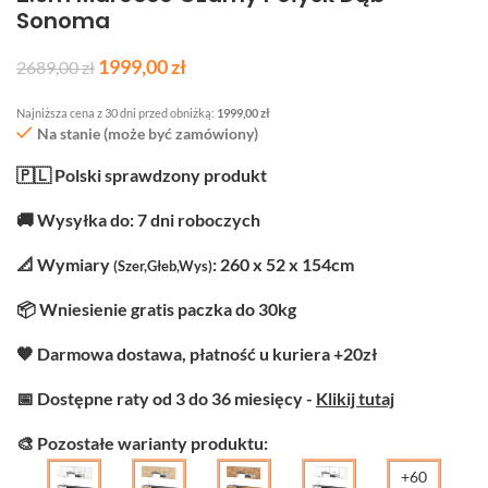
Sonoma
1999,00
zł
2689,00
zł
Najniższa cena z 30 dni przed obniżką:
1999,00
zł
Na stanie (może być zamówiony)
🇵🇱 Polski sprawdzony produkt
🚚 Wysyłka do: 7 dni roboczych
📐 Wymiary
: 260 x 52 x 154cm
(Szer,Głeb,Wys)
📦 Wniesienie gratis paczka do 30kg
🧡 Darmowa dostawa, płatność u kuriera +20zł
📅 Dostępne raty od 3 do 36 miesięcy -
Klikij tutaj
🎨 Pozostałe warianty produktu:
+60