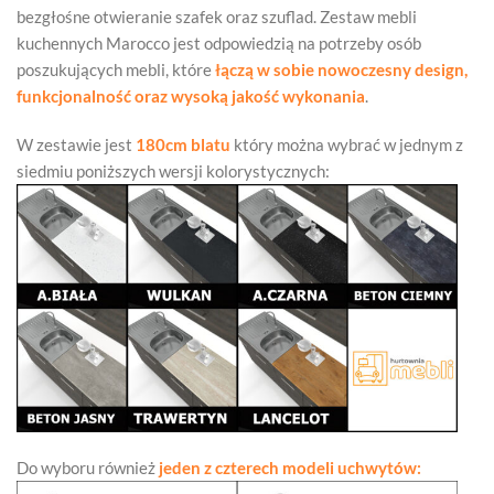
bezgłośne otwieranie szafek oraz szuflad. Zestaw mebli
kuchennych Marocco jest odpowiedzią na potrzeby osób
poszukujących mebli, które
łączą w sobie nowoczesny design,
funkcjonalność oraz wysoką jakość wykonania
.
W zestawie jest
180cm blatu
który można wybrać w jednym z
siedmiu poniższych wersji kolorystycznych:
Do wyboru również
jeden z czterech modeli uchwytów: