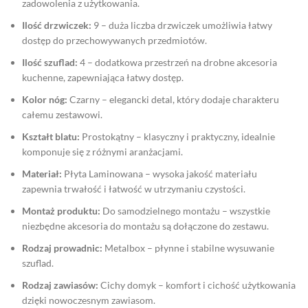
zadowolenia z użytkowania.
Ilość drzwiczek:
9 – duża liczba drzwiczek umożliwia łatwy
dostęp do przechowywanych przedmiotów.
Ilość szuflad:
4 – dodatkowa przestrzeń na drobne akcesoria
kuchenne, zapewniająca łatwy dostęp.
Kolor nóg:
Czarny – elegancki detal, który dodaje charakteru
całemu zestawowi.
Kształt blatu:
Prostokątny – klasyczny i praktyczny, idealnie
komponuje się z różnymi aranżacjami.
Materiał:
Płyta Laminowana – wysoka jakość materiału
zapewnia trwałość i łatwość w utrzymaniu czystości.
Montaż produktu:
Do samodzielnego montażu – wszystkie
niezbędne akcesoria do montażu są dołączone do zestawu.
Rodzaj prowadnic:
Metalbox – płynne i stabilne wysuwanie
szuflad.
Rodzaj zawiasów:
Cichy domyk – komfort i cichość użytkowania
dzięki nowoczesnym zawiasom.