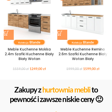
Blande
Blande
Kolekcja:
Kolekcja:
Meble Kuchenne Mokka
Meble Kuchenne Remino
2.4m Szafki Kuchenne Biały
2.6m Szafki Kuchenne Biały
Biały Wotan
Wotan Biały
1249,00
zł
1599,00
zł
1559,00
zł
1999,00
zł
Zakupy z
hurtownia mebli
to
pewność i zawsze niskie ceny 🙂