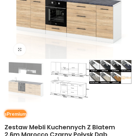
Kliknij, aby powiększyć
sPremium
Zestaw Mebli Kuchennych Z Blatem
2.6m Marocco Czarny Połysk Dąb