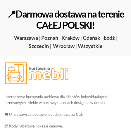
📍Darmowa dostawa na terenie
CAŁEJ POLSKI!
Warszawa
|
Poznań
|
Kraków
|
Gdańsk
|
Łódź
|
Szczecin
|
Wrocław
|
Wszystkie
Internetowa hurtownia meblowa dla klientów indywidualnych i
biznesowych. Meble w hurtowych cenach dostępne w detalu.
🚚 U nas zawsze dostawa jest darmowa za 0 zł.
🎁 Kody rabatowe i okazje cenowe.