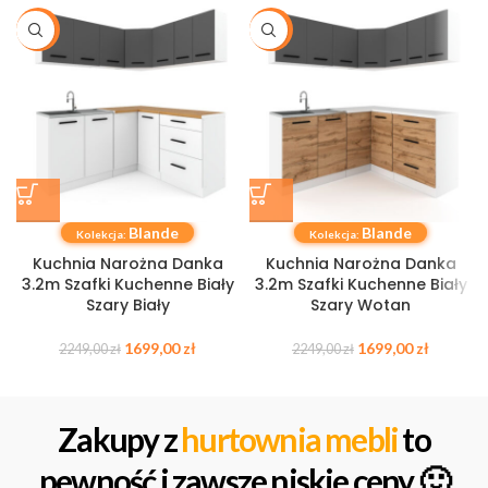
-24%
-24%
Blande
Blande
Kolekcja:
Kolekcja:
Kuchnia Narożna Danka
Kuchnia Narożna Danka
3.2m Szafki Kuchenne Biały
3.2m Szafki Kuchenne Biały
Szary Biały
Szary Wotan
1699,00
zł
1699,00
zł
2249,00
zł
2249,00
zł
Zakupy z
hurtownia mebli
to
pewność i zawsze niskie ceny 🙂