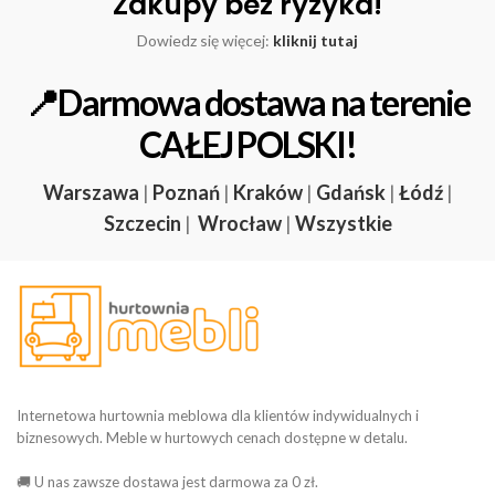
Zakupy bez ryzyka!
Dowiedz się więcej:
kliknij tutaj
📍Darmowa dostawa na terenie
CAŁEJ POLSKI!
Warszawa
|
Poznań
|
Kraków
|
Gdańsk
|
Łódź
|
Szczecin
|
Wrocław
|
Wszystkie
Internetowa hurtownia meblowa dla klientów indywidualnych i
biznesowych. Meble w hurtowych cenach dostępne w detalu.
🚚 U nas zawsze dostawa jest darmowa za 0 zł.