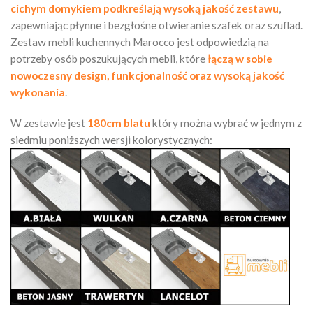
cichym domykiem podkreślają wysoką jakość zestawu
,
zapewniając płynne i bezgłośne otwieranie szafek oraz szuflad.
Zestaw mebli kuchennych Marocco jest odpowiedzią na
potrzeby osób poszukujących mebli, które
łączą w sobie
nowoczesny design, funkcjonalność oraz wysoką jakość
wykonania
.
W zestawie jest
180cm blatu
który można wybrać w jednym z
siedmiu poniższych wersji kolorystycznych: