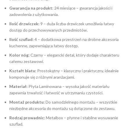
Gwarancja na produkt:
24 miesiące – gwarancja jakości i
zadowolenia z użytkowania.
Ilość drzwiczek:
9 – duża liczba drzwiczek umożliwia łatwy
dostęp do przechowywanych przedmiotów.
Ilość szuflad:
4 – dodatkowa przestrzeń na drobne akcesoria
kuchenne, zapewniająca łatwy dostęp.
Kolor nóg:
Czarny – elegancki detal, który dodaje charakteru
całemu zestawowi.
Kształt blatu:
Prostokątny – klasyczny i praktyczny, idealnie
komponuje się z różnymi aranżacjami.
Materiał:
Płyta Laminowana – wysoka jakość materiału
zapewnia trwałość i łatwość w utrzymaniu czystości.
Montaż produktu:
Do samodzielnego montażu – wszystkie
niezbędne akcesoria do montażu są dołączone do zestawu.
Rodzaj prowadnic:
Metalbox – płynne i stabilne wysuwanie
szuflad.