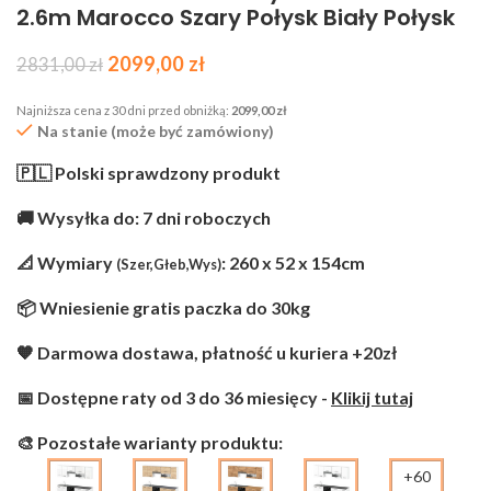
2.6m Marocco Szary Połysk Biały Połysk
2099,00
zł
2831,00
zł
Najniższa cena z 30 dni przed obniżką:
2099,00
zł
Na stanie (może być zamówiony)
🇵🇱 Polski sprawdzony produkt
🚚 Wysyłka do: 7 dni roboczych
📐 Wymiary
: 260 x 52 x 154cm
(Szer,Głeb,Wys)
📦 Wniesienie gratis paczka do 30kg
🧡 Darmowa dostawa, płatność u kuriera +20zł
📅 Dostępne raty od 3 do 36 miesięcy -
Klikij tutaj
🎨 Pozostałe warianty produktu:
+60