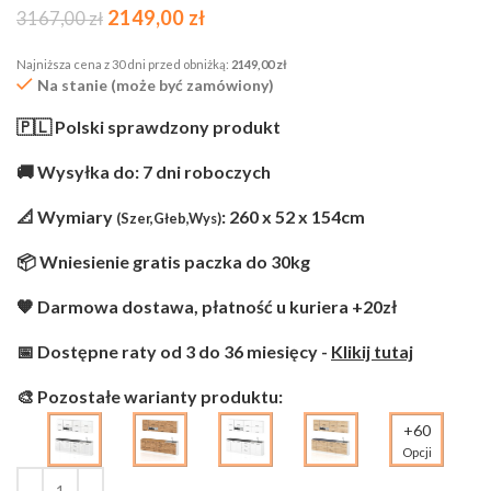
2149,00
zł
3167,00
zł
Najniższa cena z 30 dni przed obniżką:
2149,00
zł
Na stanie (może być zamówiony)
🇵🇱 Polski sprawdzony produkt
🚚 Wysyłka do: 7 dni roboczych
📐 Wymiary
: 260 x 52 x 154cm
(Szer,Głeb,Wys)
📦 Wniesienie gratis paczka do 30kg
🧡 Darmowa dostawa, płatność u kuriera +20zł
📅 Dostępne raty od 3 do 36 miesięcy -
Klikij tutaj
🎨 Pozostałe warianty produktu:
+60
Opcji