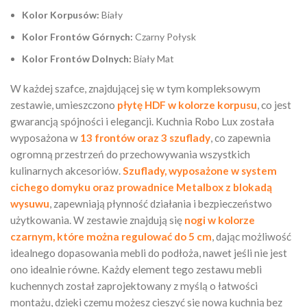
Kolor Korpusów:
Biały
Kolor Frontów Górnych:
Czarny Połysk
Kolor Frontów Dolnych:
Biały Mat
W każdej szafce, znajdującej się w tym kompleksowym
zestawie, umieszczono
płytę HDF w kolorze korpusu
, co jest
gwarancją spójności i elegancji. Kuchnia Robo Lux została
wyposażona w
13 frontów oraz 3 szuflady
, co zapewnia
ogromną przestrzeń do przechowywania wszystkich
kulinarnych akcesoriów.
Szuflady, wyposażone w system
cichego domyku oraz prowadnice Metalbox z blokadą
wysuwu
, zapewniają płynność działania i bezpieczeństwo
użytkowania. W zestawie znajdują się
nogi w kolorze
czarnym, które można regulować do 5 cm
, dając możliwość
idealnego dopasowania mebli do podłoża, nawet jeśli nie jest
ono idealnie równe. Każdy element tego zestawu mebli
kuchennych został zaprojektowany z myślą o łatwości
montażu, dzięki czemu możesz cieszyć się nową kuchnią bez