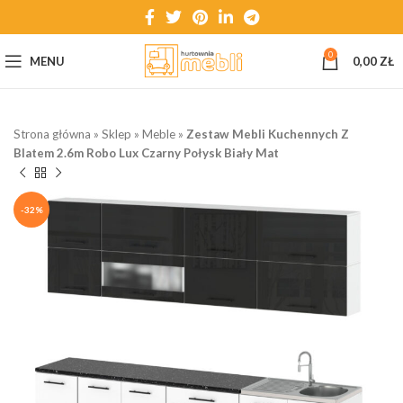
0
MENU
0,00
ZŁ
Strona główna
»
Sklep
»
Meble
»
Zestaw Mebli Kuchennych Z
Blatem 2.6m Robo Lux Czarny Połysk Biały Mat
-32%