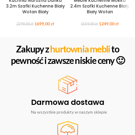
Kuchnia Narożna Danka
Meble Kuchenne Mokka
3.2m Szafki Kuchenne Biały
2.4m Szafki Kuchenne Biały
Wotan Biały
Biały Wotan
1699,00
zł
1249,00
zł
2249,00
zł
1559,00
zł
Zakupy z
hurtownia mebli
to
pewność i zawsze niskie ceny 🙂
Darmowa dostawa
Na wszystkie produkty w naszym sklepie