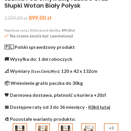
Słupki Wotan Biały Połysk
899,00
zł
1299,00
zł
Najniższa cena z 30 dni przed obniżką:
899,00
zł
Na stanie (może być zamówiony)
🇵🇱 Polski sprawdzony produkt
🚚 Wysyłka do: 1 dni roboczych
📐 Wymiary
: 120 x 42 x 132cm
(Szer,Głeb,Wys)
📦 Wniesienie gratis paczka do 30kg
🧡 Darmowa dostawa, płatność u kuriera +20zł
📅 Dostępne raty od 3 do 36 miesięcy -
Klikij tutaj
🎨 Pozostałe warianty produktu:
+3