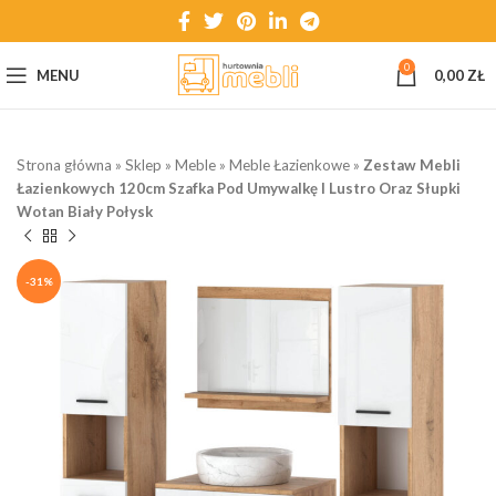
0
MENU
0,00
ZŁ
Strona główna
»
Sklep
»
Meble
»
Meble Łazienkowe
»
Zestaw Mebli
Łazienkowych 120cm Szafka Pod Umywalkę I Lustro Oraz Słupki
Wotan Biały Połysk
-31%