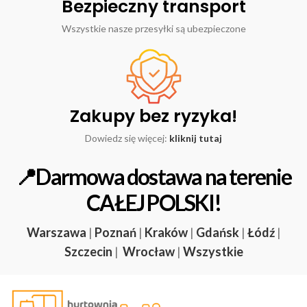
Bezpieczny transport
Wszystkie nasze przesyłki są ubezpieczone
Zakupy bez ryzyka!
Dowiedz się więcej:
kliknij tutaj
📍Darmowa dostawa na terenie
CAŁEJ POLSKI!
Warszawa
|
Poznań
|
Kraków
|
Gdańsk
|
Łódź
|
Szczecin
|
Wrocław
|
Wszystkie