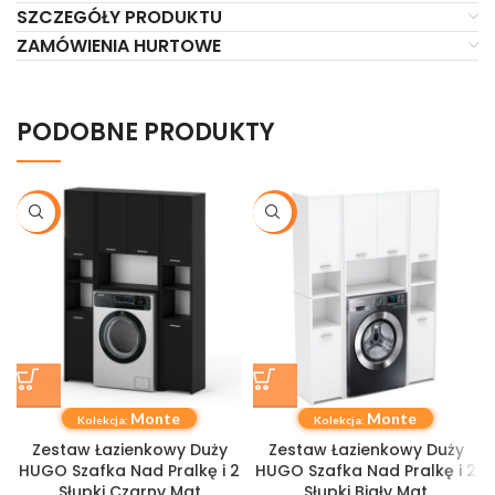
SZCZEGÓŁY PRODUKTU
ZAMÓWIENIA HURTOWE
PODOBNE PRODUKTY
-38%
-26%
Monte
Monte
Kolekcja:
Kolekcja:
Zestaw Łazienkowy Duży
Zestaw Łazienkowy Duży
HUGO Szafka Nad Pralkę i 2
HUGO Szafka Nad Pralkę i 2
Słupki Czarny Mat
Słupki Biały Mat