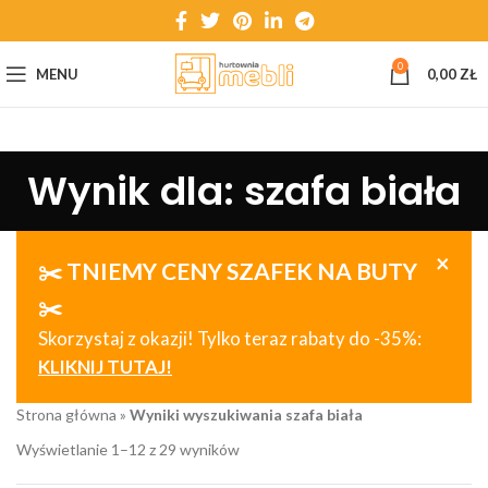
0
MENU
0,00
ZŁ
Wynik dla: szafa biała
×
✂️ TNIEMY CENY SZAFEK NA BUTY
✂️
Skorzystaj z okazji! Tylko teraz rabaty do -35%:
KLIKNIJ TUTAJ!
Strona główna
»
Wyniki wyszukiwania szafa biała
Wyświetlanie 1–12 z 29 wyników