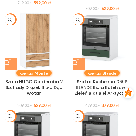
599,00
zł
749,00
zł
629,00
zł
809,00
zł
-22%
-21%
Monte
Blande
Kolekcja:
Kolekcja:
Szafa HUGO Garderoba 2
Szafka Kuchenna D60P
Szuflady Drążek Biała Dąb
BLANDE Biała Butelkowa
Wotan
Zieleń Blat Biel Arktyczna
629,00
zł
379,00
zł
809,00
zł
479,00
zł
-21%
-21%