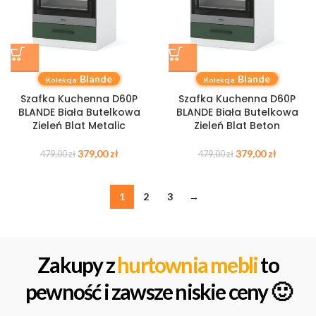
Blande
Blande
Kolekcja:
Kolekcja:
Szafka Kuchenna D60P
Szafka Kuchenna D60P
BLANDE Biała Butelkowa
BLANDE Biała Butelkowa
Zieleń Blat Metalic
Zieleń Blat Beton
379,00
zł
379,00
zł
479,00
zł
479,00
zł
1
2
3
→
Zakupy z
hurtownia mebli
to
pewność i zawsze niskie ceny 🙂