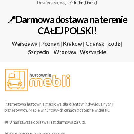
Dowiedz się więcej:
kliknij tutaj
📍Darmowa dostawa na terenie
CAŁEJ POLSKI!
Warszawa
|
Poznań
|
Kraków
|
Gdańsk
|
Łódź
|
Szczecin
|
Wrocław
|
Wszystkie
Internetowa hurtownia meblowa dla klientów indywidualnych i
biznesowych. Meble w hurtowych cenach dostępne w detalu.
🚚 U nas zawsze dostawa jest darmowa za 0 zł.