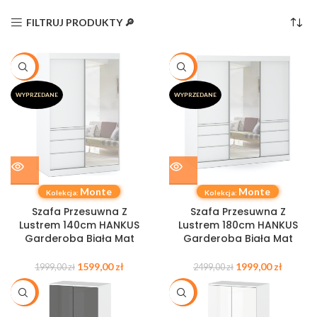
FILTRUJ PRODUKTY 🔎
-20%
-20%
WYPRZEDANE
WYPRZEDANE
Monte
Monte
Kolekcja:
Kolekcja:
Szafa Przesuwna Z
Szafa Przesuwna Z
Lustrem 140cm HANKUS
Lustrem 180cm HANKUS
Garderoba Biała Mat
Garderoba Biała Mat
1599,00
zł
1999,00
zł
1999,00
zł
2499,00
zł
-20%
-20%