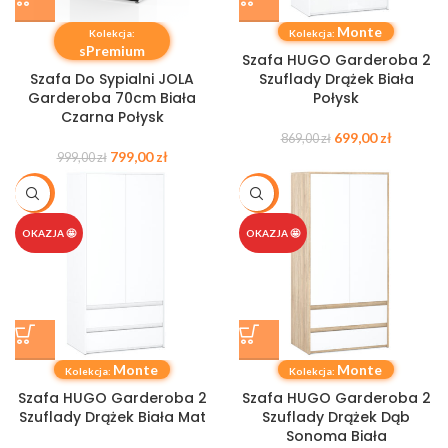
Monte
Kolekcja:
Kolekcja:
sPremium
Szafa HUGO Garderoba 2
Szafa Do Sypialni JOLA
Szuflady Drążek Biała
Garderoba 70cm Biała
Połysk
Czarna Połysk
699,00
zł
869,00
zł
799,00
zł
999,00
zł
-20%
-22%
OKAZJA 🤩
OKAZJA 🤩
Monte
Monte
Kolekcja:
Kolekcja:
Szafa HUGO Garderoba 2
Szafa HUGO Garderoba 2
Szuflady Drążek Biała Mat
Szuflady Drążek Dąb
Sonoma Biała