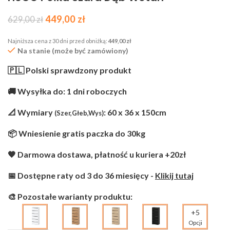
449,00
zł
629,00
zł
Najniższa cena z 30 dni przed obniżką:
449,00
zł
Na stanie (może być zamówiony)
🇵🇱 Polski sprawdzony produkt
🚚 Wysyłka do: 1 dni roboczych
📐 Wymiary
: 60 x 36 x 150cm
(Szer,Głeb,Wys)
📦 Wniesienie gratis paczka do 30kg
🧡 Darmowa dostawa, płatność u kuriera +20zł
📅 Dostępne raty od 3 do 36 miesięcy -
Klikij tutaj
🎨 Pozostałe warianty produktu:
+5
Opcji