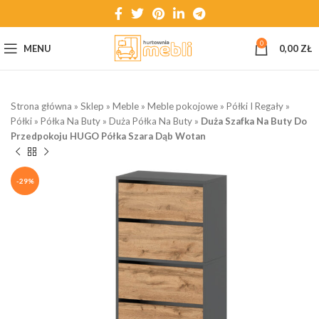
0
MENU
0,00
ZŁ
Strona główna
»
Sklep
»
Meble
»
Meble pokojowe
»
Półki I Regały
»
Półki
»
Półka Na Buty
»
Duża Półka Na Buty
»
Duża Szafka Na Buty Do
Przedpokoju HUGO Półka Szara Dąb Wotan
-29%