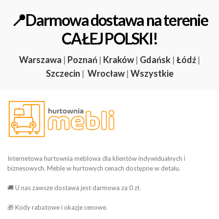
📍Darmowa dostawa na terenie
CAŁEJ POLSKI!
Warszawa
|
Poznań
|
Kraków
|
Gdańsk
|
Łódź
|
Szczecin
|
Wrocław
|
Wszystkie
Internetowa hurtownia meblowa dla klientów indywidualnych i
biznesowych. Meble w hurtowych cenach dostępne w detalu.
🚚 U nas zawsze dostawa jest darmowa za 0 zł.
🎁 Kody rabatowe i okazje cenowe.