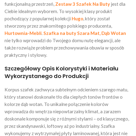
funkcjonalną przestrzeń,
Zestaw 3 Szafek Na Buty
jest dla
Ciebie idealnym wyborem. To wysokiej klasy produkt
pochodzący z popularnej kolekcji
Hugo
, który został
stworzony przez znakomitego polskiego producenta,
Hurtownia-Mebli
.
Szafka na buty Szara Mat, Dąb Wotan
nie tylko wprowadzi do Twojego domu nutę elegancji, ale
także rozwiąże problem przechowywania obuwia w sposób
praktyczny i stylowy.
Szczegółowy Opis Kolorystyki i Materiału
Wykorzystanego do Produkcji
Korpus szafek zachwyca subtelnym odcieniem szarego matu,
który stanowi doskonałe tło dla ciepłych tonów frontów o
kolorze dąb wotan. To unikalne połączenie kolorów
wprowadza do wnętrza niepowtarzalny klimat, a zarazem
doskonale komponuje się z różnymi stylami – od klasycznego,
przez skandynawski, loftowy aż po industrialny. Szafka
wykonujemy z wytrzymałej płyty laminowanej, która jest nie