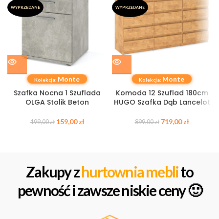
WYPRZEDANE
WYPRZEDANE
Monte
Monte
Kolekcja:
Kolekcja:
Szafka Nocna 1 Szuflada
Komoda 12 Szuflad 180cm
OLGA Stolik Beton
HUGO Szafka Dąb Lancelot
159,00
zł
719,00
zł
199,00
zł
899,00
zł
Zakupy z
hurtownia mebli
to
pewność i zawsze niskie ceny 🙂