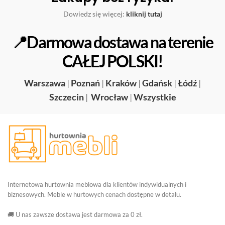
Dowiedz się więcej:
kliknij tutaj
📍Darmowa dostawa na terenie
CAŁEJ POLSKI!
Warszawa
|
Poznań
|
Kraków
|
Gdańsk
|
Łódź
|
Szczecin
|
Wrocław
|
Wszystkie
Internetowa hurtownia meblowa dla klientów indywidualnych i
biznesowych. Meble w hurtowych cenach dostępne w detalu.
🚚 U nas zawsze dostawa jest darmowa za 0 zł.