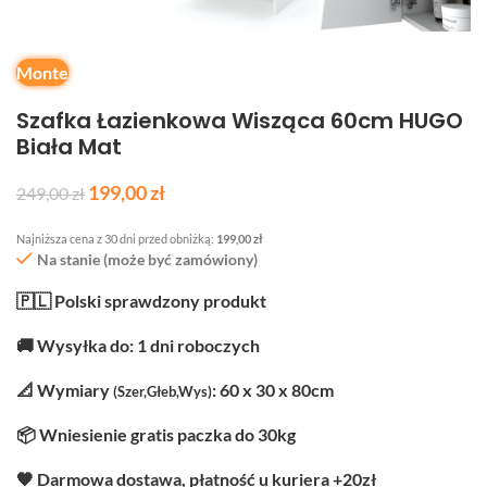
Monte
Szafka Łazienkowa Wisząca 60cm HUGO
Biała Mat
199,00
zł
249,00
zł
Najniższa cena z 30 dni przed obniżką:
199,00
zł
Na stanie (może być zamówiony)
🇵🇱 Polski sprawdzony produkt
🚚 Wysyłka do: 1 dni roboczych
📐 Wymiary
: 60 x 30 x 80cm
(Szer,Głeb,Wys)
📦 Wniesienie gratis paczka do 30kg
🧡 Darmowa dostawa, płatność u kuriera +20zł