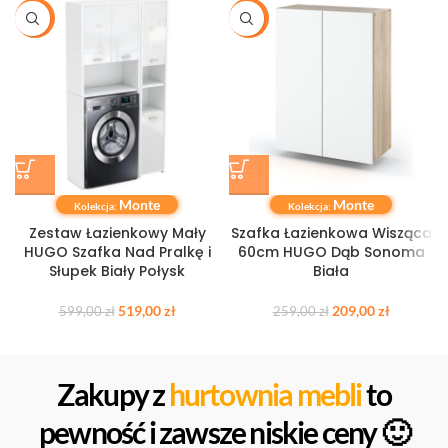
-13%
-19%
Monte
Monte
Kolekcja:
Kolekcja:
Zestaw Łazienkowy Mały
Szafka Łazienkowa Wisząca
HUGO Szafka Nad Pralkę i
60cm HUGO Dąb Sonoma
Słupek Biały Połysk
Biała
519,00
zł
209,00
zł
599,00
zł
259,00
zł
Zakupy z
hurtownia mebli
to
pewność i zawsze niskie ceny 🙂