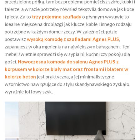
przedzielone półką, tam bez problemu pomieścisz szkło, kubki i
talerze, a w razie potrzeby również tekstylia domowe jak koce
i pledy. Za to
trzy pojemne szuflady
o płynnym wysuwie to
idealne miejsce na drobiazgi jak klucze, kable i innego rodzaju
potrzebne w każdym domu rzeczy. W zależności, gdzie
postawisz
wysoką komodę z szufladami Agnes PLUS
,
zapanujesz w oka mgnieniu na największym bałaganem. Ten
mebel świetnie sprawdzi się w sypialni, kuchni czy pokoju dla
gości.
Nowoczesna komoda do salonu
Agnes PLUS z
korpusem w kolorze biały mat oraz frontami i blatem w
kolorze beton
jest praktyczna, a jej minimalistyczne
wzornictwo nawiązujące do stylu skandynawskiego zyskało
wyraźnie loftowy szyk.