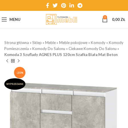
0
MENU
0,00
ZŁ
Strona główna
»
Sklep
»
Meble
»
Meble pokojowe
»
Komody
»
Komody
Pomieszczenia
»
Komody Do Salonu
»
Ciekawe Komody Do Salonu
»
Komoda 3 Szuflady AGNES PLUS 120cm Szafka Biała Mat Beton
-20%
WYPRZEDANE