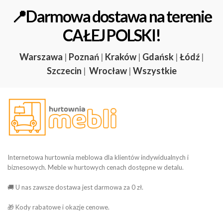
📍Darmowa dostawa na terenie
CAŁEJ POLSKI!
Warszawa
|
Poznań
|
Kraków
|
Gdańsk
|
Łódź
|
Szczecin
|
Wrocław
|
Wszystkie
Internetowa hurtownia meblowa dla klientów indywidualnych i
biznesowych. Meble w hurtowych cenach dostępne w detalu.
🚚 U nas zawsze dostawa jest darmowa za 0 zł.
🎁 Kody rabatowe i okazje cenowe.