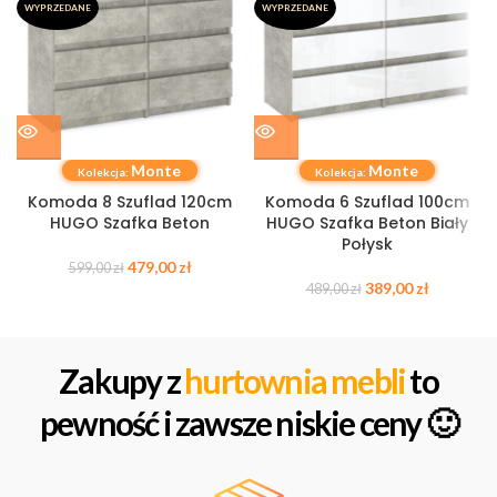
WYPRZEDANE
WYPRZEDANE
Monte
Monte
Kolekcja:
Kolekcja:
Komoda 8 Szuflad 120cm
Komoda 6 Szuflad 100cm
HUGO Szafka Beton
HUGO Szafka Beton Biały
Połysk
479,00
zł
599,00
zł
389,00
zł
489,00
zł
Zakupy z
hurtownia mebli
to
pewność i zawsze niskie ceny 🙂