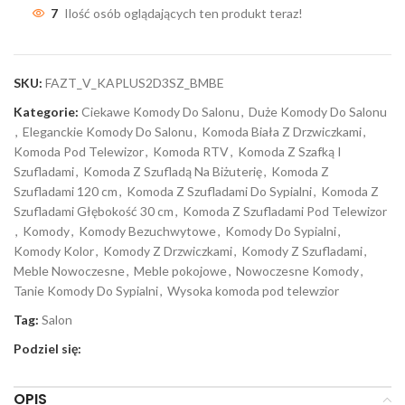
7
Ilość osób oglądających ten produkt teraz!
SKU:
FAZT_V_KAPLUS2D3SZ_BMBE
Kategorie:
Ciekawe Komody Do Salonu
,
Duże Komody Do Salonu
,
Eleganckie Komody Do Salonu
,
Komoda Biała Z Drzwiczkami
,
Komoda Pod Telewizor
,
Komoda RTV
,
Komoda Z Szafką I
Szufladami
,
Komoda Z Szufladą Na Biżuterię
,
Komoda Z
Szufladami 120 cm
,
Komoda Z Szufladami Do Sypialni
,
Komoda Z
Szufladami Głębokość 30 cm
,
Komoda Z Szufladami Pod Telewizor
,
Komody
,
Komody Bezuchwytowe
,
Komody Do Sypialni
,
Komody Kolor
,
Komody Z Drzwiczkami
,
Komody Z Szufladami
,
Meble Nowoczesne
,
Meble pokojowe
,
Nowoczesne Komody
,
Tanie Komody Do Sypialni
,
Wysoka komoda pod telewzior
Tag:
Salon
Podziel się:
OPIS