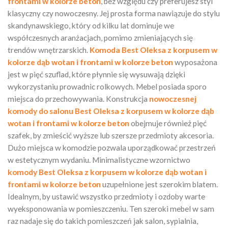
frontami w kolorze beton
, bez względu czy preferujesz styl
klasyczny czy nowoczesny. Jej prosta forma nawiązuje do stylu
skandynawskiego, który od kilku lat dominuje we
współczesnych aranżacjach, pomimo zmieniających się
trendów wnętrzarskich.
Komoda Best Oleksa z korpusem w
kolorze dąb wotan i frontami w kolorze beton
wyposażona
jest w pięć szuflad, które płynnie się wysuwają dzięki
wykorzystaniu prowadnic rolkowych. Mebel posiada sporo
miejsca do przechowywania. Konstrukcja
nowoczesnej
komody do salonu Best Oleksa z korpusem w kolorze dąb
wotan i frontami w kolorze beton
obejmuje również pięć
szafek, by zmieścić wyższe lub szersze przedmioty akcesoria.
Dużo miejsca w komodzie pozwala uporządkować przestrzeń
w estetycznym wydaniu. Minimalistyczne wzornictwo
komody Best Oleksa z korpusem w kolorze dąb wotan i
frontami w kolorze beton
uzupełnione jest szerokim blatem.
Idealnym, by ustawić wszystko przedmioty i ozdoby warte
wyeksponowania w pomieszczeniu. Ten szeroki mebel w sam
raz nadaje się do takich pomieszczeń jak salon, sypialnia,