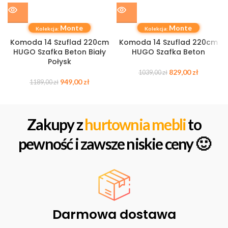
Monte
Monte
Kolekcja:
Kolekcja:
Komoda 14 Szuflad 220cm
Komoda 14 Szuflad 220cm
HUGO Szafka Beton Biały
HUGO Szafka Beton
Połysk
829,00
zł
1039,00
zł
949,00
zł
1189,00
zł
Zakupy z
hurtownia mebli
to
pewność i zawsze niskie ceny 🙂
Darmowa dostawa