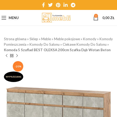
0
MENU
0,00
ZŁ
Strona główna
»
Sklep
»
Meble
»
Meble pokojowe
»
Komody
»
Komody
Pomieszczenia
»
Komody Do Salonu
»
Ciekawe Komody Do Salonu
»
Komoda 5 Szuflad BEST OLEKSA 200cm Szafka Dąb Wotan Beton
-20%
WYPRZEDANE