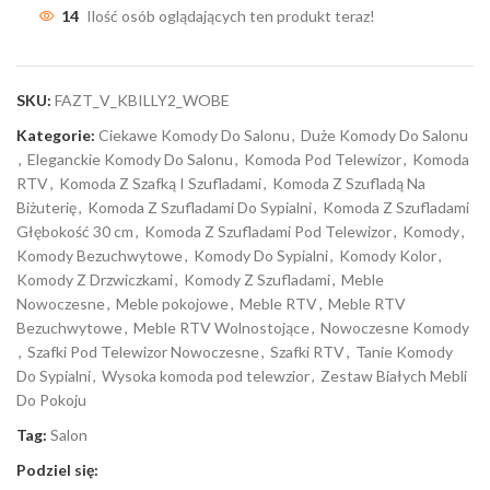
14
Ilość osób oglądających ten produkt teraz!
SKU:
FAZT_V_KBILLY2_WOBE
Kategorie:
Ciekawe Komody Do Salonu
,
Duże Komody Do Salonu
,
Eleganckie Komody Do Salonu
,
Komoda Pod Telewizor
,
Komoda
RTV
,
Komoda Z Szafką I Szufladami
,
Komoda Z Szufladą Na
Biżuterię
,
Komoda Z Szufladami Do Sypialni
,
Komoda Z Szufladami
Głębokość 30 cm
,
Komoda Z Szufladami Pod Telewizor
,
Komody
,
Komody Bezuchwytowe
,
Komody Do Sypialni
,
Komody Kolor
,
Komody Z Drzwiczkami
,
Komody Z Szufladami
,
Meble
Nowoczesne
,
Meble pokojowe
,
Meble RTV
,
Meble RTV
Bezuchwytowe
,
Meble RTV Wolnostojące
,
Nowoczesne Komody
,
Szafki Pod Telewizor Nowoczesne
,
Szafki RTV
,
Tanie Komody
Do Sypialni
,
Wysoka komoda pod telewzior
,
Zestaw Białych Mebli
Do Pokoju
Tag:
Salon
Podziel się: