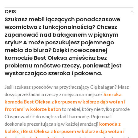
OPIS
Szukasz mebli łączących ponadczasowe
wzornictwo z funkcjonalnością? Chcesz
zapanować nad bałaganem w pięknym
stylu? A może poszukujesz pojemnego
mebla do biura? Dzięki nowoczesnej
komodzie Best Oleksa zmieścisz bez
problemu mnóstwo rzeczy, ponieważ jest
wystarczająco szeroka i pakowna.
Jeśli szukasz sposobów na przytłaczający Cię bałagan? Masz
dosyć przekładania rzeczy z miejsca na miejsce?
Szeroka
komoda Best Oleksa z korpusem w kolorze dąb wotan i
frontami w kolorze beton
to mebel, który nie tylko pomoże
Ci wprowadzić do wnętrza ład i harmonię. Pojemna i
doskonale prezentująca się w każdej aranżacji
komoda z
kolekcji Best Oleksa z korpusem w kolorze dąb wotan i