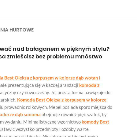
NIA HURTOWE
ować nad bałaganem w pięknym stylu?
ksa zmieścisz bez problemu mnóstwo
a Best Oleksa z korpusem w kolorze dąb wotan i
ale prezentująca się w każdej aranżacji
komoda z
klasyczny czy nowoczesny. Jej prosta forma nawiązuje do
zarskich.
Komoda Best Oleksa z korpusem w kolorze
niu prowadnic rolkowych. Mebel posiada sporo miejsca do
 kolorze dąb sonoma
obejmuje również pięć szafek, by
ym wydaniu. Minimalistyczne wzornictwo
komody Best
 ustawić wszystko przedmioty i ozdoby warte
ba czy pokój dziecka. Niezależnie, gdzie wstawisz