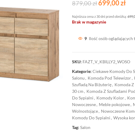
699,00
zł
879,00
zł
Najniższa cena z 30 dni przed obniżką:
699,
Brak w magazynie
9
Ilość osób oglądających 
SKU:
FAZT_V_KBILLY2_WOSO
Kategorie:
Ciekawe Komody Do S
Salonu
,
Komoda Pod Telewizor
,
Szufladą Na Biżuterię
,
Komoda Z S
30 cm
,
Komoda Z Szufladami Pod
Do Sypialni
,
Komody Kolor
,
Kom
Nowoczesne
,
Meble pokojowe
,
Wolnostojące
,
Nowoczesne Kom
Komody Do Sypialni
,
Wysoka kom
Tag:
Salon