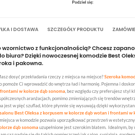
Podziel się:
ŁKA I DOSTAWA
SZCZEGÓŁY PRODUKTU
ZAMÓWIE
 wzornictwo z funkcjonalnością? Chcesz zapan
 biura? Dzięki nowoczesnej komodzie Best Ole
roka i pakowna.
Masz dosyć przekładania rzeczy z miejsca na miejsce?
Szeroka komod
ko pomoże Ci wprowadzić do wnętrza ład i harmonię. Pojemna i doskon
i frontami w kolorze dąb sonoma
, bez względu czy preferujesz styl 
współczesnych aranżacjach, pomimo zmieniających się trendów wnętr
 jest w pięć szuflad, które płynnie się wysuwają dzięki wykorzysta
alonu Best Oleksa z korpusem w kolorze dąb wotan i frontami w
o miejsca w komodzie pozwala uporządkować przestrzeń w estetyczn
kolorze dąb sonoma
uzupełnione jest szerokim blatem. Idealnym, by
 raz nadaje się do takich pomieszczeń jak salon, sypialnia, gardero