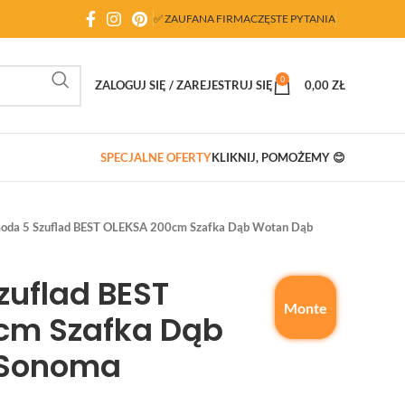
✅ ZAUFANA FIRMA
CZĘSTE PYTANIA
0
ZALOGUJ SIĘ / ZAREJESTRUJ SIĘ
0,00
ZŁ
SPECJALNE OFERTY
KLIKNIJ, POMOŻEMY 😊
oda 5 Szuflad BEST OLEKSA 200cm Szafka Dąb Wotan Dąb
uflad BEST
Monte
cm Szafka Dąb
 Sonoma