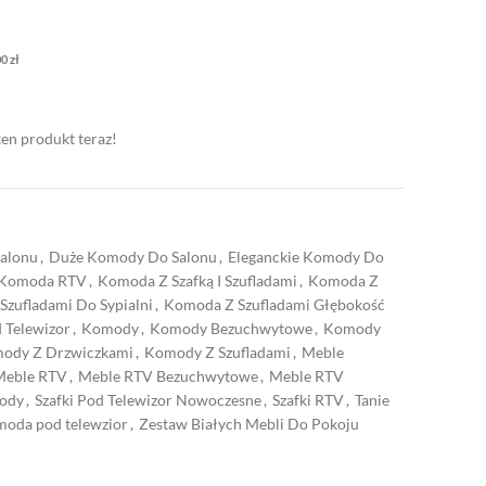
00
zł
ten produkt teraz!
alonu
,
Duże Komody Do Salonu
,
Eleganckie Komody Do
Komoda RTV
,
Komoda Z Szafką I Szufladami
,
Komoda Z
zufladami Do Sypialni
,
Komoda Z Szufladami Głębokość
 Telewizor
,
Komody
,
Komody Bezuchwytowe
,
Komody
ody Z Drzwiczkami
,
Komody Z Szufladami
,
Meble
Meble RTV
,
Meble RTV Bezuchwytowe
,
Meble RTV
ody
,
Szafki Pod Telewizor Nowoczesne
,
Szafki RTV
,
Tanie
oda pod telewzior
,
Zestaw Białych Mebli Do Pokoju