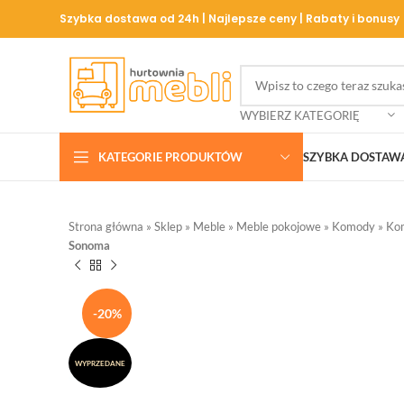
Szybka dostawa od 24h | Najlepsze ceny | Rabaty i bonusy
WYBIERZ KATEGORIĘ
KATEGORIE PRODUKTÓW
SZYBKA DOSTAW
Strona główna
»
Sklep
»
Meble
»
Meble pokojowe
»
Komody
»
Ko
Sonoma
-20%
WYPRZEDANE