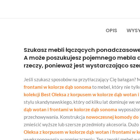
OPIS
WYSY
Szukasz mebli łączących ponadczasowe
A może poszukujesz pojemnego mebla do
rzeczy, ponieważ jest wystarczająco sze
Jeśli szukasz sposobów na przytłaczający Cię bałagan? 
frontami w kolorze dąb sonoma
to mebel, który nie tyl
kolekcji Best Oleksa z korpusem w kolorze dąb wotan 
stylu skandynawskiego, który od kilku lat dominuje we 
dąb wotan i frontami w kolorze dąb sonoma
wyposażona
przechowywania. Konstrukcja
nowoczesnej komody do s
zmieścić wyższe lub szersze przedmioty akcesoria. Duż
Oleksa z korpusem w kolorze dąb wotan i frontami w 
wyeksponowania w pomieszczeniu. Ten szeroki mebel w sam