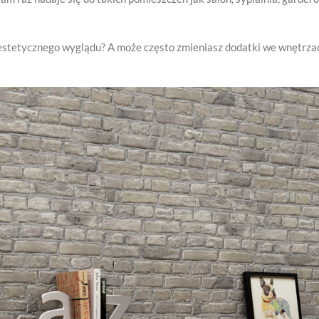
estetycznego wyglądu? A może często zmieniasz dodatki we wnętrzac