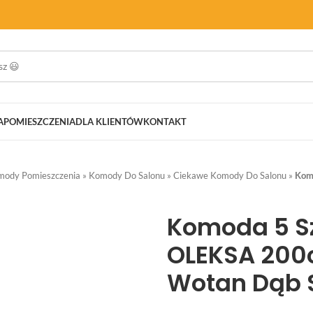
A
POMIESZCZENIA
DLA KLIENTÓW
KONTAKT
mody Pomieszczenia
»
Komody Do Salonu
»
Ciekawe Komody Do Salonu
»
Kom
Komoda 5 Sz
OLEKSA 200
Wotan Dąb