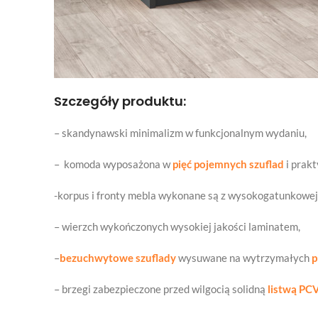
Szczegóły produktu:
– skandynawski minimalizm w funkcjonalnym wydaniu,
– komoda wyposażona w
pięć pojemnych szuflad
i prak
-korpus i fronty mebla wykonane są z wysokogatunkowej
– wierzch wykończonych wysokiej jakości laminatem,
–
bezuchwytowe szuflady
wysuwane na wytrzymałych
p
– brzegi zabezpieczone przed wilgocią solidną
listwą PCV