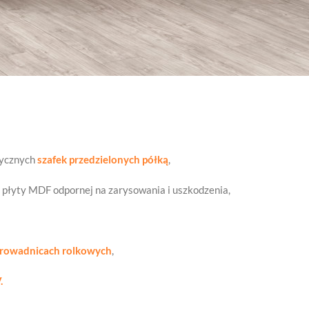
tycznych
szafek przedzielonych półką
,
 płyty MDF odpornej na zarysowania i uszkodzenia,
rowadnicach rolkowych
,
.