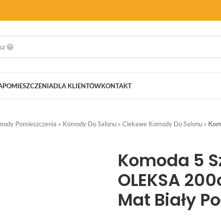
A
POMIESZCZENIA
DLA KLIENTÓW
KONTAKT
mody Pomieszczenia
»
Komody Do Salonu
»
Ciekawe Komody Do Salonu
»
Komo
Komoda 5 Sz
OLEKSA 200
Mat Biały Po