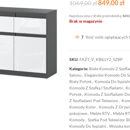
849,00
zł
1069,00
zł
Najniższa cena z 30 dni przed obniżką:
849,
Brak w magazynie
7
Ilość osób oglądających 
SKU:
FAZT_V_KBILLY2_SZBP
Kategorie:
Białe Komody Z Szufl
Salonu
,
Eleganckie Komody Do S
Biały Połysk
,
Komoda Do Sypialni
Komoda Z Szafką I Szufladami
,
Ko
Połysk
,
Komoda Z Szufladami Do 
Z Szufladami Pod Telewizor
,
Kom
Komody Kolor
,
Komody Z Drzwi
pokojowe
,
Meble RTV
,
Meble R
Komody
,
Szafka Pod Telewizor Bi
Komody Do Sypialni
,
Wysoka kom