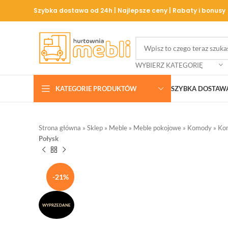
Szybka dostawa od 24h | Najlepsze ceny | Rabaty i bonusy
WYBIERZ KATEGORIĘ
KATEGORIE PRODUKTÓW
SZYBKA DOSTAW
Strona główna
»
Sklep
»
Meble
»
Meble pokojowe
»
Komody
»
Ko
Połysk
-21%
WYPRZEDANE