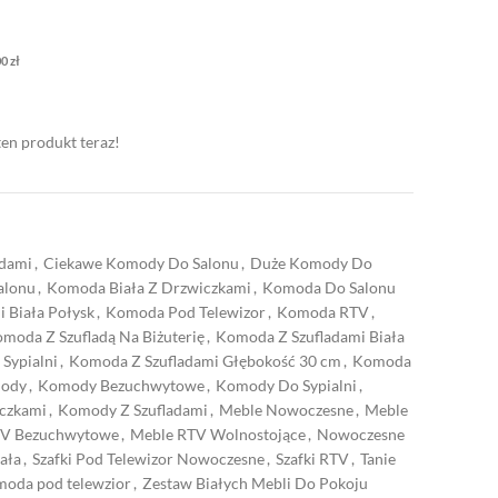
00
zł
ten produkt teraz!
adami
,
Ciekawe Komody Do Salonu
,
Duże Komody Do
alonu
,
Komoda Biała Z Drzwiczkami
,
Komoda Do Salonu
 Biała Połysk
,
Komoda Pod Telewizor
,
Komoda RTV
,
moda Z Szufladą Na Biżuterię
,
Komoda Z Szufladami Biała
Sypialni
,
Komoda Z Szufladami Głębokość 30 cm
,
Komoda
ody
,
Komody Bezuchwytowe
,
Komody Do Sypialni
,
czkami
,
Komody Z Szufladami
,
Meble Nowoczesne
,
Meble
TV Bezuchwytowe
,
Meble RTV Wolnostojące
,
Nowoczesne
ała
,
Szafki Pod Telewizor Nowoczesne
,
Szafki RTV
,
Tanie
oda pod telewzior
,
Zestaw Białych Mebli Do Pokoju