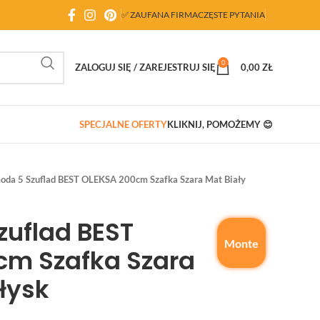
✅ ZAUFANA FIRMA
CZĘSTE PYTANIA
0
ZALOGUJ SIĘ / ZAREJESTRUJ SIĘ
0,00
ZŁ
SPECJALNE OFERTY
KLIKNIJ, POMOŻEMY 😊
da 5 Szuflad BEST OLEKSA 200cm Szafka Szara Mat Biały
uflad BEST
Monte
cm Szafka Szara
łysk