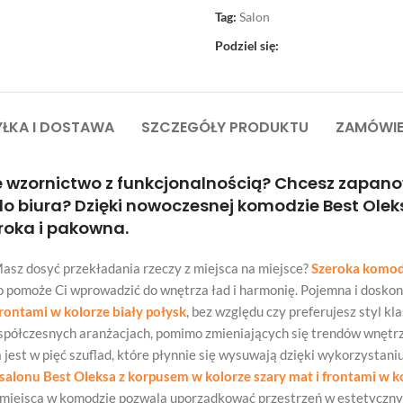
Tag:
Salon
Podziel się:
ŁKA I DOSTAWA
SZCZEGÓŁY PRODUKTU
ZAMÓWIE
 wzornictwo z funkcjonalnością? Chcesz zapan
 biura? Dzięki nowoczesnej komodzie Best Ole
roka i pakowna.
Masz dosyć przekładania rzeczy z miejsca na miejsce?
Szeroka komoda
ko pomoże Ci wprowadzić do wnętrza ład i harmonię. Pojemna i doskon
frontami w kolorze biały połysk
, bez względu czy preferujesz styl k
współczesnych aranżacjach, pomimo zmieniających się trendów wnętr
est w pięć szuflad, które płynnie się wysuwają dzięki wykorzystani
lonu Best Oleksa z korpusem w kolorze szary mat i frontami w ko
o miejsca w komodzie pozwala uporządkować przestrzeń w estetyczn