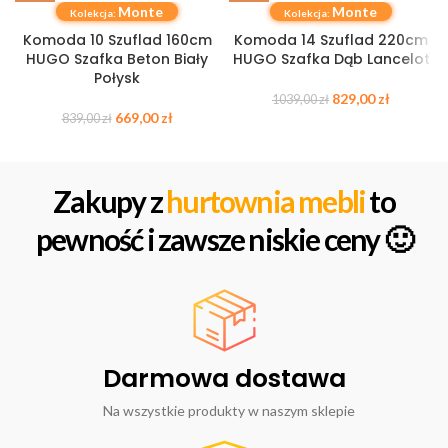
Monte
Monte
Kolekcja:
Kolekcja:
Komoda 10 Szuflad 160cm
Komoda 14 Szuflad 220cm
HUGO Szafka Beton Biały
HUGO Szafka Dąb Lancelot
Połysk
829,00
zł
1039,00
zł
669,00
zł
839,00
zł
Zakupy z
hurtownia mebli
to
pewność i zawsze niskie ceny 🙂
Darmowa dostawa
Na wszystkie produkty w naszym sklepie