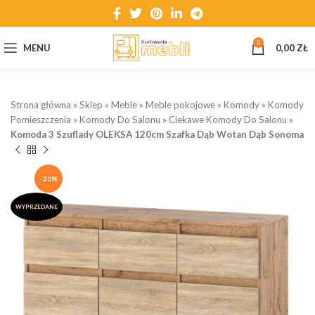
0
MENU
0,00
ZŁ
Strona główna
»
Sklep
»
Meble
»
Meble pokojowe
»
Komody
»
Komody
Pomieszczenia
»
Komody Do Salonu
»
Ciekawe Komody Do Salonu
»
Komoda 3 Szuflady OLEKSA 120cm Szafka Dąb Wotan Dąb Sonoma
-20%
WYPRZEDANE