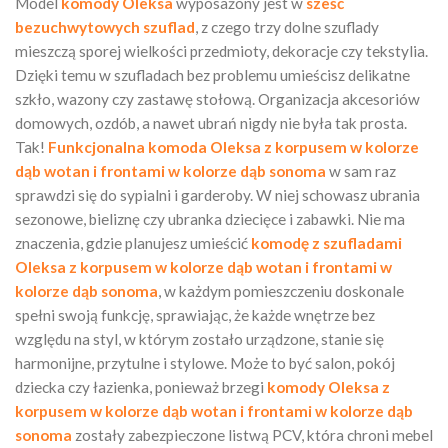
Model
komody Oleksa
wyposażony jest w
sześć
bezuchwytowych szuflad
, z czego trzy dolne szuflady
mieszczą sporej wielkości przedmioty, dekoracje czy tekstylia.
Dzięki temu w szufladach bez problemu umieścisz delikatne
szkło, wazony czy zastawę stołową. Organizacja akcesoriów
domowych, ozdób, a nawet ubrań nigdy nie była tak prosta.
Tak!
Funkcjonalna komoda Oleksa
z korpusem w kolorze
dąb wotan i frontami w kolorze dąb sonoma
w sam raz
sprawdzi się do sypialni i garderoby. W niej schowasz ubrania
sezonowe, bieliznę czy ubranka dziecięce i zabawki. Nie ma
znaczenia, gdzie planujesz umieścić
komodę z szufladami
Oleksa
z korpusem w kolorze dąb wotan i frontami w
kolorze dąb sonoma
, w każdym pomieszczeniu doskonale
spełni swoją funkcję, sprawiając, że każde wnętrze bez
względu na styl, w którym zostało urządzone, stanie się
harmonijne, przytulne i stylowe. Może to być salon, pokój
dziecka czy łazienka, ponieważ brzegi
komody Oleksa z
korpusem w kolorze dąb wotan i frontami w kolorze dąb
sonoma
zostały zabezpieczone listwą PCV, która chroni mebel