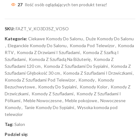
27
Ilość osób oglądających ten produkt teraz!
SKU:
FAZT_V_KO3D3SZ_VOSO
Kategorie:
Ciekawe Komody Do Salonu
,
Duże Komody Do Salonu
,
Eleganckie Komody Do Salonu
,
Komoda Pod Telewizor
,
Komoda
RTV
,
Komoda Z Drzwiami I Szufladami
,
Komoda Z Szafką I
Szufladami
,
Komoda Z Szufladą Na Biżuterię
,
Komoda Z
Szufladami 120 cm
,
Komoda Z Szufladami Do Sypialni
,
Komoda Z
Szufladami Głębokość 30 cm
,
Komoda Z Szufladami I Drzwiczkami
,
Komoda Z Szufladami Pod Telewizor
,
Komody
,
Komody
Bezuchwytowe
,
Komody Do Sypialni
,
Komody Kolor
,
Komody Z
Drzwiczkami
,
Komody Z Szufladami
,
Komody Z Szufladami I
Półkami
,
Meble Nowoczesne
,
Meble pokojowe
,
Nowoczesne
Komody
,
Tanie Komody Do Sypialni
,
Wysoka komoda pod
telewzior
Tag:
Salon
Podziel się: