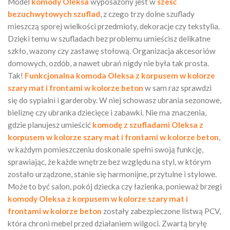
Model
komody Oleksa
wyposażony jest w
sześć
bezuchwytowych szuflad
, z czego trzy dolne szuflady
mieszczą sporej wielkości przedmioty, dekoracje czy tekstylia.
Dzięki temu w szufladach bez problemu umieścisz delikatne
szkło, wazony czy zastawę stołową. Organizacja akcesoriów
domowych, ozdób, a nawet ubrań nigdy nie była tak prosta.
Tak!
Funkcjonalna komoda Oleksa
z korpusem w kolorze
szary mat i frontami w kolorze beton
w sam raz sprawdzi
się do sypialni i garderoby. W niej schowasz ubrania sezonowe,
bieliznę czy ubranka dziecięce i zabawki. Nie ma znaczenia,
gdzie planujesz umieścić
komodę z szufladami Oleksa
z
korpusem w kolorze szary mat i frontami w kolorze beton
,
w każdym pomieszczeniu doskonale spełni swoją funkcję,
sprawiając, że każde wnętrze bez względu na styl, w którym
zostało urządzone, stanie się harmonijne, przytulne i stylowe.
Może to być salon, pokój dziecka czy łazienka, ponieważ brzegi
komody Oleksa z korpusem w kolorze szary mat i
frontami w kolorze beton
zostały zabezpieczone listwą PCV,
która chroni mebel przed działaniem wilgoci. Zwartą bryłę