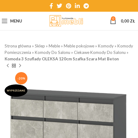
0
MENU
0,00
ZŁ
Strona główna
»
Sklep
»
Meble
»
Meble pokojowe
»
Komody
»
Komody
Pomieszczenia
»
Komody Do Salonu
»
Ciekawe Komody Do Salonu
»
Komoda 3 Szuflady OLEKSA 120cm Szafka Szara Mat Beton
-20%
WYPRZEDANE