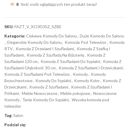
8
Ilość osób oglądających ten produkt teraz!
SKU:
FAZT_V_KO3D3SZ_SZBE
Kategorie:
Ciekawe Komody Do Salonu
,
Duże Komody Do Salonu
,
Eleganckie Komody Do Salonu
,
Komoda Pod Telewizor
,
Komoda
RTV
,
Komoda Z Drzwiami I Szufladami
,
Komoda Z Szafką I
Szufladami
,
Komoda Z Szufladą Na Biżuterię
,
Komoda Z
Szufladami 120 cm
,
Komoda Z Szufladami Do Sypialni
,
Komoda Z
Szufladami Głębokość 30 cm
,
Komoda Z Szufladami I Drzwiczkami
,
Komoda Z Szufladami Pod Telewizor
,
Komody
,
Komody
Bezuchwytowe
,
Komody Do Sypialni
,
Komody Kolor
,
Komody Z
Drzwiczkami
,
Komody Z Szufladami
,
Komody Z Szufladami I
Półkami
,
Meble Nowoczesne
,
Meble pokojowe
,
Nowoczesne
Komody
,
Tanie Komody Do Sypialni
,
Wysoka komoda pod
telewzior
Tag:
Salon
Podziel się: