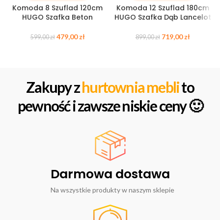
Komoda 8 Szuflad 120cm
Komoda 12 Szuflad 180cm
HUGO Szafka Beton
HUGO Szafka Dąb Lancelot
479,00
zł
719,00
zł
599,00
zł
899,00
zł
Zakupy z
hurtownia mebli
to
pewność i zawsze niskie ceny 🙂
Darmowa dostawa
Na wszystkie produkty w naszym sklepie