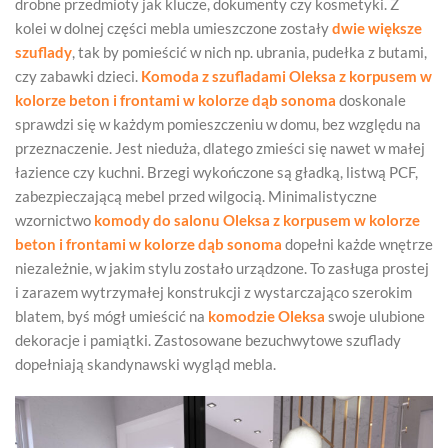
drobne przedmioty jak klucze, dokumenty czy kosmetyki. Z
kolei w dolnej części mebla umieszczone zostały
dwie większe
szuflady
, tak by pomieścić w nich np. ubrania, pudełka z butami,
czy zabawki dzieci.
Komoda z szufladami Oleksa z korpusem w
kolorze beton i frontami w kolorze dąb sonoma
doskonale
sprawdzi się w każdym pomieszczeniu w domu, bez względu na
przeznaczenie. Jest nieduża, dlatego zmieści się nawet w małej
łazience czy kuchni. Brzegi wykończone są gładką, listwą PCF,
zabezpieczającą mebel przed wilgocią. Minimalistyczne
wzornictwo
komody do salonu Oleksa
z korpusem w kolorze
beton i frontami w kolorze dąb sonoma
dopełni każde wnętrze
niezależnie, w jakim stylu zostało urządzone. To zasługa prostej
i zarazem wytrzymałej konstrukcji z wystarczająco szerokim
blatem, byś mógł umieścić na
komodzie Oleksa
swoje ulubione
dekoracje i pamiątki. Zastosowane bezuchwytowe szuflady
dopełniają skandynawski wygląd mebla.