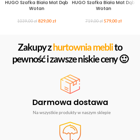
HUGO Szafka Biała Mat Dąb
HUGO Szafka Biała Mat Dąb
Wotan
Wotan
829,00
zł
579,00
zł
1039,00
zł
719,00
zł
Zakupy z
hurtownia mebli
to
pewność i zawsze niskie ceny 🙂
Darmowa dostawa
Na wszystkie produkty w naszym sklepie