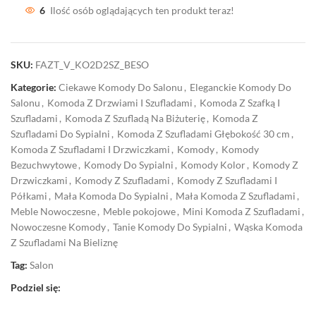
6
Ilość osób oglądających ten produkt teraz!
SKU:
FAZT_V_KO2D2SZ_BESO
Kategorie:
Ciekawe Komody Do Salonu
,
Eleganckie Komody Do
Salonu
,
Komoda Z Drzwiami I Szufladami
,
Komoda Z Szafką I
Szufladami
,
Komoda Z Szufladą Na Biżuterię
,
Komoda Z
Szufladami Do Sypialni
,
Komoda Z Szufladami Głębokość 30 cm
,
Komoda Z Szufladami I Drzwiczkami
,
Komody
,
Komody
Bezuchwytowe
,
Komody Do Sypialni
,
Komody Kolor
,
Komody Z
Drzwiczkami
,
Komody Z Szufladami
,
Komody Z Szufladami I
Półkami
,
Mała Komoda Do Sypialni
,
Mała Komoda Z Szufladami
,
Meble Nowoczesne
,
Meble pokojowe
,
Mini Komoda Z Szufladami
,
Nowoczesne Komody
,
Tanie Komody Do Sypialni
,
Wąska Komoda
Z Szufladami Na Bieliznę
Tag:
Salon
Podziel się: