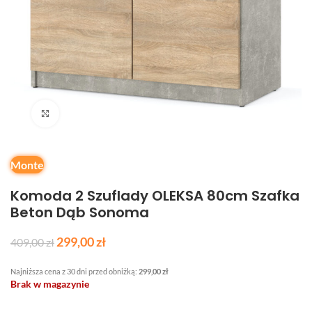
Kliknij, aby powiększyć
Monte
Komoda 2 Szuflady OLEKSA 80cm Szafka
Beton Dąb Sonoma
299,00
zł
409,00
zł
Najniższa cena z 30 dni przed obniżką:
299,00
zł
Brak w magazynie