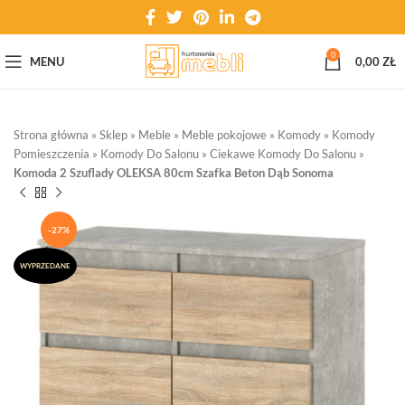
0
MENU
0,00
ZŁ
Strona główna
»
Sklep
»
Meble
»
Meble pokojowe
»
Komody
»
Komody
Pomieszczenia
»
Komody Do Salonu
»
Ciekawe Komody Do Salonu
»
Komoda 2 Szuflady OLEKSA 80cm Szafka Beton Dąb Sonoma
-27%
WYPRZEDANE