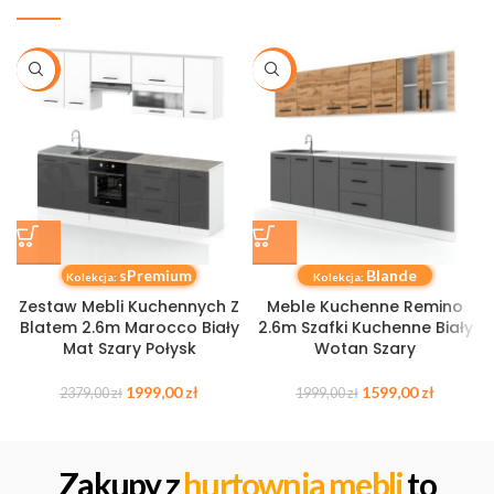
-16%
-20%
sPremium
Blande
Kolekcja:
Kolekcja:
Zestaw Mebli Kuchennych Z
Meble Kuchenne Remino
Blatem 2.6m Marocco Biały
2.6m Szafki Kuchenne Biały
Mat Szary Połysk
Wotan Szary
1999,00
zł
1599,00
zł
2379,00
zł
1999,00
zł
Zakupy z
hurtownia mebli
to