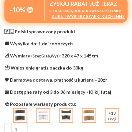
ZYSKAJ RABAT JUŻ TERAZ
-10% 😍
Z TĄ KUCHNIĄ DODATKOWE SZAFKI TANIEJ:
KLIKIJ I WYBIERZ SZAFKI KUCHENNE
🇵🇱 Polski sprawdzony produkt
🚚 Wysyłka do: 1 dni roboczych
📐 Wymiary
: 320 x 47 x 145cm
(Szer,Głeb,Wys)
📦 Wniesienie gratis paczka do 30kg
🧡 Darmowa dostawa, płatność u kuriera +20zł
📅 Dostępne raty od 3 do 36 miesięcy -
Klikij tutaj
🎨 Pozostałe warianty produktu:
+13
Opcji