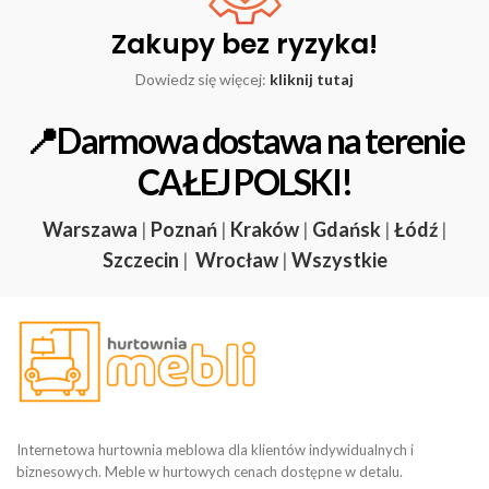
Zakupy bez ryzyka!
Dowiedz się więcej:
kliknij tutaj
📍Darmowa dostawa na terenie
CAŁEJ POLSKI!
Warszawa
|
Poznań
|
Kraków
|
Gdańsk
|
Łódź
|
Szczecin
|
Wrocław
|
Wszystkie
Internetowa hurtownia meblowa dla klientów indywidualnych i
biznesowych. Meble w hurtowych cenach dostępne w detalu.