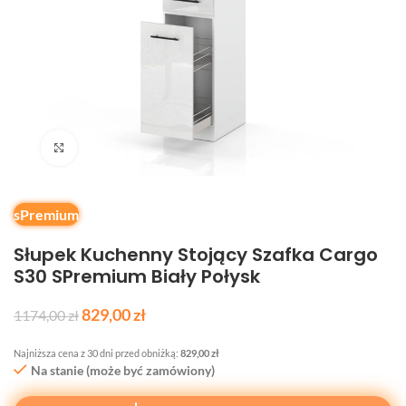
Kliknij, aby powiększyć
sPremium
Słupek Kuchenny Stojący Szafka Cargo
S30 SPremium Biały Połysk
829,00
zł
1174,00
zł
Najniższa cena z 30 dni przed obniżką:
829,00
zł
Na stanie (może być zamówiony)