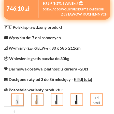
KUP 10% TANIEJ 😍
746.10 zł
DODAJĄC DOWOLNY PRODUKT Z KATEGORII:
ZESTAWÓW KUCHENNYCH
🇵🇱 Polski sprawdzony produkt
🚚 Wysyłka do: 7 dni roboczych
📐 Wymiary
: 30 x 58 x 211cm
(Szer,Głeb,Wys)
📦 Wniesienie gratis paczka do 30kg
🧡 Darmowa dostawa, płatność u kuriera +20zł
📅 Dostępne raty od 3 do 36 miesięcy -
Klikij tutaj
🎨 Pozostałe warianty produktu:
+4
Opcji