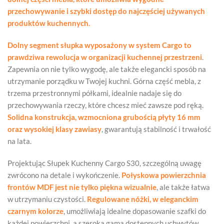
przechowywanie i szybki dostęp do najczęściej używanych
produktów kuchennych.
Dolny segment słupka wyposażony w system Cargo to
prawdziwa rewolucja w organizacji kuchennej przestrzeni
.
Zapewnia on nie tylko wygodę, ale także elegancki sposób na
utrzymanie porządku w Twojej kuchni. Górna część mebla, z
trzema przestronnymi półkami, idealnie nadaje się do
przechowywania rzeczy, które chcesz mieć zawsze pod ręką.
Solidna konstrukcja, wzmocniona grubością płyty 16 mm
oraz wysokiej klasy zawiasy
, gwarantują stabilność i trwałość
na lata.
Projektując Słupek Kuchenny Cargo S30, szczególną uwagę
zwrócono na detale i wykończenie.
Połyskowa powierzchnia
frontów MDF jest nie tylko piękna wizualnie
, ale także łatwa
w utrzymaniu czystości.
Regulowane nóżki, w eleganckim
czarnym kolorze
, umożliwiają idealne dopasowanie szafki do
każdej powierzchni, a szeroka gama dostępnych uchwytów