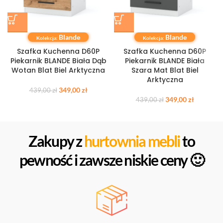
Blande
Blande
Kolekcja:
Kolekcja:
Szafka Kuchenna D60P
Szafka Kuchenna D60P
Piekarnik BLANDE Biała Dąb
Piekarnik BLANDE Biała
Wotan Blat Biel Arktyczna
Szara Mat Blat Biel
Arktyczna
349,00
zł
439,00
zł
349,00
zł
439,00
zł
Zakupy z
hurtownia mebli
to
pewność i zawsze niskie ceny 🙂