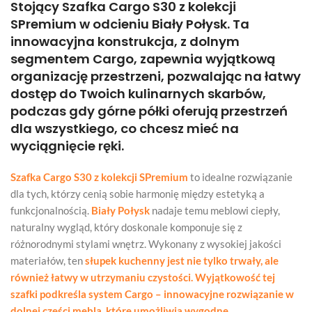
Stojący Szafka Cargo S30 z kolekcji
SPremium w odcieniu Biały Połysk. Ta
innowacyjna konstrukcja, z dolnym
segmentem Cargo, zapewnia wyjątkową
organizację przestrzeni, pozwalając na łatwy
dostęp do Twoich kulinarnych skarbów,
podczas gdy górne półki oferują przestrzeń
dla wszystkiego, co chcesz mieć na
wyciągnięcie ręki.
Szafka Cargo S30 z kolekcji SPremium
to idealne rozwiązanie
dla tych, którzy cenią sobie harmonię między estetyką a
funkcjonalnością.
Biały Połysk
nadaje temu meblowi ciepły,
naturalny wygląd, który doskonale komponuje się z
różnorodnymi stylami wnętrz. Wykonany z wysokiej jakości
materiałów, ten
słupek kuchenny jest nie tylko trwały, ale
również łatwy w utrzymaniu czystości
. Wyjątkowość tej
szafki podkreśla system
Cargo – innowacyjne rozwiązanie w
dolnej części mebla
, które umożliwia wygodne