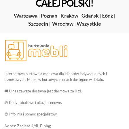
CAŁEJ POLSKI!
Warszawa
|
Poznań
|
Kraków
|
Gdańsk
|
Łódź
|
Szczecin
|
Wrocław
|
Wszystkie
Internetowa hurtownia meblowa dla klientów indywidualnych i
biznesowych. Meble w hurtowych cenach dostępne w detalu.
🚚 U nas zawsze dostawa jest darmowa za 0 zł.
🎁 Kody rabatowe i okazje cenowe.
😊 Infolinia i pomoc specjalistów.
Adres: Zacisze 4/4i, Elbląg