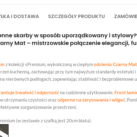
ŁKA I DOSTAWA
SZCZEGÓŁY PRODUKTU
ZAMÓWIE
nne skarby w sposób uporządkowany i stylowy?
arny Mat – mistrzowskie połączenie elegancji, fu
 cm
z kolekcji sPremium, wykończoną w ciepłym
odcieniu Czarny Mat
rzeń kuchenną, zachowując przy tym najwyższe standardy estetyki i 
 na nierównych podłogach, zapewniając stabilność i bezproblemowe 
antuje trwałość i odporność
na codzienne użytkowanie.
Front lam
e w utrzymaniu czystości oraz
odporne na zarysowania i wilgoć
. Pom
efektywne zorganizowanie przestrzeni.
Premium (w zestawie z szafką jest 20cm blatu):