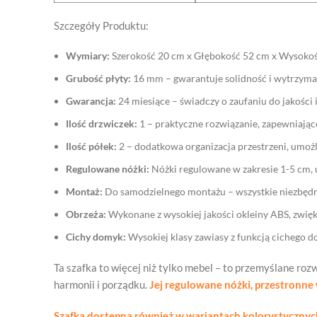
Szczegóły Produktu:
Wymiary:
Szerokość 20 cm x Głębokość 52 cm x Wysokość
Grubość płyty:
16 mm – gwarantuje solidność i wytrzymał
Gwarancja:
24 miesiące – świadczy o zaufaniu do jakości
Ilość drzwiczek:
1 – praktyczne rozwiązanie, zapewniające
Ilość półek:
2 – dodatkowa organizacja przestrzeni, umożl
Regulowane nóżki:
Nóżki regulowane w zakresie 1-5 cm, 
Montaż:
Do samodzielnego montażu – wszystkie niezbędne
Obrzeża:
Wykonane z wysokiej jakości okleiny ABS, zwięk
Cichy domyk:
Wysokiej klasy zawiasy z funkcją cichego d
Ta szafka to więcej niż tylko mebel – to przemyślane roz
harmonii i porządku.
Jej regulowane nóżki, przestronne 
Szafka dostępna również w wariantach kolorystycznyc