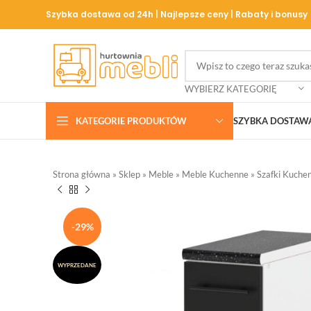
Szybka dostawa od 24h | Najlepsze ceny | Rabaty i bonusy
WYBIERZ KATEGORIĘ
KATEGORIE PRODUKTÓW
SZYBKA DOSTAW
Strona główna
»
Sklep
»
Meble
»
Meble Kuchenne
»
Szafki Kuche
-29%
WYPRZEDANE