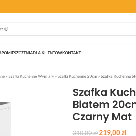
A
POMIESZCZENIA
DLA KLIENTÓW
KONTAKT
nne
»
Szafki Kuchenne Wymiary
»
Szafki Kuchenne 20cm
»
Szafka Kuchenna S
Szafka Kuch
Blatem 20c
Czarny Mat
219,00
zł
310,00
zł