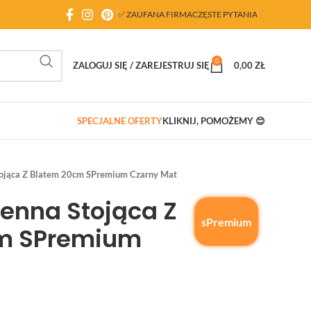
✅ ZAUFANA FIRMA
CZĘSTE PYTANIA
0
ZALOGUJ SIĘ / ZAREJESTRUJ SIĘ
0,00
ZŁ
SPECJALNE OFERTY
KLIKNIJ, POMOŻEMY 😊
tojąca Z Blatem 20cm SPremium Czarny Mat
enna Stojąca Z
sPremium
m SPremium