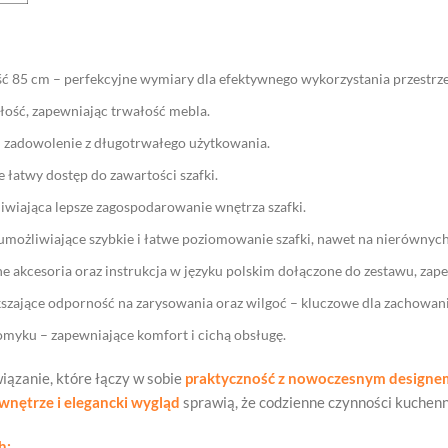
 85 cm – perfekcyjne wymiary dla efektywnego wykorzystania przestrze
ość, zapewniając trwałość mebla.
 i zadowolenie z długotrwałego użytkowania.
 łatwy dostęp do zawartości szafki.
iwiająca lepsze zagospodarowanie wnętrza szafki.
umożliwiające szybkie i łatwe poziomowanie szafki, nawet na nierównyc
 akcesoria oraz instrukcja w języku polskim dołączone do zestawu, zap
szające odporność na zarysowania oraz wilgoć – kluczowe dla zachowania
omyku – zapewniające komfort i cichą obsługę.
wiązanie, które łączy w sobie
praktyczność z nowoczesnym designe
wnętrze i elegancki wygląd
sprawią, że codzienne czynności kuchenn
h: