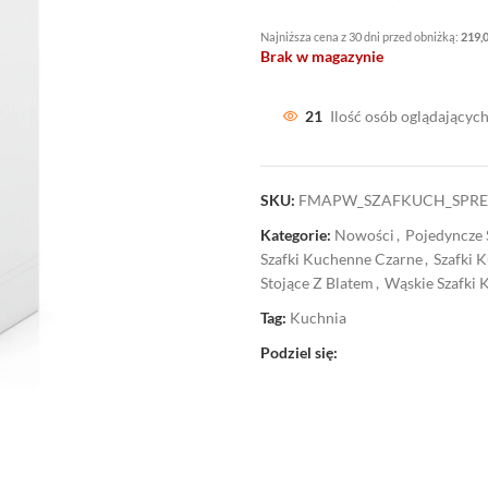
Najniższa cena z 30 dni przed obniżką:
219,
Brak w magazynie
21
Ilość osób oglądających
SKU:
FMAPW_SZAFKUCH_SPR
Kategorie:
Nowości
,
Pojedyncze 
Szafki Kuchenne Czarne
,
Szafki 
Stojące Z Blatem
,
Wąskie Szafki
Tag:
Kuchnia
Podziel się: