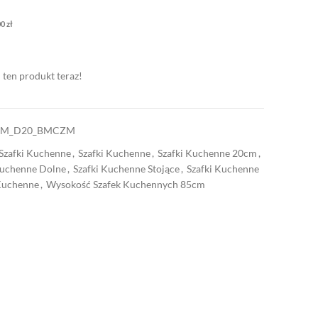
00
zł
 ten produkt teraz!
EM_D20_BMCZM
Szafki Kuchenne
,
Szafki Kuchenne
,
Szafki Kuchenne 20cm
,
Kuchenne Dolne
,
Szafki Kuchenne Stojące
,
Szafki Kuchenne
 Kuchenne
,
Wysokość Szafek Kuchennych 85cm