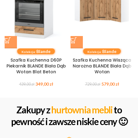
Blande
Blande
Kolekcja:
Kolekcja:
Szafka Kuchenna D60P
Szafka Kuchenna Wisząca
Piekarnik BLANDE Biała Dąb
Narożna BLANDE Biała Dąb
Wotan Blat Beton
Wotan
349,00
zł
579,00
zł
439,00
zł
729,00
zł
Zakupy z
hurtownia mebli
to
pewność i zawsze niskie ceny 🙂