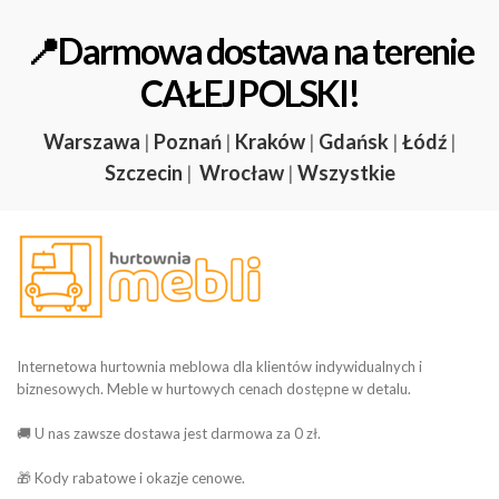
📍Darmowa dostawa na terenie
CAŁEJ POLSKI!
Warszawa
|
Poznań
|
Kraków
|
Gdańsk
|
Łódź
|
Szczecin
|
Wrocław
|
Wszystkie
Internetowa hurtownia meblowa dla klientów indywidualnych i
biznesowych. Meble w hurtowych cenach dostępne w detalu.
🚚 U nas zawsze dostawa jest darmowa za 0 zł.
🎁 Kody rabatowe i okazje cenowe.