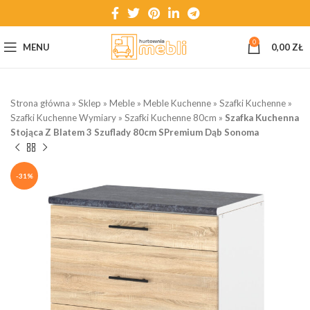
0
MENU
0,00
ZŁ
Strona główna
»
Sklep
»
Meble
»
Meble Kuchenne
»
Szafki Kuchenne
»
Szafki Kuchenne Wymiary
»
Szafki Kuchenne 80cm
»
Szafka Kuchenna
Stojąca Z Blatem 3 Szuflady 80cm SPremium Dąb Sonoma
-31%