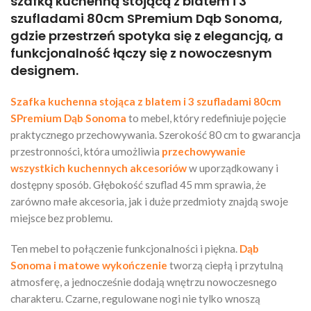
szafką kuchenną stojącą z blatem i 3
szufladami 80cm SPremium Dąb Sonoma,
gdzie przestrzeń spotyka się z elegancją, a
funkcjonalność łączy się z nowoczesnym
designem.
Szafka kuchenna stojąca z blatem i 3 szufladami 80cm
SPremium Dąb Sonoma
to mebel, który redefiniuje pojęcie
praktycznego przechowywania. Szerokość 80 cm to gwarancja
przestronności, która umożliwia
przechowywanie
wszystkich kuchennych akcesoriów
w uporządkowany i
dostępny sposób. Głębokość szuflad 45 mm sprawia, że
zarówno małe akcesoria, jak i duże przedmioty znajdą swoje
miejsce bez problemu.
Ten mebel to połączenie funkcjonalności i piękna.
Dąb
Sonoma i matowe wykończenie
tworzą ciepłą i przytulną
atmosferę, a jednocześnie dodają wnętrzu nowoczesnego
charakteru. Czarne, regulowane nogi nie tylko wnoszą