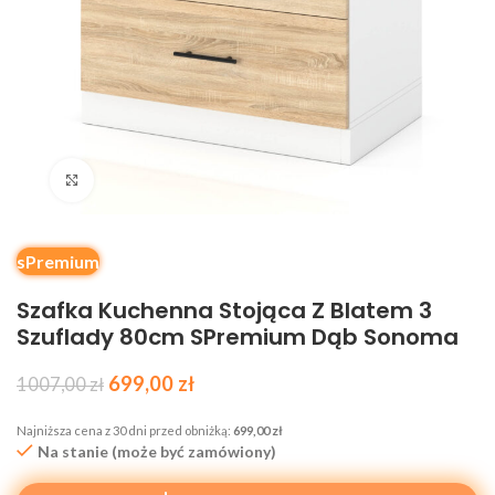
Kliknij, aby powiększyć
sPremium
Szafka Kuchenna Stojąca Z Blatem 3
Szuflady 80cm SPremium Dąb Sonoma
699,00
zł
1007,00
zł
Najniższa cena z 30 dni przed obniżką:
699,00
zł
Na stanie (może być zamówiony)