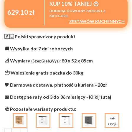
KUP 10% TANIEJ 😍
629.10 zł
DODAJĄC DOWOLNY PRODUKT Z
KATEGORII:
ZESTAWÓW KUCHENNYCH
🇵🇱 Polski sprawdzony produkt
🚚 Wysyłka do: 7 dni roboczych
📐 Wymiary
: 80 x 52 x 85cm
(Szer,Głeb,Wys)
📦 Wniesienie gratis paczka do 30kg
🧡 Darmowa dostawa, płatność u kuriera +20zł
📅 Dostępne raty od 3 do 36 miesięcy -
Klikij tutaj
🎨 Pozostałe warianty produktu:
+4
Opcji