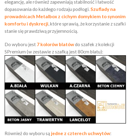
elegancję, ale również zapewniają stabilność i łatwość
dopasowania do każdego rodzaju podłogi.
Szuflady na
prowadnicach Metalbox z cichym domykiem to synonim
komfortu i dyskrecji
, które sprawią, że korzystanie z szafki
stanie się prawdziwą przyjemnością.
Do wyboru jest
7 kolorów blatów
do szafek z kolekcji
SPremium (w zestawie z szafką jest 80cm blatu):
Również do wyboru są
jedne z czterech uchwytów
: