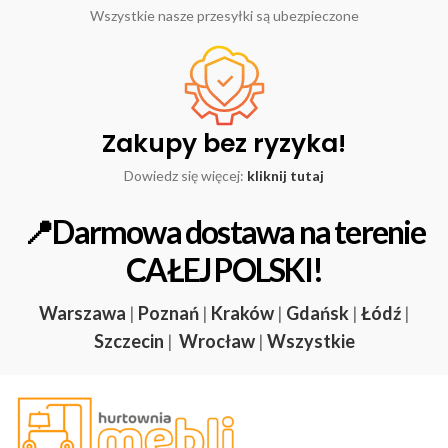
Wszystkie nasze przesyłki są ubezpieczone
Zakupy bez ryzyka!
Dowiedz się więcej:
kliknij tutaj
📍Darmowa dostawa na terenie
CAŁEJ POLSKI!
Warszawa
|
Poznań
|
Kraków
|
Gdańsk
|
Łódź
|
Szczecin
|
Wrocław
|
Wszystkie