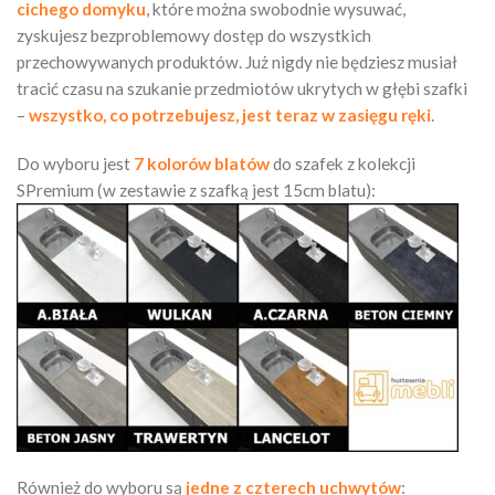
cichego domyku
, które można swobodnie wysuwać,
zyskujesz bezproblemowy dostęp do wszystkich
przechowywanych produktów. Już nigdy nie będziesz musiał
tracić czasu na szukanie przedmiotów ukrytych w głębi szafki
–
wszystko, co potrzebujesz, jest teraz w zasięgu ręki
.
Do wyboru jest
7 kolorów blatów
do szafek z kolekcji
SPremium (w zestawie z szafką jest 15cm blatu):
Również do wyboru są
jedne z czterech uchwytów
: