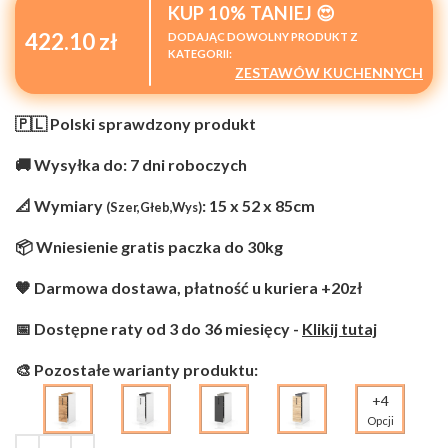
KUP 10% TANIEJ 😍
422.10 zł
DODAJĄC DOWOLNY PRODUKT Z
KATEGORII:
ZESTAWÓW KUCHENNYCH
🇵🇱 Polski sprawdzony produkt
🚚 Wysyłka do: 7 dni roboczych
📐 Wymiary
: 15 x 52 x 85cm
(Szer,Głeb,Wys)
📦 Wniesienie gratis paczka do 30kg
🧡 Darmowa dostawa, płatność u kuriera +20zł
📅 Dostępne raty od 3 do 36 miesięcy -
Klikij tutaj
🎨 Pozostałe warianty produktu:
+4
Opcji