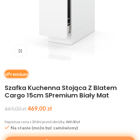
Kliknij, aby powiększyć
sPremium
Szafka Kuchenna Stojąca Z Blatem
Cargo 15cm SPremium Biały Mat
469,00
zł
664,00
zł
Najniższa cena z 30 dni przed obniżką:
469,00
zł
Na stanie (może być zamówiony)