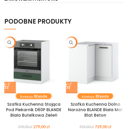
PODOBNE PRODUKTY
-20%
-21%
Blande
Blande
Kolekcja:
Kolekcja:
Szafka Kuchenna Stojąca
Szafka Kuchenna Dolna
Pod Piekarnik D60P BLANDE
Narożna BLANDE Biała Mat
Biała Butelkowa Zieleń
Blat Beton
279,00
zł
729,00
zł
349,00
zł
919,00
zł