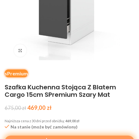
Kliknij, aby powiększyć
sPremium
Szafka Kuchenna Stojąca Z Blatem
Cargo 15cm SPremium Szary Mat
469,00
zł
675,00
zł
Najniższa cena z 30 dni przed obniżką:
469,00
zł
Na stanie (może być zamówiony)