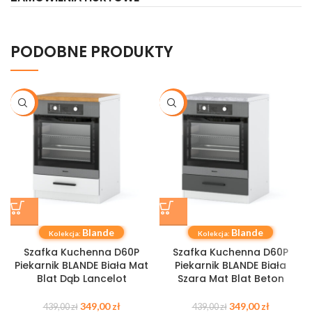
PODOBNE PRODUKTY
-21%
-21%
Blande
Blande
Kolekcja:
Kolekcja:
Szafka Kuchenna D60P
Szafka Kuchenna D60P
Piekarnik BLANDE Biała Mat
Piekarnik BLANDE Biała
Blat Dąb Lancelot
Szara Mat Blat Beton
349,00
zł
349,00
zł
439,00
zł
439,00
zł