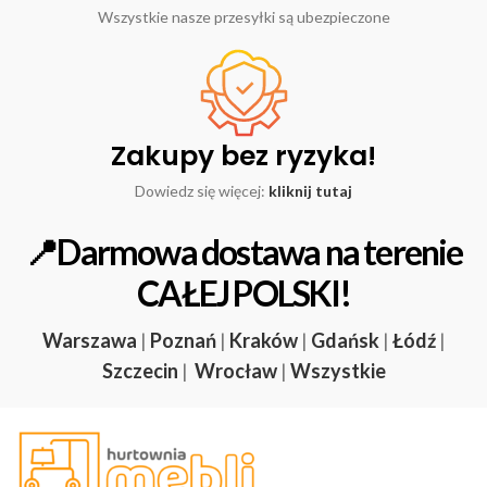
Wszystkie nasze przesyłki są ubezpieczone
Zakupy bez ryzyka!
Dowiedz się więcej:
kliknij tutaj
📍Darmowa dostawa na terenie
CAŁEJ POLSKI!
Warszawa
|
Poznań
|
Kraków
|
Gdańsk
|
Łódź
|
Szczecin
|
Wrocław
|
Wszystkie