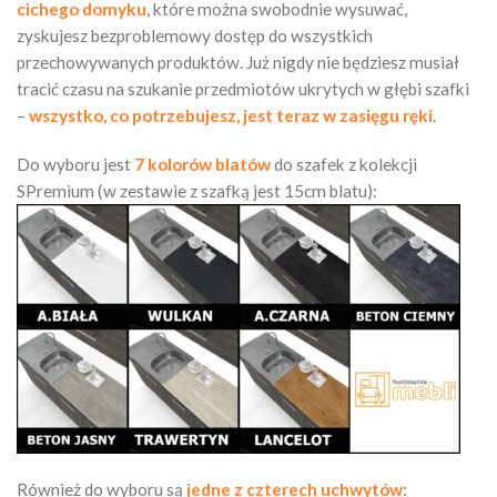
cichego domyku
, które można swobodnie wysuwać,
zyskujesz bezproblemowy dostęp do wszystkich
przechowywanych produktów. Już nigdy nie będziesz musiał
tracić czasu na szukanie przedmiotów ukrytych w głębi szafki
–
wszystko, co potrzebujesz, jest teraz w zasięgu ręki
.
Do wyboru jest
7 kolorów blatów
do szafek z kolekcji
SPremium (w zestawie z szafką jest 15cm blatu):
Również do wyboru są
jedne z czterech uchwytów
: