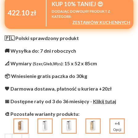
KUP 10% TANIEJ 😍
422.10 zł
DODAJĄC DOWOLNY PRODUKT Z
KATEGORII:
ZESTAWÓW KUCHENNYCH
🇵🇱 Polski sprawdzony produkt
🚚 Wysyłka do: 7 dni roboczych
📐 Wymiary
: 15 x 52 x 85cm
(Szer,Głeb,Wys)
📦 Wniesienie gratis paczka do 30kg
🧡 Darmowa dostawa, płatność u kuriera +20zł
📅 Dostępne raty od 3 do 36 miesięcy -
Klikij tutaj
🎨 Pozostałe warianty produktu:
+4
Opcji