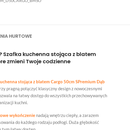
EM_D50CARGO_BMSO
NIA HURTOWE
i? Szafka kuchenna stojąca z blatem
re zmieni Twoje codzienne
kuchenna stojąca z blatem Cargo 50cm SPremium Dąb
tórzy pragną połączyć klasyczny design z nowoczesnymi
pozwala na łatwy dostęp do wszystkich przechowywanych
nizacji kuchni.
towe wykończenie
nadają wnętrzu ciepły, a zarazem
pasowania do każdego rodzaju podłogi. Duża głębokość
y tym łatwy dostęp.