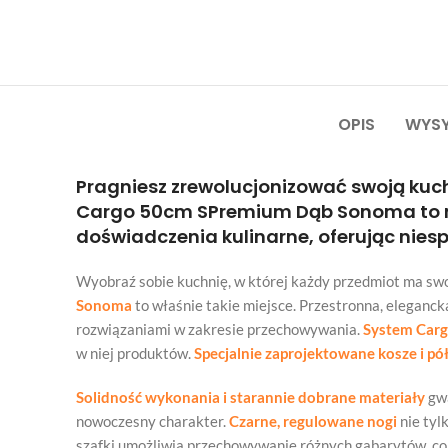
OPIS
WYSY
Pragniesz zrewolucjonizować swoją kuch
Cargo 50cm SPremium Dąb Sonoma to nie
doświadczenia kulinarne, oferując nies
Wyobraź sobie kuchnię, w której każdy przedmiot ma swoje
Sonoma
to właśnie takie miejsce. Przestronna, eleganck
rozwiązaniami w zakresie przechowywania.
System Cargo
w niej produktów.
Specjalnie zaprojektowane kosze i pół
Solidność wykonania i starannie dobrane materiały
gwa
nowoczesny charakter.
Czarne, regulowane nogi
nie tyl
szafki umożliwia przechowywanie różnych gabarytów, co 