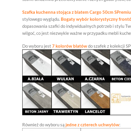
Szafka kuchenna stojąca z blatem Cargo 50cm SPrem
stylowego wyglądu.
Bogaty wybór kolorystyczny front
dopasowania szafki do indywidualnych potrzeb i stylu Tw
wilgoć, co jest niezwykle ważne w przypadku mebli kuch
Do wyboru jest
7 kolorów blatów
do szafek z kolekcji S
Również do wyboru są
jedne z czterech uchwytów
: