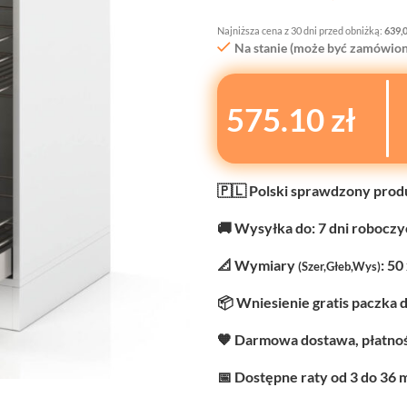
Najniższa cena z 30 dni przed obniżką:
639,
Na stanie (może być zamówion
575.10 zł
🇵🇱 Polski sprawdzony prod
🚚 Wysyłka do: 7 dni robocz
📐 Wymiary
: 50
(Szer,Głeb,Wys)
📦 Wniesienie gratis paczka 
🧡 Darmowa dostawa, płatnoś
📅 Dostępne raty od 3 do 36 