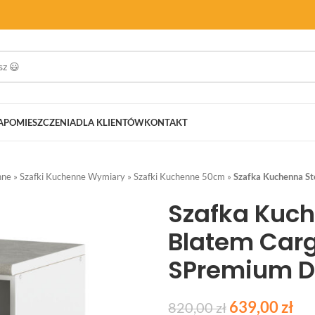
A
POMIESZCZENIA
DLA KLIENTÓW
KONTAKT
nne
»
Szafki Kuchenne Wymiary
»
Szafki Kuchenne 50cm
»
Szafka Kuchenna S
Szafka Kuch
Blatem Car
SPremium 
639,00
zł
820,00
zł