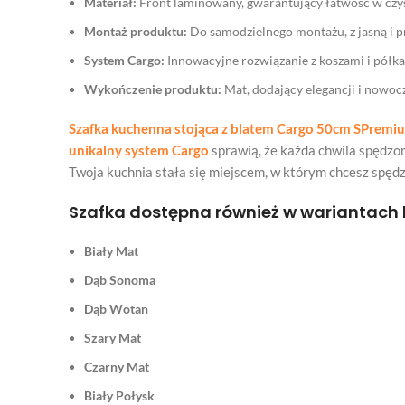
Materiał:
Front laminowany, gwarantujący łatwość w czys
Montaż produktu:
Do samodzielnego montażu, z jasną i pr
System Cargo:
Innowacyjne rozwiązanie z koszami i pół
Wykończenie produktu:
Mat, dodający elegancji i nowoc
Szafka kuchenna stojąca z blatem Cargo 50cm SPrem
unikalny system Cargo
sprawią, że każda chwila spędzona
Twoja kuchnia stała się miejscem, w którym chcesz spędz
Szafka dostępna również w wariantach 
Biały Mat
Dąb Sonoma
Dąb Wotan
Szary Mat
Czarny Mat
Biały Połysk