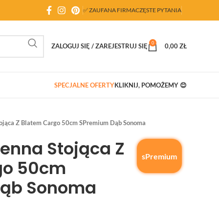
✅ ZAUFANA FIRMA
CZĘSTE PYTANIA
0
ZALOGUJ SIĘ / ZAREJESTRUJ SIĘ
0,00
ZŁ
SPECJALNE OFERTY
KLIKNIJ, POMOŻEMY 😊
tojąca Z Blatem Cargo 50cm SPremium Dąb Sonoma
enna Stojąca Z
sPremium
go 50cm
Dąb Sonoma