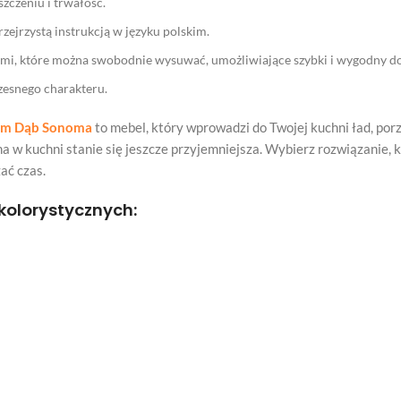
zczeniu i trwałość.
zejrzystą instrukcją w języku polskim.
kami, które można swobodnie wysuwać, umożliwiające szybki i wygodny
zesnego charakteru.
ium Dąb Sonoma
to mebel, który wprowadzi do Twojej kuchni ład, porz
 w kuchni stanie się jeszcze przyjemniejsza. Wybierz rozwiązanie, kt
ać czas.
kolorystycznych: