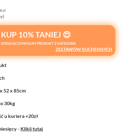
00
zł
y)
KUP 10% TANIEJ 😍
DODAJĄC DOWOLNY PRODUKT Z KATEGORII:
ZESTAWÓW KUCHENNYCH
ukt
ych
 x 52 x 85cm
do 30kg
ć u kuriera +20zł
miesięcy -
Klikij tutaj