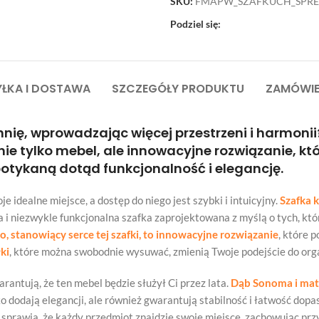
SKU:
FMAPW_SZAFKUCH_SPR
Podziel się:
ŁKA I DOSTAWA
SZCZEGÓŁY PRODUKTU
ZAMÓWIE
nię, wprowadzając więcej przestrzeni i harmoni
 tylko mebel, ale innowacyjne rozwiązanie, któ
potykaną dotąd funkcjonalność i elegancję.
 idealne miejsce, a dostęp do niego jest szybki i intuicyjny.
Szafka 
a i niezwykle funkcjonalna szafka zaprojektowana z myślą o tych, k
, stanowiący serce tej szafki, to innowacyjne rozwiązanie
, które 
ki
, które można swobodnie wysuwać, zmienią Twoje podejście do orga
rantują, że ten mebel będzie służył Ci przez lata.
Dąb Sonoma i ma
ko dodają elegancji, ale również gwarantują stabilność i łatwość do
sprawia, że każdy przedmiot znajdzie swoje miejsce, zachowując prz