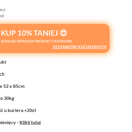
00
zł
y)
KUP 10% TANIEJ 😍
DODAJĄC DOWOLNY PRODUKT Z KATEGORII:
ZESTAWÓW KUCHENNYCH
ukt
ych
 x 52 x 85cm
do 30kg
ć u kuriera +20zł
miesięcy -
Klikij tutaj