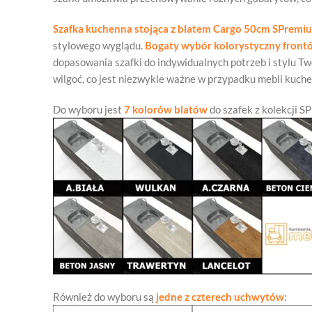
Szafka kuchenna stojąca z blatem Cargo 50cm SPremi
stylowego wyglądu.
Bogaty wybór kolorystyczny front
dopasowania szafki do indywidualnych potrzeb i stylu Tw
wilgoć, co jest niezwykle ważne w przypadku mebli kuch
Do wyboru jest
7 kolorów blatów
do szafek z kolekcji S
Również do wyboru są
jedne z czterech uchwytów
: