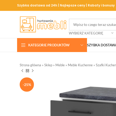
Szybka dostawa od 24h | Najlepsze ceny | Rabaty i bonusy
WYBIERZ KATEGORIĘ
KATEGORIE PRODUKTÓW
SZYBKA DOSTAW
Strona główna
»
Sklep
»
Meble
»
Meble Kuchenne
»
Szafki Kuche
-25%