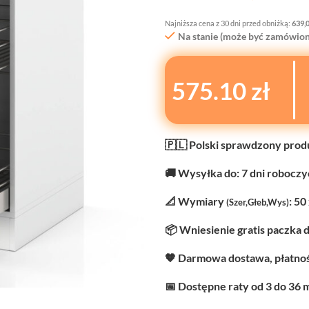
Najniższa cena z 30 dni przed obniżką:
639,
Na stanie (może być zamówion
575.10 zł
🇵🇱 Polski sprawdzony prod
🚚 Wysyłka do: 7 dni robocz
📐 Wymiary
: 50
(Szer,Głeb,Wys)
📦 Wniesienie gratis paczka 
🧡 Darmowa dostawa, płatnoś
📅 Dostępne raty od 3 do 36 