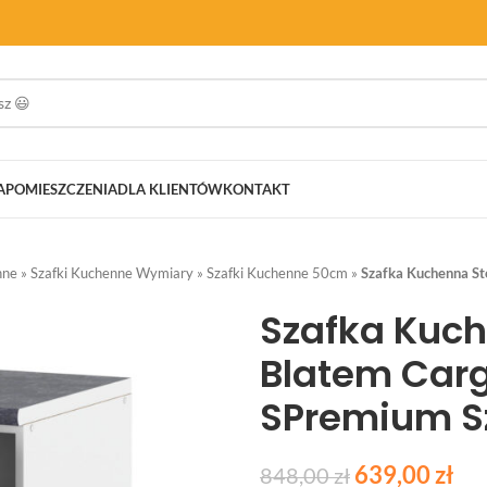
A
POMIESZCZENIA
DLA KLIENTÓW
KONTAKT
nne
»
Szafki Kuchenne Wymiary
»
Szafki Kuchenne 50cm
»
Szafka Kuchenna S
Szafka Kuch
Blatem Car
SPremium S
639,00
zł
848,00
zł