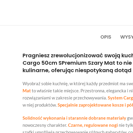
OPIS
WYSY
Pragniesz zrewolucjonizować swoją kuch
Cargo 50cm SPremium Szary Mat to nie t
kulinarne, oferując niespotykaną dotąd 
Wyobraź sobie kuchnię, w której każdy przedmiot ma swoje
Mat
to właśnie takie miejsce. Przestronna, elegancka i 
rozwiązaniami w zakresie przechowywania.
System Cargo
w niej produktów.
Specjalnie zaprojektowane kosze i pół
Solidność wykonania i starannie dobrane materiały
gwa
nowoczesny charakter.
Czarne, regulowane nogi
nie tyl
szafki umożliwia przechowywanie różnych gabarytów, co 