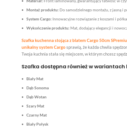
Materiał:
Front laminowany, gwarantujący łatwość w czys
Montaż produktu:
Do samodzielnego montażu, z jasną i pr
System Cargo:
Innowacyjne rozwiązanie z koszami i pół
Wykończenie produktu:
Mat, dodający elegancji i nowoc
Szafka kuchenna stojąca z blatem Cargo 50cm SPremi
unikalny system Cargo
sprawią, że każda chwila spędzona
Twoja kuchnia stała się miejscem, w którym chcesz spędz
Szafka dostępna również w wariantach 
Biały Mat
Dąb Sonoma
Dąb Wotan
Szary Mat
Czarny Mat
Biały Połysk