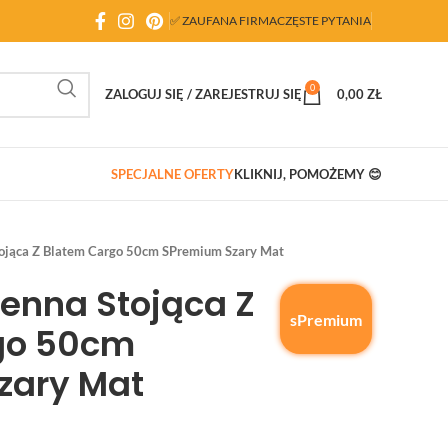
✅ ZAUFANA FIRMA
CZĘSTE PYTANIA
0
ZALOGUJ SIĘ / ZAREJESTRUJ SIĘ
0,00
ZŁ
SPECJALNE OFERTY
KLIKNIJ, POMOŻEMY 😊
tojąca Z Blatem Cargo 50cm SPremium Szary Mat
enna Stojąca Z
sPremium
go 50cm
zary Mat