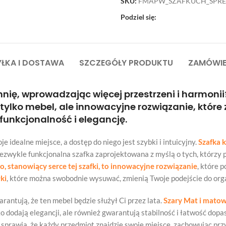
SKU:
FMAPW_SZAFKUCH_SPR
Podziel się:
ŁKA I DOSTAWA
SZCZEGÓŁY PRODUKTU
ZAMÓWIE
nię, wprowadzając więcej przestrzeni i harmoni
ylko mebel, ale innowacyjne rozwiązanie, które
funkcjonalność i elegancję.
 idealne miejsce, a dostęp do niego jest szybki i intuicyjny.
Szafka 
niezwykle funkcjonalna szafka zaprojektowana z myślą o tych, którz
, stanowiący serce tej szafki, to innowacyjne rozwiązanie
, które 
ki
, które można swobodnie wysuwać, zmienią Twoje podejście do orga
rantują, że ten mebel będzie służył Ci przez lata.
Szary Mat i mato
ko dodają elegancji, ale również gwarantują stabilność i łatwość do
sprawia, że każdy przedmiot znajdzie swoje miejsce, zachowując prz