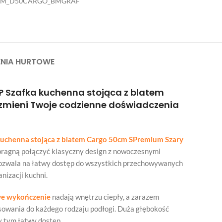
EM_D50CARGO_BMGRAF
NIA HURTOWE
i? Szafka kuchenna stojąca z blatem
 zmieni Twoje codzienne doświadczenia
kuchenna stojąca z blatem Cargo 50cm SPremium Szary
y pragną połączyć klasyczny design z nowoczesnymi
pozwala na łatwy dostęp do wszystkich przechowywanych
nizacji kuchni.
we wykończenie
nadają wnętrzu ciepły, a zarazem
pasowania do każdego rodzaju podłogi. Duża głębokość
y tym łatwy dostęp.