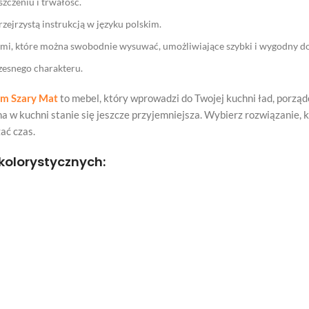
zczeniu i trwałość.
zejrzystą instrukcją w języku polskim.
kami, które można swobodnie wysuwać, umożliwiające szybki i wygodny
zesnego charakteru.
um Szary Mat
to mebel, który wprowadzi do Twojej kuchni ład, porząd
 w kuchni stanie się jeszcze przyjemniejsza. Wybierz rozwiązanie, kt
ać czas.
kolorystycznych: