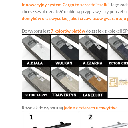
Innowacyjny system Cargo to serce tej szafki
. Jego zad
chcesz szybko znaleźć ulubioną przyprawę, czy potrzebuje
domyków oraz wysokiej jakości zawiasów gwarantuje p
Do wyboru jest
7 kolorów blatów
do szafek z kolekcji S
Również do wyboru są
jedne z czterech uchwytów
: