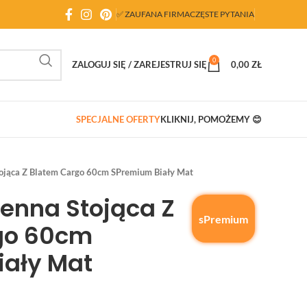
✅ ZAUFANA FIRMA
CZĘSTE PYTANIA
0
ZALOGUJ SIĘ / ZAREJESTRUJ SIĘ
0,00
ZŁ
SPECJALNE OFERTY
KLIKNIJ, POMOŻEMY 😊
ojąca Z Blatem Cargo 60cm SPremium Biały Mat
enna Stojąca Z
sPremium
go 60cm
iały Mat