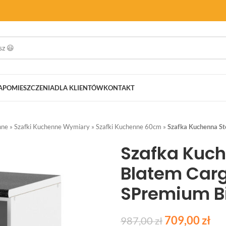
A
POMIESZCZENIA
DLA KLIENTÓW
KONTAKT
nne
»
Szafki Kuchenne Wymiary
»
Szafki Kuchenne 60cm
»
Szafka Kuchenna St
Szafka Kuch
Blatem Car
SPremium B
709,00
zł
987,00
zł