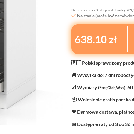
Najniższa cena z 30 dni przed obniżką:
709,
Na stanie (może być zamówion
638.10 zł
🇵🇱 Polski sprawdzony prod
🚚 Wysyłka do: 7 dni robocz
📐 Wymiary
: 60
(Szer,Głeb,Wys)
📦 Wniesienie gratis paczka 
🧡 Darmowa dostawa, płatnoś
📅 Dostępne raty od 3 do 36 