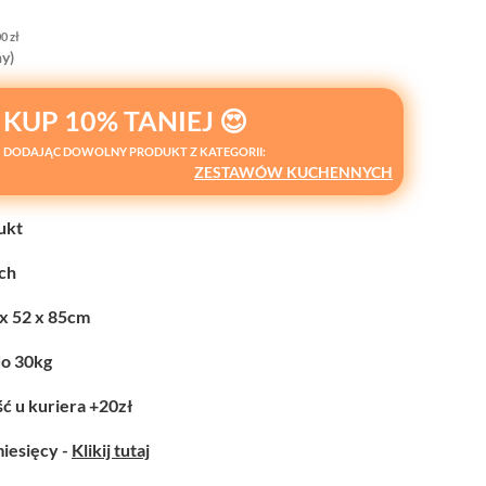
00
zł
y)
KUP 10% TANIEJ 😍
DODAJĄC DOWOLNY PRODUKT Z KATEGORII:
ZESTAWÓW KUCHENNYCH
ukt
ych
 x 52 x 85cm
do 30kg
ć u kuriera +20zł
miesięcy -
Klikij tutaj