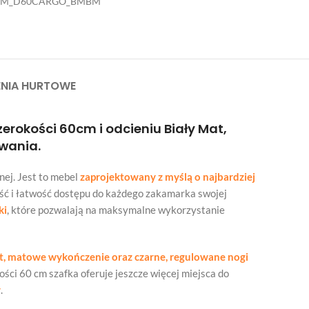
EM_D60CARGO_BMBM
NIA HURTOWE
erokości 60cm i odcieniu Biały Mat,
ywania.
nej. Jest to mebel
zaprojektowany z myślą o najbardziej
ność i łatwość dostępu do każdego zakamarka swojej
ki
, które pozwalają na maksymalne wykorzystanie
t, matowe wykończenie oraz czarne, regulowane nogi
ści 60 cm szafka oferuje jeszcze więcej miejsca do
y
.