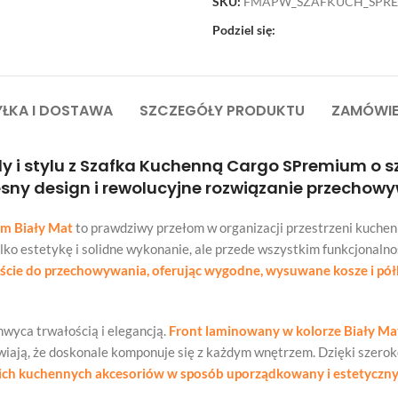
SKU:
FMAPW_SZAFKUCH_SPR
Podziel się:
ŁKA I DOSTAWA
SZCZEGÓŁY PRODUKTU
ZAMÓWIE
y i stylu z Szafka Kuchenną Cargo SPremium o sz
sny design i rewolucyjne rozwiązanie przechow
um Biały Mat
to prawdziwy przełom w organizacji przestrzeni kuchen
 tylko estetykę i solidne wykonanie, ale przede wszystkim funkcjonal
ście do przechowywania, oferując wygodne, wysuwane kosze i pół
chwyca trwałością i elegancją.
Front laminowany w kolorze Biały Ma
awiają, że doskonale komponuje się z każdym wnętrzem. Dzięki szeroko
ich kuchennych akcesoriów w sposób uporządkowany i estetyczn