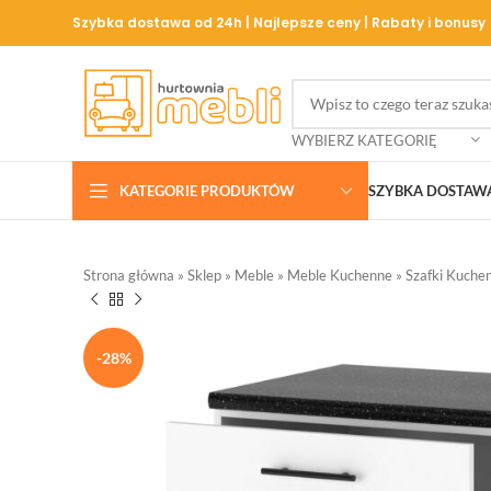
Szybka dostawa od 24h | Najlepsze ceny | Rabaty i bonusy
WYBIERZ KATEGORIĘ
KATEGORIE PRODUKTÓW
SZYBKA DOSTAW
Strona główna
»
Sklep
»
Meble
»
Meble Kuchenne
»
Szafki Kuche
-28%