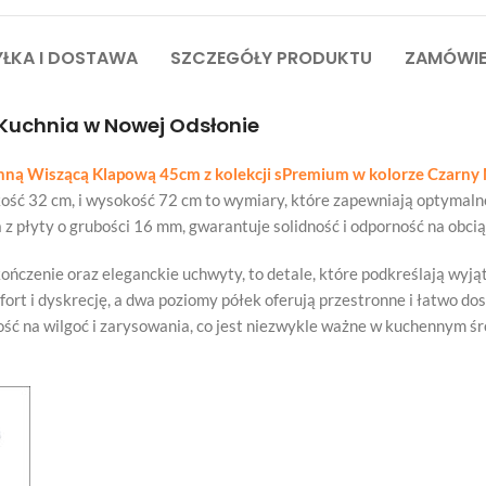
ŁKA I DOSTAWA
SZCZEGÓŁY PRODUKTU
ZAMÓWIE
 Kuchnia w Nowej Odsłonie
nną Wiszącą Klapową 45cm z kolekcji sPremium w kolorze Czarny
ość 32 cm, i wysokość 72 cm to wymiary, które zapewniają optymalne
z płyty o grubości 16 mm, gwarantuje solidność i odporność na obci
ńczenie oraz eleganckie uchwyty, to detale, które podkreślają wyją
ort i dyskrecję, a dwa poziomy półek oferują przestronne i łatwo 
ość na wilgoć i zarysowania, co jest niezwykle ważne w kuchennym ś