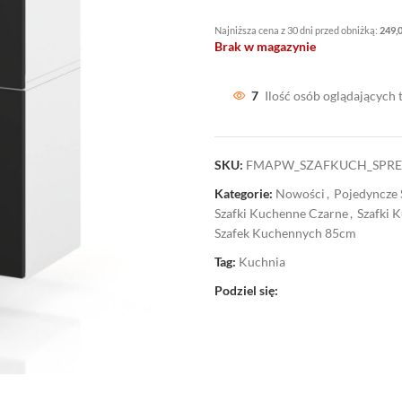
Najniższa cena z 30 dni przed obniżką:
249,
Brak w magazynie
7
Ilość osób oglądających 
SKU:
FMAPW_SZAFKUCH_SPR
Kategorie:
Nowości
,
Pojedyncze 
Szafki Kuchenne Czarne
,
Szafki 
Szafek Kuchennych 85cm
Tag:
Kuchnia
Podziel się: