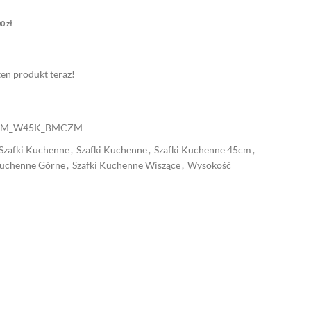
00
zł
ten produkt teraz!
EM_W45K_BMCZM
Szafki Kuchenne
,
Szafki Kuchenne
,
Szafki Kuchenne 45cm
,
Kuchenne Górne
,
Szafki Kuchenne Wiszące
,
Wysokość