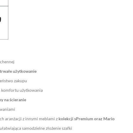
uchennej
trwałe użytkowanie
czeństwo zakupu
a komfortu użytkowania
y na ścieranie
sowaniami
h aranżacji z innymi meblami z
kolekcji sPremium oraz Mario
 ułatwiająca samodzielne złożenie szafki