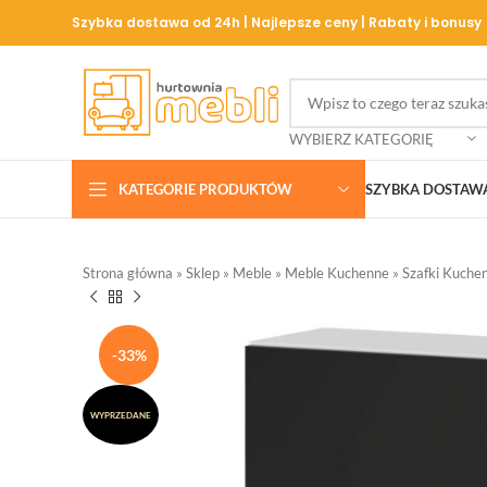
Szybka dostawa od 24h | Najlepsze ceny | Rabaty i bonusy
WYBIERZ KATEGORIĘ
KATEGORIE PRODUKTÓW
SZYBKA DOSTAW
Strona główna
»
Sklep
»
Meble
»
Meble Kuchenne
»
Szafki Kuche
-33%
WYPRZEDANE