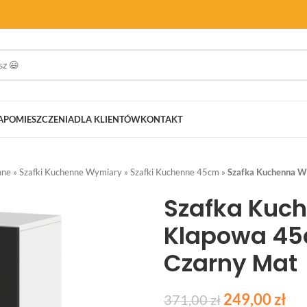
A
POMIESZCZENIA
DLA KLIENTÓW
KONTAKT
nne
»
Szafki Kuchenne Wymiary
»
Szafki Kuchenne 45cm
»
Szafka Kuchenna W
Szafka Kuc
Klapowa 4
Czarny Mat
249,00
zł
371,00
zł