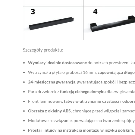
Szczegóły produktu:
Wymiary idealnie dostosowane
do potrzeb przestrzeni k
Wytrzymała płyta o grubości 16 mm,
zapewniająca długo
24-miesięczna gwarancja
, gwarantująca spokój i bezpie
Para drzwiczek z
funkcją cichego domyku
dla zwiększeni
Front laminowany,
łatwy w utrzymaniu czystości i odporn
Obrzeża z okleiny ABS
, chroniące przed wilgocią i zary
Modułowe rozwiązanie, pozwalające na tworzenie spójnyc
Prosta i intuicyjna instrukcja montażu w języku polskim
,