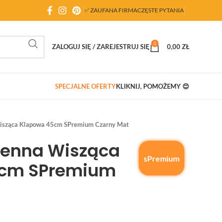
✅ ZAUFANA FIRMA
CZĘSTE PYTANIA
0
ZALOGUJ SIĘ / ZAREJESTRUJ SIĘ
0,00
ZŁ
SPECJALNE OFERTY
KLIKNIJ, POMOŻEMY 😊
isząca Klapowa 45cm SPremium Czarny Mat
henna Wisząca
sPremium
5cm SPremium