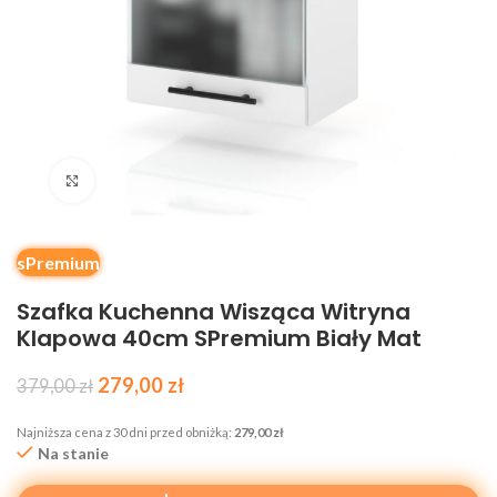
Kliknij, aby powiększyć
sPremium
Szafka Kuchenna Wisząca Witryna
Klapowa 40cm SPremium Biały Mat
279,00
zł
379,00
zł
Najniższa cena z 30 dni przed obniżką:
279,00
zł
Na stanie