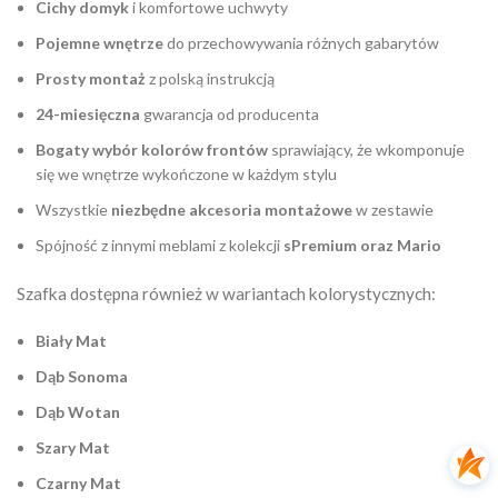
Cichy domyk
i komfortowe uchwyty
Pojemne wnętrze
do przechowywania różnych gabarytów
Prosty montaż
z polską instrukcją
24-miesięczna
gwarancja od producenta
Bogaty wybór kolorów frontów
sprawiający, że wkomponuje
się we wnętrze wykończone w każdym stylu
Wszystkie
niezbędne akcesoria montażowe
w zestawie
Spójność z innymi meblami z kolekcji
sPremium oraz Mario
Szafka dostępna również w wariantach kolorystycznych:
Biały Mat
Dąb Sonoma
Dąb Wotan
Szary Mat
Czarny Mat