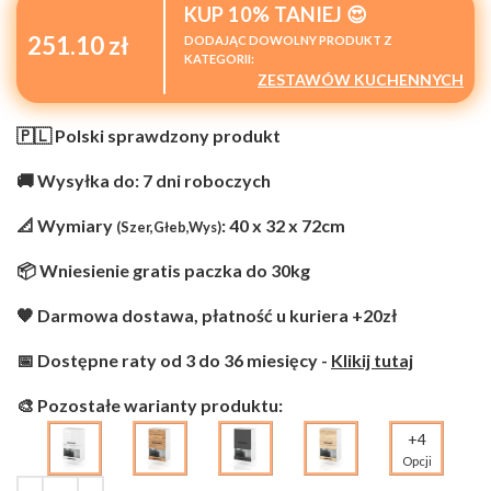
KUP 10% TANIEJ 😍
251.10 zł
DODAJĄC DOWOLNY PRODUKT Z
KATEGORII:
ZESTAWÓW KUCHENNYCH
🇵🇱 Polski sprawdzony produkt
🚚 Wysyłka do: 7 dni roboczych
📐 Wymiary
: 40 x 32 x 72cm
(Szer,Głeb,Wys)
📦 Wniesienie gratis paczka do 30kg
🧡 Darmowa dostawa, płatność u kuriera +20zł
📅 Dostępne raty od 3 do 36 miesięcy -
Klikij tutaj
🎨 Pozostałe warianty produktu:
+4
Opcji