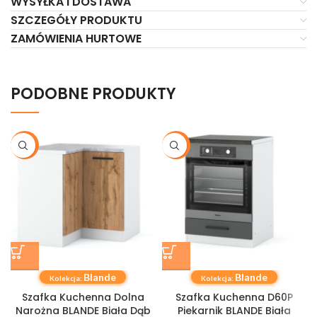
WYSYŁKA I DOSTAWA
SZCZEGÓŁY PRODUKTU
ZAMÓWIENIA HURTOWE
PODOBNE PRODUKTY
-21%
-21%
Blande
Blande
Kolekcja:
Kolekcja:
Szafka Kuchenna Dolna
Szafka Kuchenna D60P
Narożna BLANDE Biała Dąb
Piekarnik BLANDE Biała