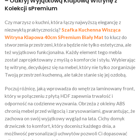
– Odkryj Wyjątkową Klapową Witrynę z
Kolekcji sPremium
Czy marzysz o kuchni, która łączy najwyższą elegancję z
niezwykłą praktycznością?
Szafka Kuchenna Wisząca
Witryna Klapowa 40cm SPremium Biały Mat
to klucz do
stworzenia przestrzeni, która będzie nie tylko estetyczna, ale
też wyjątkowo funkcjonalna. Każdy element tego mebla
został zaprojektowany z myślą o komforcie i stylu. Wybierając
tę witrynę, decydujesz się na mebel, który nie tylko zorganizuje
Twoją przestrzeń kuchenną, ale także stanie się jej ozdobą.
Poczuj różnicę, jaką wprowadza do wnętrza laminowany front,
który w połączeniu z płytą HDF zapewnia trwałość i
odporność na codzienne wyzwania. Obrzeża z okleiny ABS
chronią mebel przed wilgocią i zarysowaniami, gwarantując, że
zachowa on swój wyjątkowy wygląd na lata. Cichy domyk
drzwiczek to komfort, który docenisz każdego dnia, a
możliwość personalizacji uchwytów pozwoli Ci dopasować