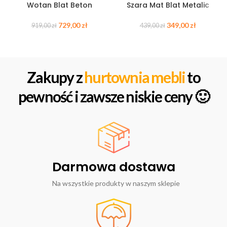
Wotan Blat Beton
Szara Mat Blat Metalic
729,00
zł
349,00
zł
919,00
zł
439,00
zł
Zakupy z
hurtownia mebli
to
pewność i zawsze niskie ceny 🙂
Darmowa dostawa
Na wszystkie produkty w naszym sklepie