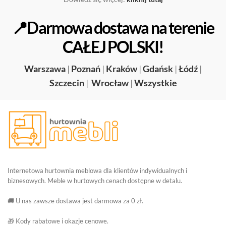
📍Darmowa dostawa na terenie
CAŁEJ POLSKI!
Warszawa
|
Poznań
|
Kraków
|
Gdańsk
|
Łódź
|
Szczecin
|
Wrocław
|
Wszystkie
Internetowa hurtownia meblowa dla klientów indywidualnych i
biznesowych. Meble w hurtowych cenach dostępne w detalu.
🚚 U nas zawsze dostawa jest darmowa za 0 zł.
🎁 Kody rabatowe i okazje cenowe.