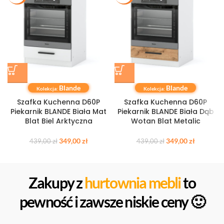
Blande
Blande
Kolekcja:
Kolekcja:
Szafka Kuchenna D60P
Szafka Kuchenna D60P
Piekarnik BLANDE Biała Mat
Piekarnik BLANDE Biała Dąb
Blat Biel Arktyczna
Wotan Blat Metalic
349,00
zł
349,00
zł
439,00
zł
439,00
zł
Zakupy z
hurtownia mebli
to
pewność i zawsze niskie ceny 🙂