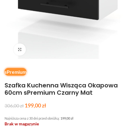
Kliknij, aby powiększyć
sPremium
Szafka Kuchenna Wisząca Okapowa
60cm sPremium Czarny Mat
199,00
zł
306,00
zł
Najniższa cena z 30 dni przed obniżką:
199,00
zł
Brak w magazynie