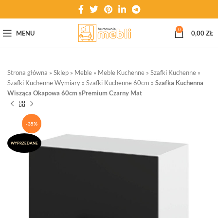
0
MENU
0,00
ZŁ
Strona główna
»
Sklep
»
Meble
»
Meble Kuchenne
»
Szafki Kuchenne
»
Szafki Kuchenne Wymiary
»
Szafki Kuchenne 60cm
»
Szafka Kuchenna
Wisząca Okapowa 60cm sPremium Czarny Mat
-35%
WYPRZEDANE