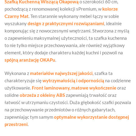
Szafką Kuchenną Wiszącą Okapową
o szerokości 60 cm,
pochodzącą z renomowanej kolekcji sPremium, w
kolorze
Czarny Mat
. Ten starannie wykonany mebel łączy w sobie
wyszukany
design z praktycznymi rozwiązaniami
, idealnie
komponując się z nowoczesnymi wnętrzami. Stworzona z myślą
o zapewnieniu maksymalnej użyteczności, ta szafka kuchenna
to nie tylko miejsce przechowywania, ale również wyjątkowy
element, który dodaje charakteru każdej kuchni i pozwoli na
spójną aranżację OKAPu
.
Wykonana z
materiałów najwyższej jakości
, szafka ta
charakteryzuje się
wytrzymałością i odpornością
na codzienne
użytkowanie.
Front laminowany, matowe wykończenie
oraz
solidne
obrzeża z okleiny ABS
zapewniają trwałość oraz
łatwość w utrzymaniu czystości. Duża głębokość szafki pozwala
na przechowywanie przedmiotów o różnych gabarytach,
zapewniając tym samym
optymalne wykorzystanie dostępnej
przestrzeni
.