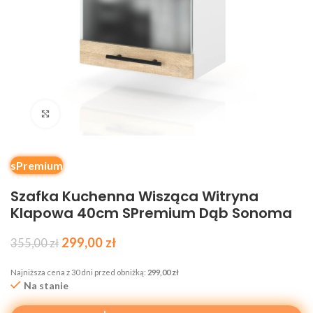
Kliknij, aby powiększyć
sPremium
Szafka Kuchenna Wisząca Witryna
Klapowa 40cm SPremium Dąb Sonoma
299,00
zł
355,00
zł
Najniższa cena z 30 dni przed obniżką:
299,00
zł
Na stanie