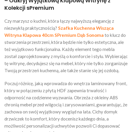
– Odkryj Wyjątkową Klapową Witrynę z
Kolekcji sPremium
Czy marzysz o kuchni, która łączy najwyższą elegancję z
niezwykłą praktycznością?
Szafka Kuchenna Wisząca
Witryna Klapowa 40cm SPremium Dąb Sonoma
to klucz do
stworzenia przestrzeni, która będzie nie tylko estetyczna, ale
też wyjątkowo funkcjonalna. Każdy element tego mebla
został zaprojektowany z myślą o komforcie i stylu. Wybierając
tę witrynę, decydujesz się na mebel, który nie tylko zorganizuje
Twoją przestrzeń kuchenną, ale także stanie się jej ozdobą.
Poczuj różnicę, jaką wprowadza do wnętrza laminowany front,
który w połączeniu z płytą HDF zapewnia trwałość i
odporność na codzienne wyzwania. Obrzeża z okleiny ABS
chronią mebel przed wilgocią i zarysowaniami, gwarantując, że
zachowa on swój wyjątkowy wygląd na lata. Cichy domyk
drzwiczek to komfort, który docenisz każdego dnia, a
możliwość personalizacji uchwytów pozwoli Ci dopasować