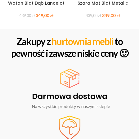
Wotan Blat Dąb Lancelot
Szara Mat Blat Metalic
349,00
zł
349,00
zł
439,00
zł
439,00
zł
Zakupy z
hurtownia mebli
to
pewność i zawsze niskie ceny 🙂
Darmowa dostawa
Na wszystkie produkty w naszym sklepie