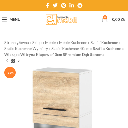
0
MENU
0,00
ZŁ
Strona główna
»
Sklep
»
Meble
»
Meble Kuchenne
»
Szafki Kuchenne
»
Szafki Kuchenne Wymiary
»
Szafki Kuchenne 40cm
»
Szafka Kuchenna
Wisząca Witryna Klapowa 40cm SPremium Dąb Sonoma
-16%