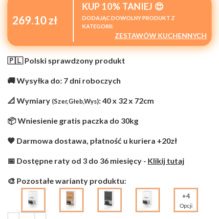
KUP 10% TANIEJ 😍
269.10 zł
DODAJĄC DOWOLNY PRODUKT Z
KATEGORII:
ZESTAWÓW KUCHENNYCH
🇵🇱 Polski sprawdzony produkt
🚚 Wysyłka do: 7 dni roboczych
📐 Wymiary
: 40 x 32 x 72cm
(Szer,Głeb,Wys)
📦 Wniesienie gratis paczka do 30kg
🧡 Darmowa dostawa, płatność u kuriera +20zł
📅 Dostępne raty od 3 do 36 miesięcy -
Klikij tutaj
🎨 Pozostałe warianty produktu:
+4
Opcji