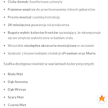
Cichy domyk
i komfortowe uchwyty
Pojemne wnętrze
do przechowywania różnych gabarytów
Prosty montaż
z polską instrukcją
24-miesięczna
gwarancja od producenta
Bogaty wybór kolorów frontów
sprawiający, że wkomponuje
się we wnętrze wykończone w każdym stylu
Wszystkie
niezbędne akcesoria montażowe
w zestawie
Spójność z innymi meblami z kolekcji
sPremium oraz Mario
Szafka dostępna również w wariantach kolorystycznych:
Biały Mat
Dąb Sonoma
Dąb Wotan
Szary Mat
Czarny Mat