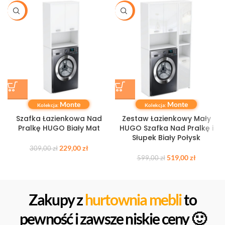
-26%
-13%
Monte
Monte
Kolekcja:
Kolekcja:
Szafka Łazienkowa Nad
Zestaw Łazienkowy Mały
Pralkę HUGO Biały Mat
HUGO Szafka Nad Pralkę i
Słupek Biały Połysk
229,00
zł
309,00
zł
519,00
zł
599,00
zł
Zakupy z
hurtownia mebli
to
pewność i zawsze niskie ceny 🙂