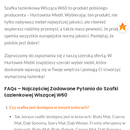
Szafka łazienkowa Wisząca W60 to produkt polskiego
producenta – Hurtownia-Mebli. Wybierając ten produkt, nie
tylko nabywasz mebel najwyższej jakości, ale również
wspierasz rodzimy przemysł, a także masz pewność, że produkt
spełnia wszystkie europejskie normy jakości. Pamiętaj, że
polskie jest dobre!
Zapraszamy do zapoznania się z naszą szeroką ofertą. W
Hurtowni-Mebli znajdziesz szeroki wybór mebli, które
doskonale wpasują się w Twoje wnętrza i pomogą Ci stworzyć
wymarzoną łazienkę!
FAQs – Najczęściej Zadawane Pytania do Szafki
Łazienkowej Wiszącej W60
Czy szafka jest dostępna w innych kolorach?
Tak, korpus szafki dostępny jest w kolorach: Biały Mat, Czarny
Mat, Dąb Sonoma, Szary Mat, Dąb Wotan. Fronty oferujemy w
kolorach: Biały Mat, Biały Połysk, Czarny Mat, Dąb Sonoma,