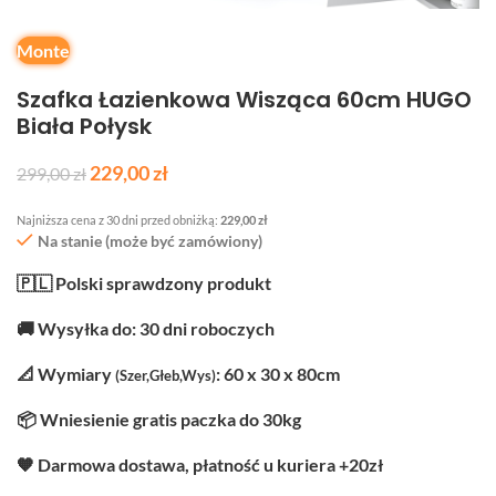
Monte
Szafka Łazienkowa Wisząca 60cm HUGO
Biała Połysk
229,00
zł
299,00
zł
Najniższa cena z 30 dni przed obniżką:
229,00
zł
Na stanie (może być zamówiony)
🇵🇱 Polski sprawdzony produkt
🚚 Wysyłka do: 30 dni roboczych
📐 Wymiary
: 60 x 30 x 80cm
(Szer,Głeb,Wys)
📦 Wniesienie gratis paczka do 30kg
🧡 Darmowa dostawa, płatność u kuriera +20zł