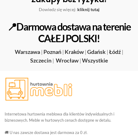
Dowiedz się więcej:
kliknij tutaj
📍Darmowa dostawa na terenie
CAŁEJ POLSKI!
Warszawa
|
Poznań
|
Kraków
|
Gdańsk
|
Łódź
|
Szczecin
|
Wrocław
|
Wszystkie
Internetowa hurtownia meblowa dla klientów indywidualnych i
biznesowych. Meble w hurtowych cenach dostępne w detalu.
🚚 U nas zawsze dostawa jest darmowa za 0 zł.