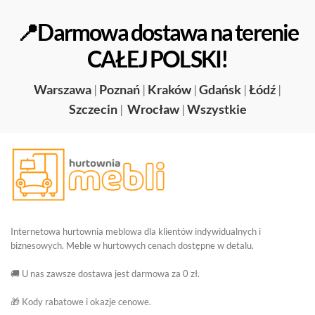
📍Darmowa dostawa na terenie
CAŁEJ POLSKI!
Warszawa
|
Poznań
|
Kraków
|
Gdańsk
|
Łódź
|
Szczecin
|
Wrocław
|
Wszystkie
Internetowa hurtownia meblowa dla klientów indywidualnych i
biznesowych. Meble w hurtowych cenach dostępne w detalu.
🚚 U nas zawsze dostawa jest darmowa za 0 zł.
🎁 Kody rabatowe i okazje cenowe.