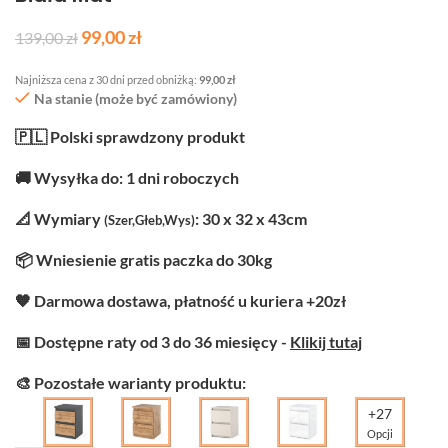
99,00
zł
139,00
zł
Najniższa cena z 30 dni przed obniżką:
99,00
zł
Na stanie (może być zamówiony)
🇵🇱 Polski sprawdzony produkt
🚚 Wysyłka do: 1 dni roboczych
📐 Wymiary
: 30 x 32 x 43cm
(Szer,Głeb,Wys)
📦 Wniesienie gratis paczka do 30kg
🧡 Darmowa dostawa, płatność u kuriera +20zł
📅 Dostępne raty od 3 do 36 miesięcy -
Klikij tutaj
🎨 Pozostałe warianty produktu:
+27
Opcji