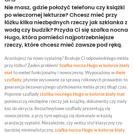
Nie masz, gdzie położyć telefonu czy książki
po wieczornej lekturze? Chcesz mieć przy
łóżku kilka niezbędnych rzeczy jak szklanka z
wodą czy budzik? Przyda Ci się szafka nocna
Hugo, która pomieści najpotrzebniejsze
rzeczy, które chcesz mieć zawsze pod ręką.
Aranżujesz na nowo sypialnię? Brakuje Ci odpowiedniego mebla
przy łóżku? Żaden problem!
Szafka nocna Hugo w kolorze biały
mat
to mebel funkcjonalny i nowoczesny. Wyposażony w
dwie
szuflady
, płynnie wysuwane za sprawą rolkowych prowadnic to
gwarancja bezawaryjnego użytkowania mebla przez długi czas.
Pojemne szuflady
stolika nocnego Hugo w kolorze biały mat
pomieszczą niezbędne rzeczy jak książkę, dokumenty czy mały
koc do okrycia. Bezuchwytowe szuflady prezentują się
nowocześnie, a przy tym wpisują się doskonale w każdą
aranżację sypialni. Niezależnie, czy wolisz styl klasyczny czy
bardziej minimalistyczny,
szafka nocna Hugo w kolorze biały