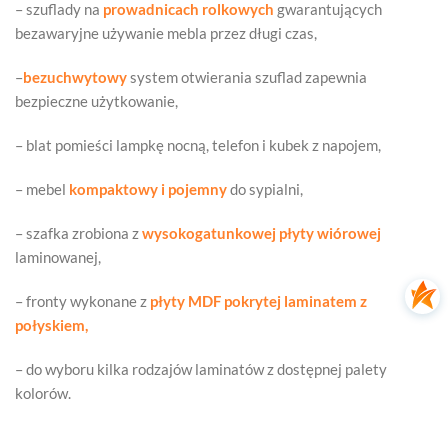
– szuflady na
prowadnicach rolkowych
gwarantujących
bezawaryjne używanie mebla przez długi czas,
–
bezuchwytowy
system otwierania szuflad zapewnia
bezpieczne użytkowanie,
– blat pomieści lampkę nocną, telefon i kubek z napojem,
– mebel
kompaktowy i pojemny
do sypialni,
– szafka zrobiona z
wysokogatunkowej płyty wiórowej
laminowanej,
– fronty wykonane z
płyty MDF pokrytej laminatem z
połyskiem,
– do wyboru kilka rodzajów laminatów z dostępnej palety
kolorów.