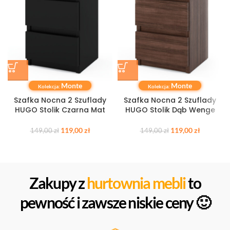
Monte
Monte
Kolekcja:
Kolekcja:
Szafka Nocna 2 Szuflady
Szafka Nocna 2 Szuflady
HUGO Stolik Czarna Mat
HUGO Stolik Dąb Wenge
119,00
zł
119,00
zł
149,00
zł
149,00
zł
Zakupy z
hurtownia mebli
to
pewność i zawsze niskie ceny 🙂