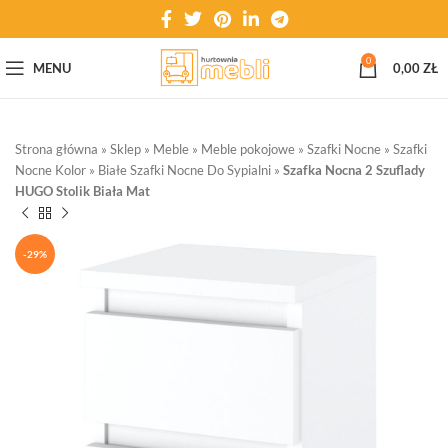
0
MENU
0,00
ZŁ
Strona główna
»
Sklep
»
Meble
»
Meble pokojowe
»
Szafki Nocne
»
Szafki
Nocne Kolor
»
Białe Szafki Nocne Do Sypialni
»
Szafka Nocna 2 Szuflady
HUGO Stolik Biała Mat
-29%