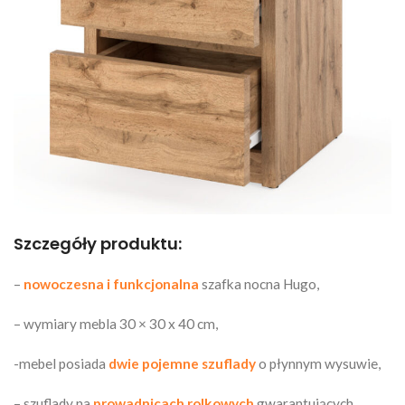
Szczegóły produktu:
–
nowoczesna i funkcjonalna
szafka nocna Hugo,
– wymiary mebla 30 × 30 x 40 cm,
-mebel posiada
dwie pojemne szuflady
o płynnym wysuwie,
– szuflady na
prowadnicach rolkowych
gwarantujących