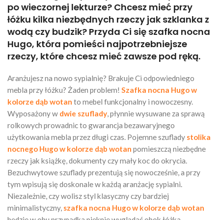
po wieczornej lekturze? Chcesz mieć przy
łóżku kilka niezbędnych rzeczy jak szklanka z
wodą czy budzik? Przyda Ci się szafka nocna
Hugo, która pomieści najpotrzebniejsze
rzeczy, które chcesz mieć zawsze pod ręką.
Aranżujesz na nowo sypialnię? Brakuje Ci odpowiedniego
mebla przy łóżku? Żaden problem!
Szafka nocna Hugo w
kolorze dąb wotan
to mebel funkcjonalny i nowoczesny.
Wyposażony w
dwie szuflady
, płynnie wysuwane za sprawą
rolkowych prowadnic to gwarancja bezawaryjnego
użytkowania mebla przez długi czas. Pojemne szuflady
stolika
nocnego Hugo w kolorze dąb wotan
pomieszczą niezbędne
rzeczy jak książkę, dokumenty czy mały koc do okrycia.
Bezuchwytowe szuflady prezentują się nowocześnie, a przy
tym wpisują się doskonale w każdą aranżację sypialni.
Niezależnie, czy wolisz styl klasyczny czy bardziej
minimalistyczny,
szafka nocna Hugo w kolorze dąb wotan
będzie w obu przypadka pięknie wyglądać obok łóżka.