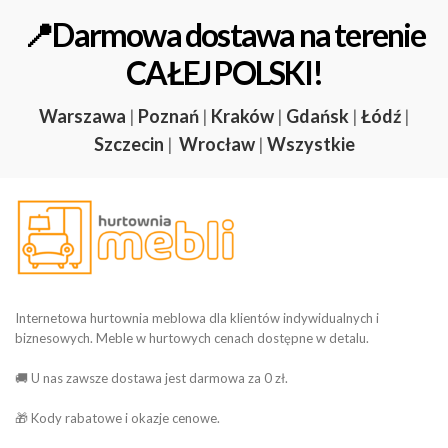
📍Darmowa dostawa na terenie
CAŁEJ POLSKI!
Warszawa
|
Poznań
|
Kraków
|
Gdańsk
|
Łódź
|
Szczecin
|
Wrocław
|
Wszystkie
Internetowa hurtownia meblowa dla klientów indywidualnych i
biznesowych. Meble w hurtowych cenach dostępne w detalu.
🚚 U nas zawsze dostawa jest darmowa za 0 zł.
🎁 Kody rabatowe i okazje cenowe.