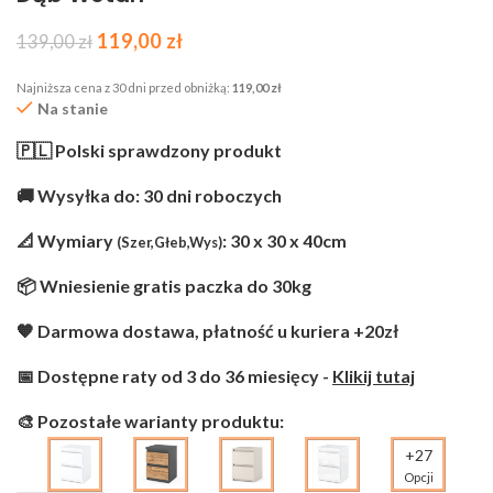
119,00
zł
139,00
zł
Najniższa cena z 30 dni przed obniżką:
119,00
zł
Na stanie
🇵🇱 Polski sprawdzony produkt
🚚 Wysyłka do: 30 dni roboczych
📐 Wymiary
: 30 x 30 x 40cm
(Szer,Głeb,Wys)
📦 Wniesienie gratis paczka do 30kg
🧡 Darmowa dostawa, płatność u kuriera +20zł
📅 Dostępne raty od 3 do 36 miesięcy -
Klikij tutaj
🎨 Pozostałe warianty produktu:
+27
Opcji