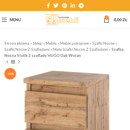
0
MENU
0,00
ZŁ
Strona główna
»
Sklep
»
Meble
»
Meble pokojowe
»
Szafki Nocne
»
Szafki Nocne Z Szufladami
»
Małe Szafki Nocne Z Szufladami
»
Szafka
Nocna Stolik 2 szuflady HUGO Dąb Wotan
-14%