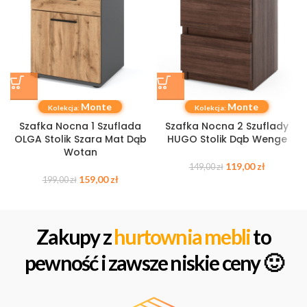
Monte
Monte
Kolekcja:
Kolekcja:
Szafka Nocna 1 Szuflada
Szafka Nocna 2 Szuflady
OLGA Stolik Szara Mat Dąb
HUGO Stolik Dąb Wenge
Wotan
119,00
zł
149,00
zł
159,00
zł
199,00
zł
Zakupy z
hurtownia mebli
to
pewność i zawsze niskie ceny 🙂