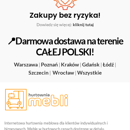
Zakupy bez ryzyka!
Dowiedz się więcej:
kliknij tutaj
📍Darmowa dostawa na terenie
CAŁEJ POLSKI!
Warszawa
|
Poznań
|
Kraków
|
Gdańsk
|
Łódź
|
Szczecin
|
Wrocław
|
Wszystkie
Internetowa hurtownia meblowa dla klientów indywidualnych i
biznesowych. Meble w hurtowych cenach dostępne w detalu.