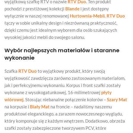
wyjątkową szafkę RTV o nazwie
RTV Duo
. Ten produkt
pochodzi z prestiżowej kolekcji
Blande
i jest dostępny
wyłącznie w naszej renomowanej
Hurtownia-Mebli
.
RTV Duo
łączy w sobie unikalny design i niezrównaną praktyczność,
dzięki czemu jest idealnym wyborem dla osób szukających
wysokiej jakości mebli do swojego salonu.
Wybór najlepszych materiałów i staranne
wykonanie
Szafka
RTV Duo
to wyjątkowy produkt, który swoją
wyjątkowość zawdzięcza zarówno zastosowanym materiałom,
jak i perfekcyjnemu wykonaniu. Korpus i front szafki zostały
wykonane z wysokogatunkowej, 16-milimetrowej
płyty
wiórowej
. Stosując niebanalne połączenie kolorów –
Szary Mat
na korpusie i
Biały Mat
na froncie – nadaliśmy naszemu
produktowi eleganckiego, a zarazem nowoczesnego wyglądu,
który komponuje się z każdym wnętrzem. Dodatkowo, obrzeża
szafki zostały zabezpieczone tworzywem PCV, które