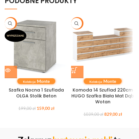
PODOBNE PRODUKTY
-20%
-20%
WYPRZEDANE
Monte
Monte
Kolekcja:
Kolekcja:
Szafka Nocna 1 Szuflada
Komoda 14 Szuflad 220cm
OLGA Stolik Beton
HUGO Szafka Biała Mat Dąb
Wotan
159,00
zł
199,00
zł
829,00
zł
1039,00
zł