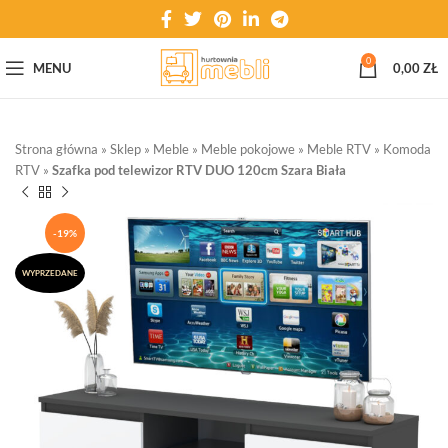
0
MENU
0,00
ZŁ
Strona główna
»
Sklep
»
Meble
»
Meble pokojowe
»
Meble RTV
»
Komoda
RTV
»
Szafka pod telewizor RTV DUO 120cm Szara Biała
-19%
WYPRZEDANE