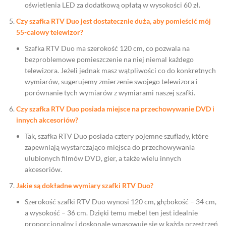
oświetlenia LED za dodatkową opłatą w wysokości 60 zł.
Czy szafka RTV Duo jest dostatecznie duża, aby pomieścić mój
55-calowy telewizor?
Szafka RTV Duo ma szerokość 120 cm, co pozwala na
bezproblemowe pomieszczenie na niej niemal każdego
telewizora. Jeżeli jednak masz wątpliwości co do konkretnych
wymiarów, sugerujemy zmierzenie swojego telewizora i
porównanie tych wymiarów z wymiarami naszej szafki.
Czy szafka RTV Duo posiada miejsce na przechowywanie DVD i
innych akcesoriów?
Tak, szafka RTV Duo posiada cztery pojemne szuflady, które
zapewniają wystarczająco miejsca do przechowywania
ulubionych filmów DVD, gier, a także wielu innych
akcesoriów.
Jakie są dokładne wymiary szafki RTV Duo?
Szerokość szafki RTV Duo wynosi 120 cm, głębokość – 34 cm,
a wysokość – 36 cm. Dzięki temu mebel ten jest idealnie
proporcjonalny i doskonale wpasowuje się w każdą przestrzeń