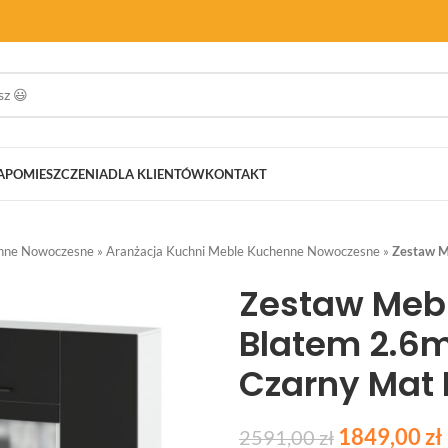
A
POMIESZCZENIA
DLA KLIENTÓW
KONTAKT
nne Nowoczesne
»
Aranżacja Kuchni Meble Kuchenne Nowoczesne
»
Zestaw M
Zestaw Meb
Blatem 2.6
Czarny Mat 
1849,00
zł
2591,00
zł