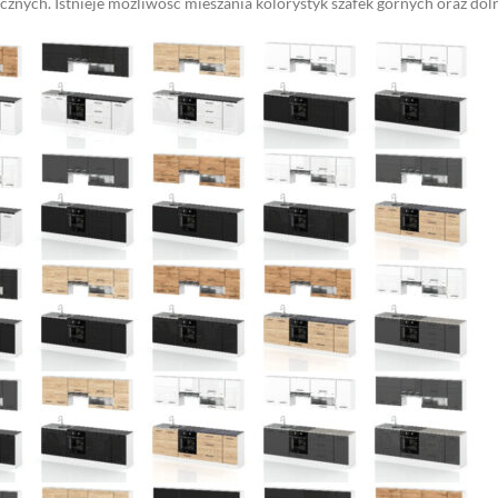
znych. Istnieje możliwość mieszania kolorystyk szafek górnych oraz dol