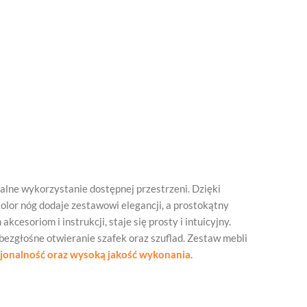
lne wykorzystanie dostępnej przestrzeni. Dzięki
kolor nóg dodaje zestawowi elegancji, a prostokątny
soriom i instrukcji, staje się prosty i intuicyjny.
 bezgłośne otwieranie szafek oraz szuflad. Zestaw mebli
cjonalność oraz wysoką jakość wykonania
.