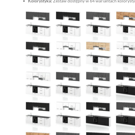
Kolorystyka:
Zestaw dostępny w 64 wariantach kolorystyc