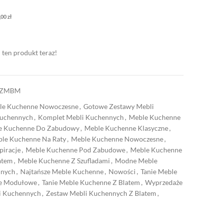
,00
zł
 ten produkt teraz!
CZMBM
ble Kuchenne Nowoczesne
,
Gotowe Zestawy Mebli
Kuchennych
,
Komplet Mebli Kuchennych
,
Meble Kuchenne
e Kuchenne Do Zabudowy
,
Meble Kuchenne Klasyczne
,
le Kuchenne Na Raty
,
Meble Kuchenne Nowoczesne
,
piracje
,
Meble Kuchenne Pod Zabudowe
,
Meble Kuchenne
atem
,
Meble Kuchenne Z Szufladami
,
Modne Meble
nnych
,
Najtańsze Meble Kuchenne
,
Nowości
,
Tanie Meble
ne Modułowe
,
Tanie Meble Kuchenne Z Blatem
,
Wyprzedaże
i Kuchennych
,
Zestaw Mebli Kuchennych Z Blatem
,