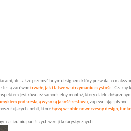
iarami, ale także przemyślanym designem, który pozwala na maksyma
e te są zarówno
trwałe, jak i łatwe w utrzymaniu czystości
. Czarny 
pektem jest również samodzielny montaż, który dzięki dołączonym akce
omykiem podkreślają wysoką jakość zestawu
, zapewniając płynne i
poszukujących mebli, które
łączą w sobie nowoczesny design, funk
ym z siedmiu poniższych wersji kolorystycznych: