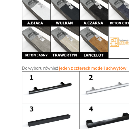
Do wyboru również
jeden z czterech modeli uchwytów: