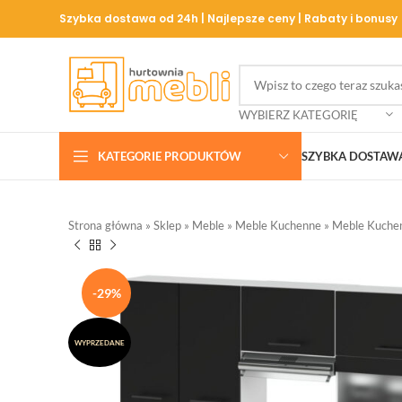
Szybka dostawa od 24h | Najlepsze ceny | Rabaty i bonusy
WYBIERZ KATEGORIĘ
KATEGORIE PRODUKTÓW
SZYBKA DOSTAW
Strona główna
»
Sklep
»
Meble
»
Meble Kuchenne
»
Meble Kuche
-29%
WYPRZEDANE