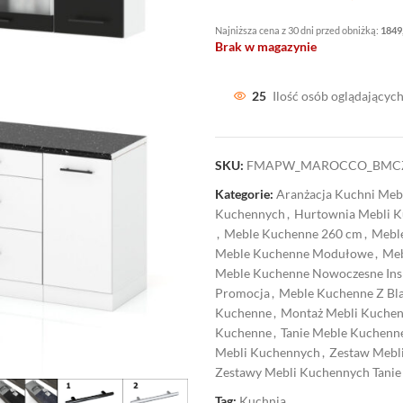
Najniższa cena z 30 dni przed obniżką:
1849
Brak w magazynie
25
Ilość osób oglądających
SKU:
FMAPW_MAROCCO_BM
Kategorie:
Aranżacja Kuchni Me
Kuchennych
,
Hurtownia Mebli 
,
Meble Kuchenne 260 cm
,
Mebl
Meble Kuchenne Modułowe
,
Meb
Meble Kuchenne Nowoczesne Ins
Promocja
,
Meble Kuchenne Z Bl
Kuchenne
,
Montaż Mebli Kuche
Kuchenne
,
Tanie Meble Kuchen
Mebli Kuchennych
,
Zestaw Mebl
Zestawy Mebli Kuchennych Tanie
Tag:
Kuchnia