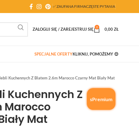
✅ ZAUFANA FIRMA
CZĘSTE PYTANIA
0
ZALOGUJ SIĘ / ZAREJESTRUJ SIĘ
0,00
ZŁ
SPECJALNE OFERTY
KLIKNIJ, POMOŻEMY 😊
ebli Kuchennych Z Blatem 2.6m Marocco Czarny Mat Biały Mat
li Kuchennych Z
sPremium
m Marocco
Biały Mat