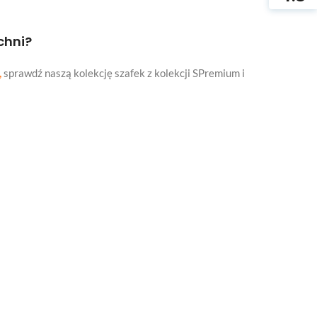
chni?
,
sprawdź naszą kolekcję szafek z kolekcji SPremium i