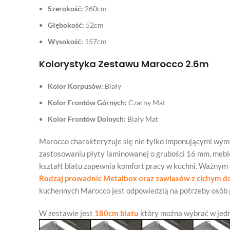
Szerokość:
260cm
Głębokość:
52cm
Wysokość:
157cm
Kolorystyka Zestawu Marocco 2.6m
Kolor Korpusów:
Biały
Kolor Frontów Górnych:
Czarny Mat
Kolor Frontów Dolnych:
Biały Mat
Marocco charakteryzuje się nie tylko imponującymi wym
zastosowaniu płyty laminowanej o grubości 16 mm, mebl
kształt blatu zapewnia komfort pracy w kuchni. Ważnym as
Rodzaj prowadnic Metalbox oraz zawiasów z cichym d
kuchennych Marocco jest odpowiedzią na potrzeby osób 
W zestawie jest
180cm blatu
który można wybrać w jedn