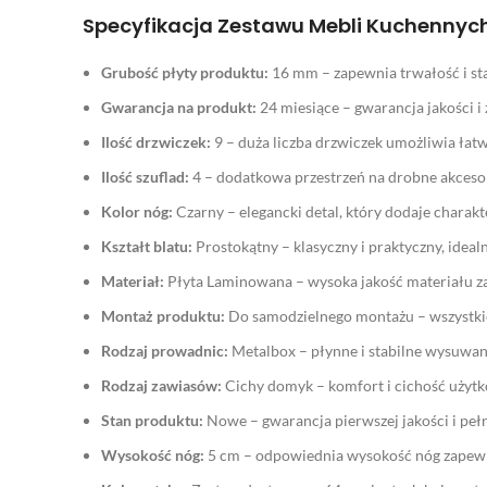
Specyfikacja Zestawu Mebli Kuchennyc
Grubość płyty produktu:
16 mm – zapewnia trwałość i sta
Gwarancja na produkt:
24 miesiące – gwarancja jakości i
Ilość drzwiczek:
9 – duża liczba drzwiczek umożliwia ł
Ilość szuflad:
4 – dodatkowa przestrzeń na drobne akcesor
Kolor nóg:
Czarny – elegancki detal, który dodaje charak
Kształt blatu:
Prostokątny – klasyczny i praktyczny, ideal
Materiał:
Płyta Laminowana – wysoka jakość materiału za
Montaż produktu:
Do samodzielnego montażu – wszystkie
Rodzaj prowadnic:
Metalbox – płynne i stabilne wysuwani
Rodzaj zawiasów:
Cichy domyk – komfort i cichość użyt
Stan produktu:
Nowe – gwarancja pierwszej jakości i pełne
Wysokość nóg:
5 cm – odpowiednia wysokość nóg zapewni