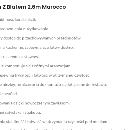
h Z Blatem 2.6m Marocco
bilność konstrukcji.
 zadowolenia z użytkowania.
atwy dostęp do przechowywanych przedmiotów.
ia kuchenne, zapewniająca łatwy dostęp.
teru całemu zestawowi.
nie komponuje się z różnymi aranżacjami.
pewnia trwałość i łatwość w utrzymaniu czystości.
 niezbędne akcesoria do montażu są dołączone do zestawu.
e szuflad.
kowania dzięki nowoczesnym zawiasom.
j satysfakcji z zakupu.
a stabilność i łatwość w utrzymaniu czystości pod meblami.