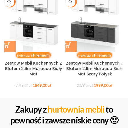
-18%
-16%
sPremium
sPremium
Kolekcja:
Kolekcja:
Zestaw Mebli Kuchennych Z
Zestaw Mebli Kuchennych Z
Blatem 2.6m Marocco Biały
Blatem 2.6m Marocco Biały
Mat
Mat Szary Połysk
1849,00
zł
1999,00
zł
2249,00
zł
2379,00
zł
Zakupy z
hurtownia mebli
to
pewność i zawsze niskie ceny 🙂