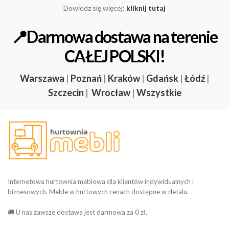
Dowiedz się więcej:
kliknij tutaj
📍Darmowa dostawa na terenie
CAŁEJ POLSKI!
Warszawa
|
Poznań
|
Kraków
|
Gdańsk
|
Łódź
|
Szczecin
|
Wrocław
|
Wszystkie
Internetowa hurtownia meblowa dla klientów indywidualnych i
biznesowych. Meble w hurtowych cenach dostępne w detalu.
🚚 U nas zawsze dostawa jest darmowa za 0 zł.