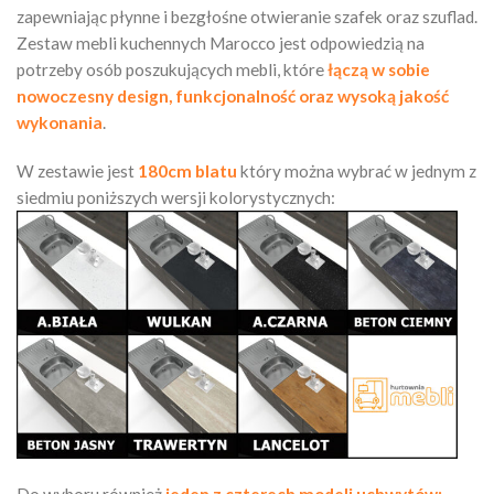
zapewniając płynne i bezgłośne otwieranie szafek oraz szuflad.
Zestaw mebli kuchennych Marocco jest odpowiedzią na
potrzeby osób poszukujących mebli, które
łączą w sobie
nowoczesny design, funkcjonalność oraz wysoką jakość
wykonania
.
W zestawie jest
180cm blatu
który można wybrać w jednym z
siedmiu poniższych wersji kolorystycznych: