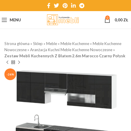
0
MENU
0,00
ZŁ
Strona główna
»
Sklep
»
Meble
»
Meble Kuchenne
»
Meble Kuchenne
Nowoczesne
»
Aranżacja Kuchni Meble Kuchenne Nowoczesne
»
Zestaw Mebli Kuchennych Z Blatem 2.6m Marocco Czarny Połysk
-26%