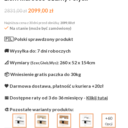
2099,00
zł
2831,00
zł
Najniższa cena z 30 dni przed obniżką:
2099,00
zł
Na stanie (może być zamówiony)
🇵🇱 Polski sprawdzony produkt
🚚 Wysyłka do: 7 dni roboczych
📐 Wymiary
: 260 x 52 x 154cm
(Szer,Głeb,Wys)
📦 Wniesienie gratis paczka do 30kg
🧡 Darmowa dostawa, płatność u kuriera +20zł
📅 Dostępne raty od 3 do 36 miesięcy -
Klikij tutaj
🎨 Pozostałe warianty produktu:
+60
Opcji