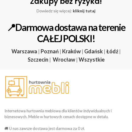
Zakupy bez ryzyka!
Dowiedz się więcej:
kliknij tutaj
📍Darmowa dostawa na terenie
CAŁEJ POLSKI!
Warszawa
|
Poznań
|
Kraków
|
Gdańsk
|
Łódź
|
Szczecin
|
Wrocław
|
Wszystkie
Internetowa hurtownia meblowa dla klientów indywidualnych i
biznesowych. Meble w hurtowych cenach dostępne w detalu.
🚚 U nas zawsze dostawa jest darmowa za 0 zł.