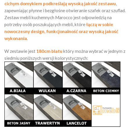
cichym domykiem podkreślają wysoką jakość zestawu
,
zapewniając płynne i bezgłośne otwieranie szafek oraz szuflad.
Zestaw mebli kuchennych Marocco jest odpowiedzią na
potrzeby osób poszukujących mebli, które
łączą w sobie
nowoczesny design, funkcjonalność oraz wysoką jakość
wykonania
.
W zestawie jest
180cm blatu
który można wybrać w jednym z
siedmiu poniższych wersji kolorystycznych: