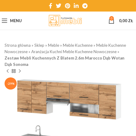
0
MENU
0,00
ZŁ
Strona główna
»
Sklep
»
Meble
»
Meble Kuchenne
»
Meble Kuchenne
Nowoczesne
»
Aranżacja Kuchni Meble Kuchenne Nowoczesne
»
Zestaw Mebli Kuchennych Z Blatem 2.6m Marocco Dąb Wotan
Dąb Sonoma
-29%