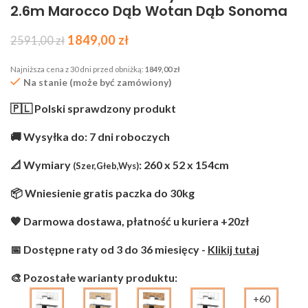
2.6m Marocco Dąb Wotan Dąb Sonoma
1849,00
zł
2591,00
zł
Najniższa cena z 30 dni przed obniżką:
1849,00
zł
Na stanie (może być zamówiony)
🇵🇱 Polski sprawdzony produkt
🚚 Wysyłka do: 7 dni roboczych
📐 Wymiary
: 260 x 52 x 154cm
(Szer,Głeb,Wys)
📦 Wniesienie gratis paczka do 30kg
🧡 Darmowa dostawa, płatność u kuriera +20zł
📅 Dostępne raty od 3 do 36 miesięcy -
Klikij tutaj
🎨 Pozostałe warianty produktu:
+60