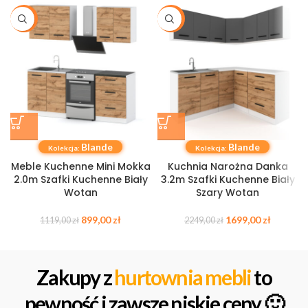
-20%
-24%
Blande
Blande
Kolekcja:
Kolekcja:
Meble Kuchenne Mini Mokka
Kuchnia Narożna Danka
2.0m Szafki Kuchenne Biały
3.2m Szafki Kuchenne Biały
Wotan
Szary Wotan
899,00
zł
1699,00
zł
1119,00
zł
2249,00
zł
Zakupy z
hurtownia mebli
to
pewność i zawsze niskie ceny 🙂