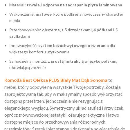
Materiał:
trwała i odporna na zadrapania płyta laminowana
Wykończenie:
matowe
, które podkreśla nowoczesny charakter
mebla
Przechowywanie:
obszerne, z 5 drzwiczkami, 4 półkami i 5
szufladami
Innowacyjność:
system bezuchwytowego otwierania
dla
większego komfortu użytkowania
Samodzielny montaż:
z prostą instrukcją w języku polskim
,
ułatwiającą złożenie
Komoda Best Oleksa PLUS Biały Mat Dąb Sonoma
to
mebel, który odpowie na wszystkie Twoje potrzeby. Została
zaprojektowana tak, aby w maksymalny sposób wykorzystać
dostępną przestrzeń, jednocześnie nie rezygnując z
eleganckiego wyglądu. Symetryczny układ szuflad i drzwiczek,
oprócz zrównoważonej estetyki, oferuje praktyczne i łatwo
dostępne miejsce do przechowywania różnorodnych
przedmiotów. Szeroki blat stanowi doskonałą powierzchnię do