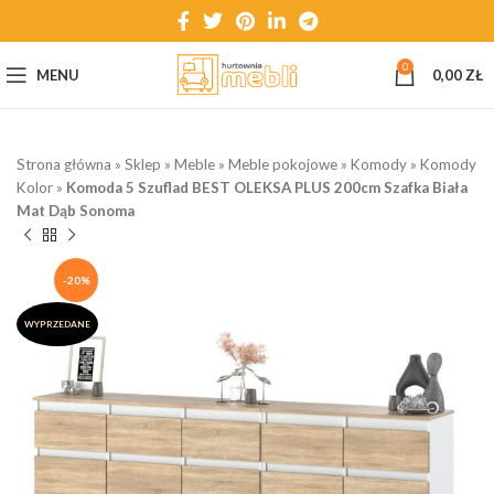
0
MENU
0,00
ZŁ
Strona główna
»
Sklep
»
Meble
»
Meble pokojowe
»
Komody
»
Komody
Kolor
»
Komoda 5 Szuflad BEST OLEKSA PLUS 200cm Szafka Biała
Mat Dąb Sonoma
-20%
WYPRZEDANE