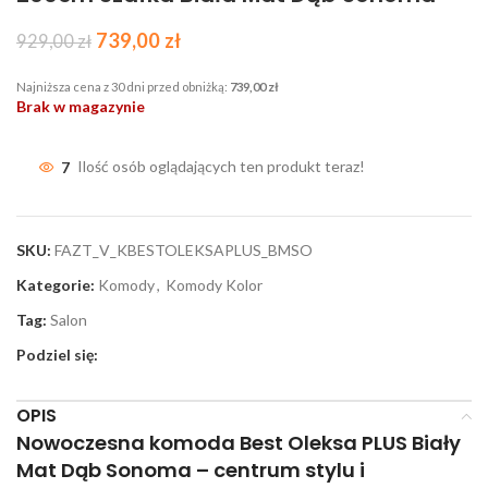
739,00
zł
929,00
zł
Najniższa cena z 30 dni przed obniżką:
739,00
zł
Brak w magazynie
7
Ilość osób oglądających ten produkt teraz!
SKU:
FAZT_V_KBESTOLEKSAPLUS_BMSO
Kategorie:
Komody
,
Komody Kolor
Tag:
Salon
Podziel się:
OPIS
Nowoczesna komoda Best Oleksa PLUS Biały
Mat Dąb Sonoma
– centrum stylu i