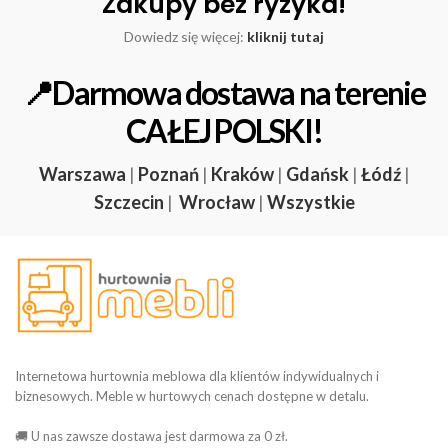
Zakupy bez ryzyka!
Dowiedz się więcej:
kliknij tutaj
📍Darmowa dostawa na terenie
CAŁEJ POLSKI!
Warszawa
|
Poznań
|
Kraków
|
Gdańsk
|
Łódź
|
Szczecin
|
Wrocław
|
Wszystkie
Internetowa hurtownia meblowa dla klientów indywidualnych i
biznesowych. Meble w hurtowych cenach dostępne w detalu.
🚚 U nas zawsze dostawa jest darmowa za 0 zł.