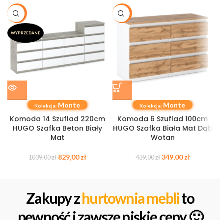
-20%
-21%
WYPRZEDANE
Monte
Monte
Kolekcja:
Kolekcja:
Komoda 14 Szuflad 220cm
Komoda 6 Szuflad 100cm
HUGO Szafka Beton Biały
HUGO Szafka Biała Mat Dąb
Mat
Wotan
829,00
zł
349,00
zł
1039,00
zł
439,00
zł
Zakupy z
hurtownia mebli
to
pewność i zawsze niskie ceny 🙂