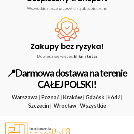
Wszystkie nasze przesyłki są ubezpieczone
Zakupy bez ryzyka!
Dowiedz się więcej:
kliknij tutaj
📍Darmowa dostawa na terenie
CAŁEJ POLSKI!
Warszawa
|
Poznań
|
Kraków
|
Gdańsk
|
Łódź
|
Szczecin
|
Wrocław
|
Wszystkie