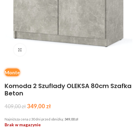
Kliknij, aby powiększyć
Monte
Komoda 2 Szuflady OLEKSA 80cm Szafka
Beton
349,00
zł
409,00
zł
Najniższa cena z 30 dni przed obniżką:
349,00
zł
Brak w magazynie