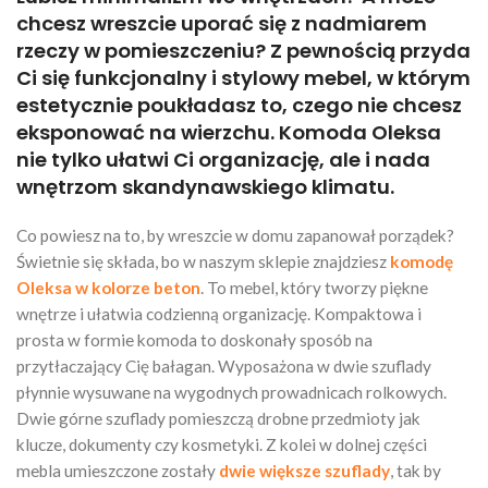
chcesz wreszcie uporać się z nadmiarem
rzeczy w pomieszczeniu? Z pewnością przyda
Ci się funkcjonalny i stylowy mebel, w którym
estetycznie poukładasz to, czego nie chcesz
eksponować na wierzchu. Komoda Oleksa
nie tylko ułatwi Ci organizację, ale i nada
wnętrzom skandynawskiego klimatu.
Co powiesz na to, by wreszcie w domu zapanował porządek?
Świetnie się składa, bo w naszym sklepie znajdziesz
komodę
Oleksa w kolorze beton
. To mebel, który tworzy piękne
wnętrze i ułatwia codzienną organizację. Kompaktowa i
prosta w formie komoda to doskonały sposób na
przytłaczający Cię bałagan. Wyposażona w dwie szuflady
płynnie wysuwane na wygodnych prowadnicach rolkowych.
Dwie górne szuflady pomieszczą drobne przedmioty jak
klucze, dokumenty czy kosmetyki. Z kolei w dolnej części
mebla umieszczone zostały
dwie większe szuflady
, tak by