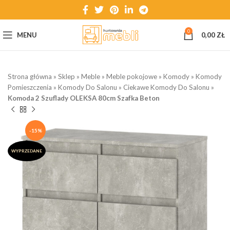
0
MENU
0,00
ZŁ
Strona główna
»
Sklep
»
Meble
»
Meble pokojowe
»
Komody
»
Komody
Pomieszczenia
»
Komody Do Salonu
»
Ciekawe Komody Do Salonu
»
Komoda 2 Szuflady OLEKSA 80cm Szafka Beton
-15%
WYPRZEDANE