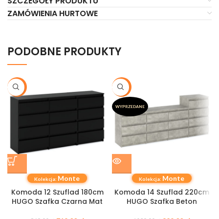
SZCZEGÓŁY PRODUKTU
ZAMÓWIENIA HURTOWE
PODOBNE PRODUKTY
-17%
-20%
WYPRZEDANE
Monte
Monte
Kolekcja:
Kolekcja:
Komoda 12 Szuflad 180cm
Komoda 14 Szuflad 220cm
HUGO Szafka Czarna Mat
HUGO Szafka Beton