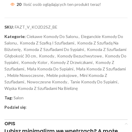
20
Ilość osób oglądających ten produkt teraz!
SKU:
FAZT_V_KO2D2SZ_BE
Kategorie:
Ciekawe Komody Do Salonu
,
Eleganckie Komody Do
Salonu
,
Komoda Z Szafką I Szufladami
,
Komoda Z Szufladą Na
Biżuterię
,
Komoda Z Szufladami Do Sypialni
,
Komoda Z Szufladami
Głębokość 30 cm
,
Komody
,
Komody Bezuchwytowe
,
Komody Do
Sypialni
,
Komody Kolor
,
Komody Z Drzwiczkami
,
Komody Z
Szufladami
,
Mała Komoda Do Sypialni
,
Mała Komoda Z Szufladami
,
Meble Nowoczesne
,
Meble pokojowe
,
Mini Komoda Z
Szufladami
,
Nowoczesne Komody
,
Tanie Komody Do Sypialni
,
Wąska Komoda Z Szufladami Na Bieliznę
Tag:
Salon
Podziel się:
OPIS
Lubisz minimalizm we wnętrzach? A może