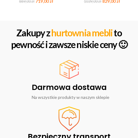
719,00
zł
829,00
zł
869,00
zł
1039,00
zł
Zakupy z
hurtownia mebli
to
pewność i zawsze niskie ceny 🙂
Darmowa dostawa
Na wszystkie produkty w naszym sklepie
Bezpieczny transport